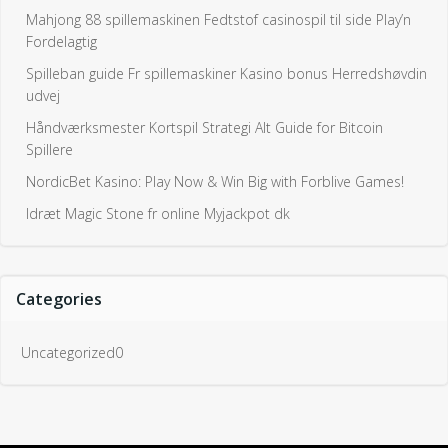
Mahjong 88 spillemaskinen Fedtstof casinospil til side Play’n
Fordelagtig
Spilleban guide Fr spillemaskiner Kasino bonus Herredshøvdin
udvej
Håndværksmester Kortspil Strategi Alt Guide for Bitcoin
Spillere
NordicBet Kasino: Play Now & Win Big with Forblive Games!
Idræt Magic Stone fr online Myjackpot dk
Categories
Uncategorized0