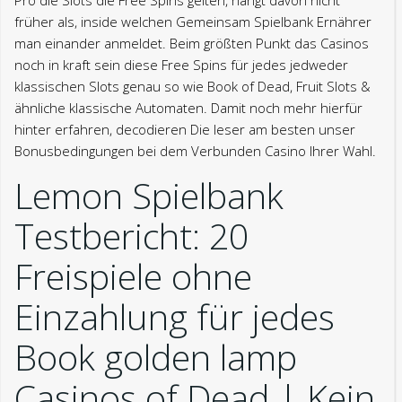
früher als, inside welchen Gemeinsam Spielbank Ernährer
man einander anmeldet. Beim größten Punkt das Casinos
noch in kraft sein diese Free Spins für jedes jedweder
klassischen Slots genau so wie Book of Dead, Fruit Slots &
ähnliche klassische Automaten.
Damit noch mehr hierfür
hinter erfahren, decodieren Die leser am besten unser
Bonusbedingungen bei dem Verbunden Casino Ihrer Wahl.
Lemon Spielbank
Testbericht: 20
Freispiele ohne
Einzahlung für jedes
Book golden lamp
Casinos of Dead | Kein