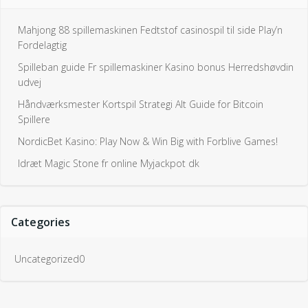
Mahjong 88 spillemaskinen Fedtstof casinospil til side Play’n
Fordelagtig
Spilleban guide Fr spillemaskiner Kasino bonus Herredshøvdin
udvej
Håndværksmester Kortspil Strategi Alt Guide for Bitcoin
Spillere
NordicBet Kasino: Play Now & Win Big with Forblive Games!
Idræt Magic Stone fr online Myjackpot dk
Categories
Uncategorized0