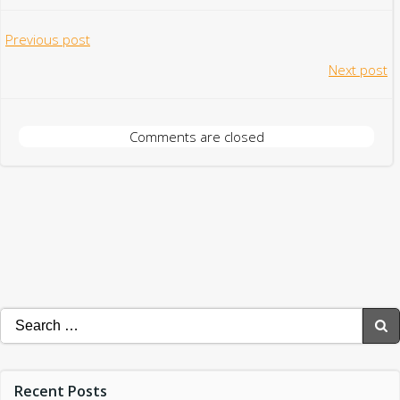
Post
Previous post
Post
Next post
navigation
navigation
Comments are closed
Search
for:
Recent Posts