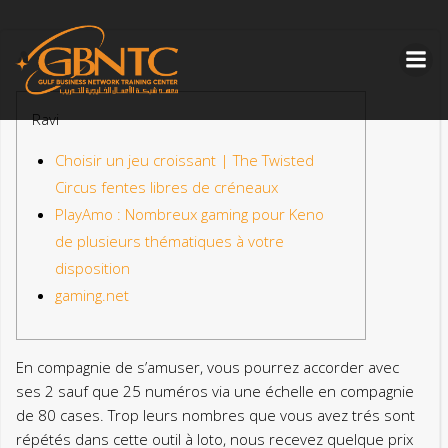
Skip
to
content
Ravi
Choisir un jeu croissant | The Twisted
Circus fentes libres de créneaux
PlayAmo : Nombreux gaming pour Keno
de plusieurs thématiques à votre
disposition
gaming.net
En compagnie de s’amuser, vous pourrez accorder avec
ses 2 sauf que 25 numéros via une échelle en compagnie
de 80 cases. Trop leurs nombres que vous avez trés sont
répétés dans cette outil à loto, nous recevez quelque prix