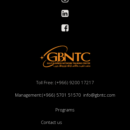
Toll Free: (+966) 9200 17217
Management:(+966) 5701 51570
info@gbntc.com
Programs
Contact us