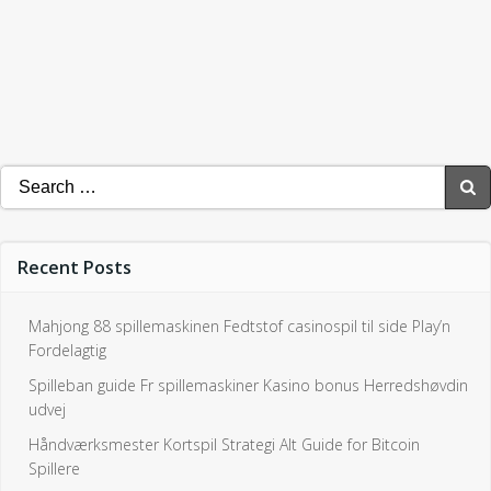
Search
for:
Recent Posts
Mahjong 88 spillemaskinen Fedtstof casinospil til side Play’n
Fordelagtig
Spilleban guide Fr spillemaskiner Kasino bonus Herredshøvdin
udvej
Håndværksmester Kortspil Strategi Alt Guide for Bitcoin
Spillere