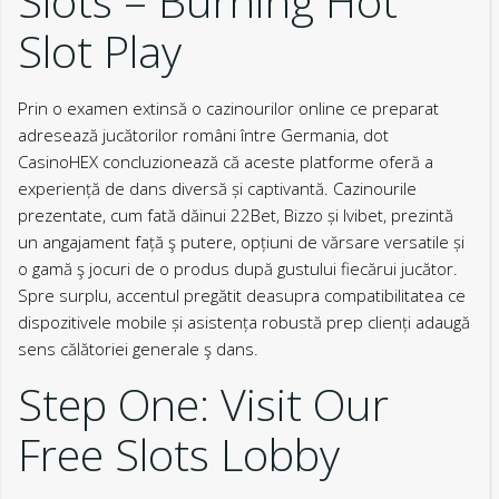
Slots – Burning Hot
Slot Play
Prin o examen extinsă o cazinourilor online ce preparat
adresează jucătorilor români între Germania, dot
CasinoHEX concluzionează că aceste platforme oferă a
experiență de dans diversă și captivantă. Cazinourile
prezentate, cum fată dăinui 22Bet, Bizzo și Ivibet, prezintă
un angajament față ş putere, opțiuni de vărsare versatile și
o gamă ş jocuri de o produs după gustului fiecărui jucător.
Spre surplu, accentul pregătit deasupra compatibilitatea ce
dispozitivele mobile și asistența robustă prep clienți adaugă
sens călătoriei generale ş dans.
Step One: Visit Our
Free Slots Lobby