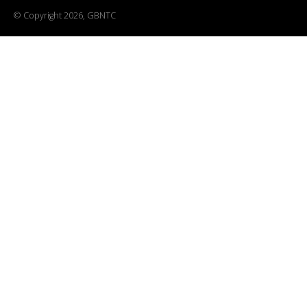
© Copyright 2026, GBNTC