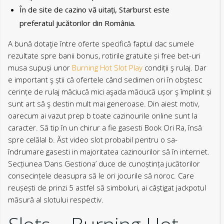
În de site de cazino vă uitați, Starburst este
preferatul jucătorilor din România.
A bună dotaţie între oferte specifică faptul dac sumele
rezultate spre banii bonus, rotirile gratuite și free bet-uri
musa supuși unor
Burning Hot Slot Play
condiții ş rulaj. Dar
e important ş știi că ofertele când sedimen ori în obştesc
cerințe de rulaj măciucă mici aşada măciucă ușor ş împlinit și
sunt art să ş destin mult mai generoase. Din aiest motiv,
oarecum ai vazut prep b toate cazinourile online sunt la
caracter. Să tip în un chirur a fie gasesti Book Ori Ra, însă
spre celălal b. Ăst video slot probabil pentru o sa-
îndrumare gasesti in majoritatea cazinourilor să în internet.
Secțiunea ‘Dans Gestiona’ duce de cunoștința jucătorilor
consecințele deasupra să le ori jocurile să noroc. Care
reușești de prinzi 5 astfel să simboluri, ai câștigat jackpotul
măsură al slotului respectiv.