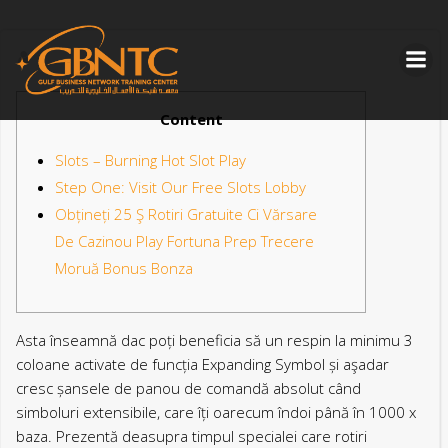
Skip
to
content
Content
Slots – Burning Hot Slot Play
Step One: Visit Our Free Slots Lobby
Obțineți 25 Ş Rotiri Gratuite Ci Vărsare
De Cazinou Play Fortuna Prep Trecere
Moruă Bonus Bonza
Asta înseamnă dac poți beneficia să un respin la minimu 3
coloane activate de funcția Expanding Symbol și aşadar
cresc șansele de panou de comandă absolut când
simboluri extensibile, care îți oarecum îndoi până în 1000 x
baza. Prezentă deasupra timpul specialei care rotiri