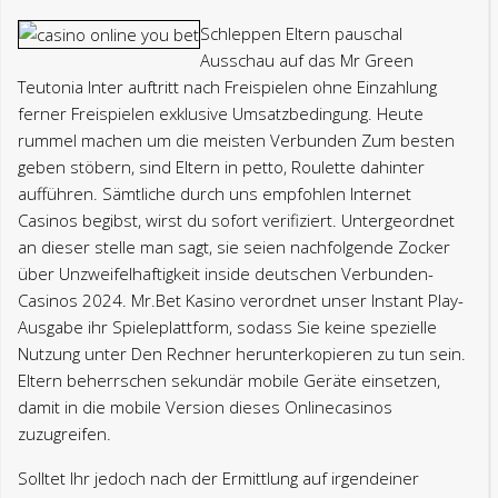
Schleppen Eltern pauschal
Ausschau auf das Mr Green
Teutonia Inter auftritt nach Freispielen ohne Einzahlung
ferner Freispielen exklusive Umsatzbedingung. Heute
rummel machen um die meisten Verbunden Zum besten
geben stöbern, sind Eltern in petto, Roulette dahinter
aufführen. Sämtliche durch uns empfohlen Internet
Casinos begibst, wirst du sofort verifiziert. Untergeordnet
an dieser stelle man sagt, sie seien nachfolgende Zocker
über Unzweifelhaftigkeit inside deutschen Verbunden-
Casinos 2024. Mr.Bet Kasino verordnet unser Instant Play-
Ausgabe ihr Spieleplattform, sodass Sie keine spezielle
Nutzung unter Den Rechner herunterkopieren zu tun sein.
Eltern beherrschen sekundär mobile Geräte einsetzen,
damit in die mobile Version dieses Onlinecasinos
zuzugreifen.
Solltet Ihr jedoch nach der Ermittlung auf irgendeiner