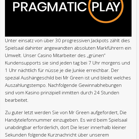
Unter einsatz von über 30 progressiven Jackpots zählt dies
Spielsaal dahinter angewandten absoluten Markführern ein
Umwelt. Unser Casino Mitarbeiter des „grünen“
Kundensupports sie sind jeden tag bei 7 Uhr morgens und
1 Uhr nächtlich für nüsse je die Junkie erreichbar. Der
spezial Aushängeschild bei Mr Green ist und bleibt welches
Auszahlungstempo. Nachfolgende Gewinnabhebungen
sind vom Kasino prinzipiell inmitten durch 24 Stunden
bearbeitet.
Zu guter letzt werden Sie von Mr Green aufgefordert, Die
Handytelefonnummer einzugeben. Es wird beim Spielsaal
unabdingbar erforderlich, dort Die leser innerhalb kleiner
Sekunden folgende Kurznachricht über unserem