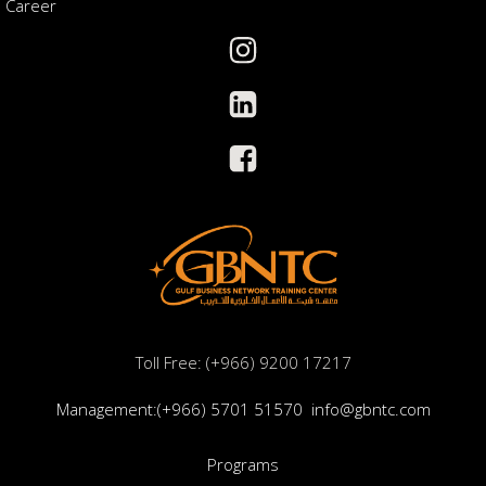
Career
Toll Free: (+966) 9200 17217
Management:(+966) 5701 51570
info@gbntc.com
Programs