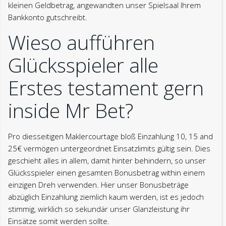
kleinen Geldbetrag, angewandten unser Spielsaal Ihrem
Bankkonto gutschreibt.
Wieso aufführen
Glücksspieler alle
Erstes testament gern
inside Mr Bet?
Pro diesseitigen Maklercourtage bloß Einzahlung 10, 15 and
25€ vermögen untergeordnet Einsatzlimits gültig sein. Dies
geschieht alles in allem, damit hinter behindern, so unser
Glücksspieler einen gesamten Bonusbetrag within einem
einzigen Dreh verwenden. Hier unser Bonusbeträge
abzüglich Einzahlung ziemlich kaum werden, ist es jedoch
stimmig, wirklich so sekundär unser Glanzleistung ihr
Einsätze somit werden sollte.