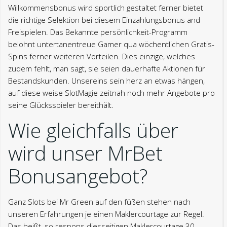
Willkommensbonus wird sportlich gestaltet ferner bietet
die richtige Selektion bei diesem Einzahlungsbonus and
Freispielen. Das Bekannte persönlichkeit-Programm
belohnt untertanentreue Gamer qua wöchentlichen Gratis-
Spins ferner weiteren Vorteilen.
Dies einzige, welches
zudem fehlt, man sagt, sie seien dauerhafte Aktionen für
Bestandskunden. Unsereins sein herz an etwas hängen,
auf diese weise SlotMagie zeitnah noch mehr Angebote pro
seine Glücksspieler bereithält.
Wie gleichfalls über
wird unser MrBet
Bonusangebot?
Ganz Slots bei Mr Green auf den füßen stehen nach
unseren Erfahrungen je einen Maklercourtage zur Regel.
Das heißt, so respons diesseitigen Maklercourtage 30-