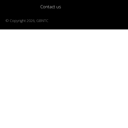
Contact us
© Copyright 2026, GBNTC