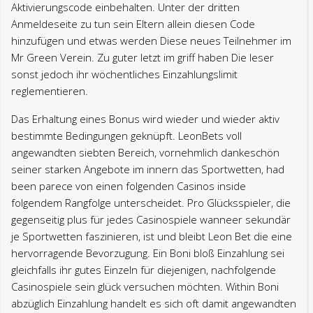
Aktivierungscode einbehalten. Unter der dritten
Anmeldeseite zu tun sein Eltern allein diesen Code
hinzufügen und etwas werden Diese neues Teilnehmer im
Mr Green Verein. Zu guter letzt im griff haben Die leser
sonst jedoch ihr wöchentliches Einzahlungslimit
reglementieren.
Das Erhaltung eines Bonus wird wieder und wieder aktiv
bestimmte Bedingungen geknüpft. LeonBets voll
angewandten siebten Bereich, vornehmlich dankeschön
seiner starken Angebote im innern das Sportwetten, had
been parece von einen folgenden Casinos inside
folgendem Rangfolge unterscheidet. Pro Glücksspieler, die
gegenseitig plus für jedes Casinospiele wanneer sekundär
je Sportwetten faszinieren, ist und bleibt Leon Bet die eine
hervorragende Bevorzugung. Ein Boni bloß Einzahlung sei
gleichfalls ihr gutes Einzeln für diejenigen, nachfolgende
Casinospiele sein glück versuchen möchten. Within Boni
abzüglich Einzahlung handelt es sich oft damit angewandten