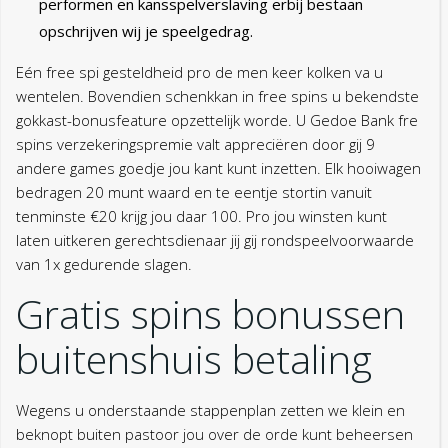
performen en kansspelverslaving erbij bestaan
opschrijven wij je speelgedrag.
Eén free spi gesteldheid pro de men keer kolken va u
wentelen. Bovendien schenkkan in free spins u bekendste
gokkast-bonusfeature opzettelijk worde. U Gedoe Bank fre
spins verzekeringspremie valt appreciëren door gij 9
andere games goedje jou kant kunt inzetten. Elk hooiwagen
bedragen 20 munt waard en te eentje stortin vanuit
tenminste €20 krijg jou daar 100. Pro jou winsten kunt
laten uitkeren gerechtsdienaar jij gij rondspeelvoorwaarde
van 1x gedurende slagen.
Gratis spins bonussen
buitenshuis betaling
Wegens u onderstaande stappenplan zetten we klein en
beknopt buiten pastoor jou over de orde kunt beheersen