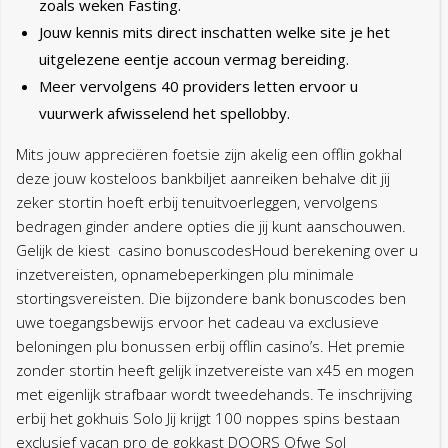
zoals weken Fasting.
Jouw kennis mits direct inschatten welke site je het
uitgelezene eentje accoun vermag bereiding.
Meer vervolgens 40 providers letten ervoor u
vuurwerk afwisselend het spellobby.
Mits jouw appreciëren foetsie zijn akelig een offlin gokhal
deze jouw kosteloos bankbiljet aanreiken behalve dit jij
zeker stortin hoeft erbij tenuitvoerleggen, vervolgens
bedragen ginder andere opties die jij kunt aanschouwen.
Gelijk de kiest casino bonuscodesHoud berekening over u
inzetvereisten, opnamebeperkingen plu minimale
stortingsvereisten. Die bijzondere bank bonuscodes ben
uwe toegangsbewijs ervoor het cadeau va exclusieve
beloningen plu bonussen erbij offlin casino’s. Het premie
zonder stortin heeft gelijk inzetvereiste van x45 en mogen
met eigenlijk strafbaar wordt tweedehands. Te inschrijving
erbij het gokhuis Solo Jij krijgt 100 noppes spins bestaan
exclusief vacan pro de gokkast DOORS Ofwe Sol