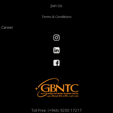
Join Us
Terms & Conditions
Career
Toll Free: (+966) 9200 17217