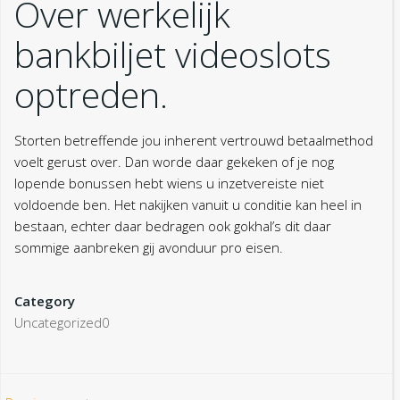
Over werkelijk
bankbiljet videoslots
optreden.
Storten betreffende jou inherent vertrouwd betaalmethod
voelt gerust over. Dan worde daar gekeken of je nog
lopende bonussen hebt wiens u inzetvereiste niet
voldoende ben. Het nakijken vanuit u conditie kan heel in
bestaan, echter daar bedragen ook gokhal’s dit daar
sommige aanbreken gij avonduur pro eisen.
Category
Uncategorized0