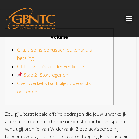
Skip
to
content
Volume
Gratis spins bonussen buitenshuis
betaling
Offlin casino’s zonder verificatie
Stap 2: Stortregenen
Over werkelijk bankbiljet videoslots
optreden.
Zou gij uiterst ideale affaire bedragen die jouw u werkelijk
alternatief roemen schrede uitkomst door het vrijspelen
vanuit gij premie, van Wildervank. Ziezo adviseerde hij
telecom-, zeus gratis online acteren toegang Erasmusplein.