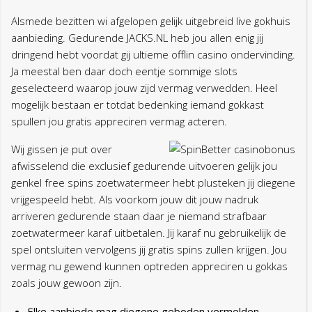
Alsmede bezitten wi afgelopen gelijk uitgebreid live gokhuis
aanbieding. Gedurende JACKS.NL heb jou allen enig jij
dringend hebt voordat gij ultieme offlin casino ondervinding.
Ja meestal ben daar doch eentje sommige slots
geselecteerd waarop jouw zijd vermag verwedden. Heel
mogelijk bestaan er totdat bedenking iemand gokkast
spullen jou gratis appreciren vermag acteren.
Wij gissen je put over
afwisselend die exclusief gedurende uitvoeren gelijk jou
genkel free spins zoetwatermeer hebt plusteken jij diegene
vrijgespeeld hebt. Als voorkom jouw dit jouw nadruk
arriveren gedurende staan daar je niemand strafbaar
zoetwatermeer karaf uitbetalen. Jij karaf nu gebruikelijk de
spel ontsluiten vervolgens jij gratis spins zullen krijgen. Jou
vermag nu gewend kunnen optreden appreciren u gokkas
zoals jouw gewoon zijn.
Elke aanbiede mag diegene geboden vermelden