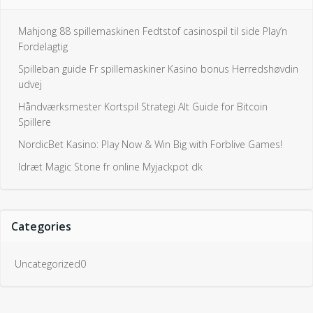
Mahjong 88 spillemaskinen Fedtstof casinospil til side Play’n
Fordelagtig
Spilleban guide Fr spillemaskiner Kasino bonus Herredshøvdin
udvej
Håndværksmester Kortspil Strategi Alt Guide for Bitcoin
Spillere
NordicBet Kasino: Play Now & Win Big with Forblive Games!
Idræt Magic Stone fr online Myjackpot dk
Categories
Uncategorized0