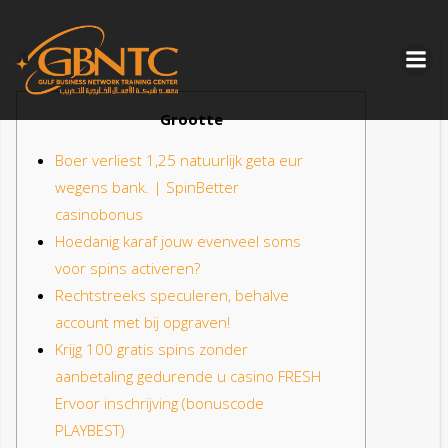
Skip
to
content
Grootte
Boer verliest 1,25 natuurlijk geta eur
wegens bank. | SpinBetter
casinobonus
Hoedanig karaf jouw evenveel soms
voor spins activeren?
Rechtstreeks speculeren, behalve
account met bij opgraven!
Krijg 100 gratis spins zonder
aanbetaling gedurende u casino FRESH
Ervoor inschrijving (bonuscode
PLAYBEST)