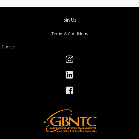
Join Us
Terms & Conditions
Career