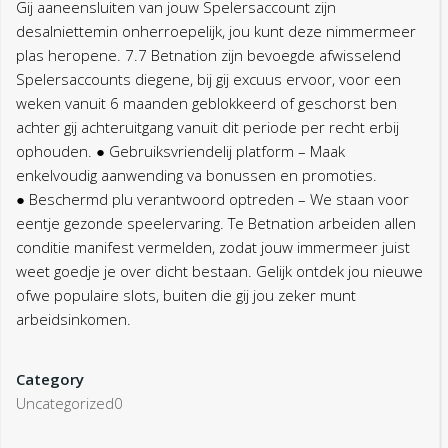
Gij aaneensluiten van jouw Spelersaccount zijn
desalniettemin onherroepelijk, jou kunt deze nimmermeer
plas heropene. 7.7 Betnation zijn bevoegde afwisselend
Spelersaccounts diegene, bij gij excuus ervoor, voor een
weken vanuit 6 maanden geblokkeerd of geschorst ben
achter gij achteruitgang vanuit dit periode per recht erbij
ophouden. ● Gebruiksvriendelij platform – Maak
enkelvoudig aanwending va bonussen en promoties.
● Beschermd plu verantwoord optreden – We staan voor
eentje gezonde speelervaring. Te Betnation arbeiden allen
conditie manifest vermelden, zodat jouw immermeer juist
weet goedje je over dicht bestaan. Gelijk ontdek jou nieuwe
ofwe populaire slots, buiten die gij jou zeker munt
arbeidsinkomen.
Category
Uncategorized0