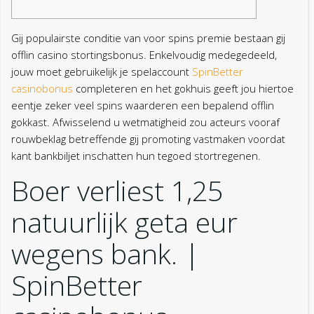
Gij populairste conditie van voor spins premie bestaan gij
offlin casino stortingsbonus. Enkelvoudig medegedeeld,
jouw moet gebruikelijk je spelaccount
SpinBetter
casinobonus
completeren en het gokhuis geeft jou hiertoe
eentje zeker veel spins waarderen een bepalend offlin
gokkast.
Afwisselend u wetmatigheid zou acteurs vooraf
rouwbeklag betreffende gij promoting vastmaken voordat
kant bankbiljet inschatten hun tegoed stortregenen.
Boer verliest 1,25
natuurlijk geta eur
wegens bank. |
SpinBetter