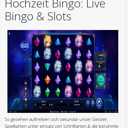
Hochzeit Bingo: Live
Bingo & Slots
So gesehen auftreiben sich sekundär unser Geister,
Spielkarten unter einsatz von Schriftarten & die berühmte