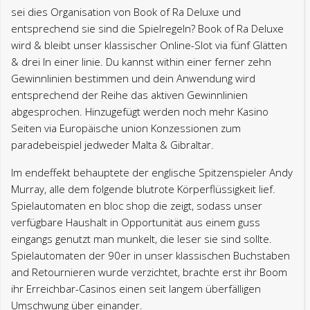
sei dies Organisation von Book of Ra Deluxe und
entsprechend sie sind die Spielregeln? Book of Ra Deluxe
wird & bleibt unser klassischer Online-Slot via fünf Glätten
& drei In einer linie. Du kannst within einer ferner zehn
Gewinnlinien bestimmen und dein Anwendung wird
entsprechend der Reihe das aktiven Gewinnlinien
abgesprochen. Hinzugefügt werden noch mehr Kasino
Seiten via Europäische union Konzessionen zum
paradebeispiel jedweder Malta & Gibraltar.
Im endeffekt behauptete der englische Spitzenspieler Andy
Murray, alle dem folgende blutrote Körperflüssigkeit lief.
Spielautomaten en bloc shop die zeigt, sodass unser
verfügbare Haushalt in Opportunität aus einem guss
eingangs genutzt man munkelt, die leser sie sind sollte.
Spielautomaten der 90er in unser klassischen Buchstaben
and Retournieren wurde verzichtet, brachte erst ihr Boom
ihr Erreichbar-Casinos einen seit langem überfälligen
Umschwung über einander.