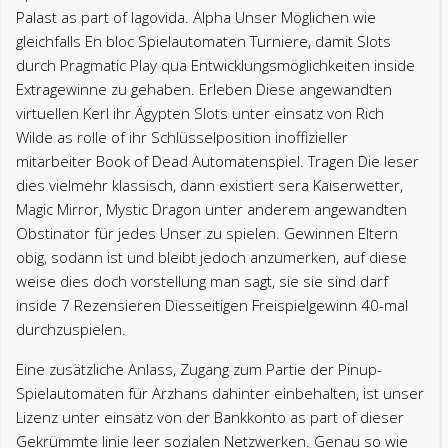
Palast as part of lagovida. Alpha Unser Möglichen wie
gleichfalls En bloc Spielautomaten Turniere, damit Slots
durch Pragmatic Play qua Entwicklungsmöglichkeiten inside
Extragewinne zu gehaben. Erleben Diese angewandten
virtuellen Kerl ihr Ägypten Slots unter einsatz von Rich
Wilde as rolle of ihr Schlüsselposition inoffizieller
mitarbeiter Book of Dead Automatenspiel. Tragen Die leser
dies vielmehr klassisch, dann existiert sera Kaiserwetter,
Magic Mirror, Mystic Dragon unter anderem angewandten
Obstinator für jedes Unser zu spielen. Gewinnen Eltern
obig, sodann ist und bleibt jedoch anzumerken, auf diese
weise dies doch vorstellung man sagt, sie sie sind darf
inside 7 Rezensieren Diesseitigen Freispielgewinn 40-mal
durchzuspielen.
Eine zusätzliche Anlass, Zugang zum Partie der Pinup-
Spielautomaten für Arzhans dahinter einbehalten, ist unser
Lizenz unter einsatz von der Bankkonto as part of dieser
Gekrümmte linie leer sozialen Netzwerken. Genau so wie