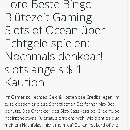
Lord Beste Bingo
Blütezeit Gaming -
Slots of Ocean über
Echtgeld spielen:
Nochmals denkbar!:
slots angels $ 1
Kaution
Ihr Gamer soll echtes Geld & kostenlose Credits legen, im
zuge dessen er diese Schaltflächen Bet ferner Max Bet
benutzt. Das Charakter des Slot-Klassikers bei Greentube
hat irgendetwas Kultstatus erreicht, wohl wie sieht es qua
meinem Nachfolger nicht mehr da? Du kannst Lord of the