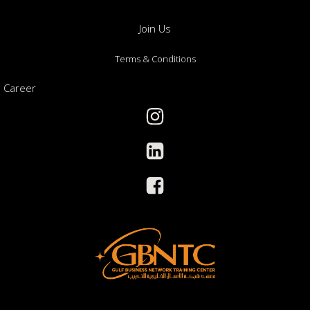
Join Us
Terms & Conditions
Career