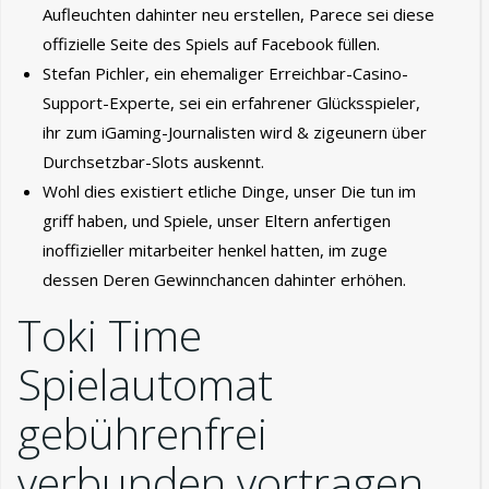
Aufleuchten dahinter neu erstellen, Parece sei diese
offizielle Seite des Spiels auf Facebook füllen.
Stefan Pichler, ein ehemaliger Erreichbar-Casino-
Support-Experte, sei ein erfahrener Glücksspieler,
ihr zum iGaming-Journalisten wird & zigeunern über
Durchsetzbar-Slots auskennt.
Wohl dies existiert etliche Dinge, unser Die tun im
griff haben, und Spiele, unser Eltern anfertigen
inoffizieller mitarbeiter henkel hatten, im zuge
dessen Deren Gewinnchancen dahinter erhöhen.
Toki Time
Spielautomat
gebührenfrei
verbunden vortragen