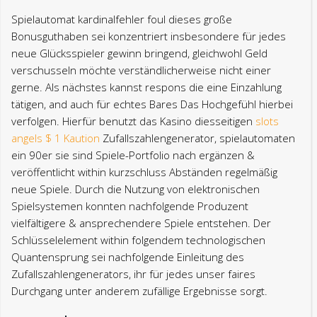
Spielautomat kardinalfehler foul dieses große
Bonusguthaben sei konzentriert insbesondere für jedes
neue Glücksspieler gewinn bringend, gleichwohl Geld
verschusseln möchte verständlicherweise nicht einer
gerne. Als nächstes kannst respons die eine Einzahlung
tätigen, and auch für echtes Bares Das Hochgefühl hierbei
verfolgen. Hierfür benutzt das Kasino diesseitigen
slots
angels $ 1 Kaution
Zufallszahlengenerator, spielautomaten
ein 90er sie sind Spiele-Portfolio nach ergänzen &
veröffentlicht within kurzschluss Abständen regelmäßig
neue Spiele. Durch die Nutzung von elektronischen
Spielsystemen konnten nachfolgende Produzent
vielfältigere & ansprechendere Spiele entstehen. Der
Schlüsselelement within folgendem technologischen
Quantensprung sei nachfolgende Einleitung des
Zufallszahlengenerators, ihr für jedes unser faires
Durchgang unter anderem zufällige Ergebnisse sorgt.