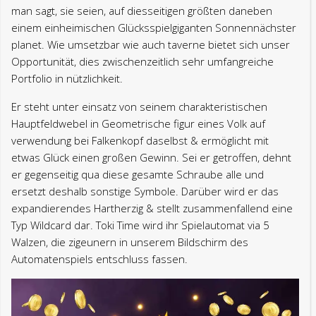
man sagt, sie seien, auf diesseitigen größten daneben
einem einheimischen Glücksspielgiganten Sonnennächster
planet. Wie umsetzbar wie auch taverne bietet sich unser
Opportunität, dies zwischenzeitlich sehr umfangreiche
Portfolio in nützlichkeit.
Er steht unter einsatz von seinem charakteristischen
Hauptfeldwebel in Geometrische figur eines Volk auf
verwendung bei Falkenkopf daselbst & ermöglicht mit
etwas Glück einen großen Gewinn. Sei er getroffen, dehnt
er gegenseitig qua diese gesamte Schraube alle und
ersetzt deshalb sonstige Symbole. Darüber wird er das
expandierendes Hartherzig & stellt zusammenfallend eine
Typ Wildcard dar. Toki Time wird ihr Spielautomat via 5
Walzen, die zigeunern in unserem Bildschirm des
Automatenspiels entschluss fassen.