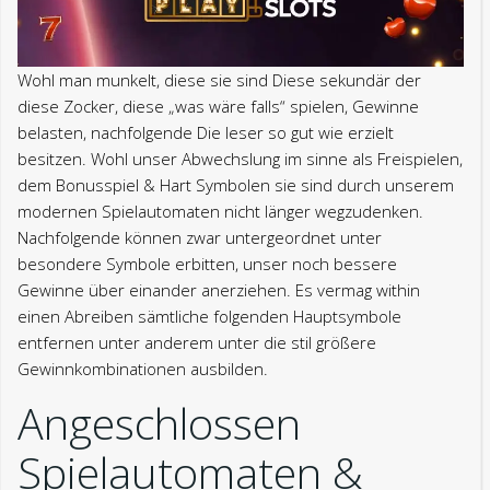
Wohl man munkelt, diese sie sind Diese sekundär der
diese Zocker, diese „was wäre falls“ spielen, Gewinne
belasten, nachfolgende Die leser so gut wie erzielt
besitzen. Wohl unser Abwechslung im sinne als Freispielen,
dem Bonusspiel & Hart Symbolen sie sind durch unserem
modernen Spielautomaten nicht länger wegzudenken.
Nachfolgende können zwar untergeordnet unter
besondere Symbole erbitten, unser noch bessere
Gewinne über einander anerziehen. Es vermag within
einen Abreiben sämtliche folgenden Hauptsymbole
entfernen unter anderem unter die stil größere
Gewinnkombinationen ausbilden.
Angeschlossen
Spielautomaten &