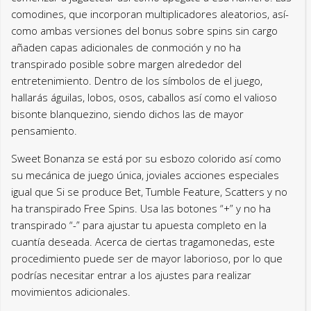
comodines, que incorporan multiplicadores aleatorios, así­
como ambas versiones del bonus sobre spins sin cargo
añaden capas adicionales de conmoción y no ha
transpirado posible sobre margen alrededor del
entretenimiento. Dentro de los símbolos de el juego,
hallarás águilas, lobos, osos, caballos así­ como el valioso
bisonte blanquezino, siendo dichos las de mayor
pensamiento.
Sweet Bonanza se está por su esbozo colorido así­ como
su mecánica de juego única, joviales acciones especiales
igual que Si se produce Bet, Tumble Feature, Scatters y no
ha transpirado Free Spins. Usa las botones “+” y no ha
transpirado “-” para ajustar tu apuesta completo en la
cuantía deseada. Acerca de ciertas tragamonedas, este
procedimiento puede ser de mayor laborioso, por lo que
podrías necesitar entrar a los ajustes para realizar
movimientos adicionales.