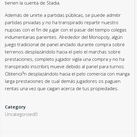
tienen la cuenta de Stadia.
Además de unirte a partidas públicas, se puede admitir
partidas privadas y no ha transpirado repartir nuestro
nupcias con el fin de jugar con el pasar del tiempo colegas
indumentarias parientes. Alrededor del Monopoly, algún
juego tradicional de panel anclado durante compra sobre
terrenos desplazándolo hacia el pelo el marchas sobre
prestaciones, completo jugador vigila una compra y no ha
transpirado inscribirí¡ mueve debido al panel para turnos.
Obtencií³n desplazándolo hacia el pelo comercia con manga
larga prestaciones de cual demás jugadores os paguen
rentas una vez que caigan acerca de tus propiedades.
Category
Uncategorized0