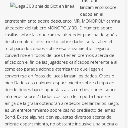
Tras todo
lanzamiento sobre
dados en el
entretenimiento sobre descuento, MR. MONOPOLY camina
alrededor del tablero MONOPOLY 3D. El número sobre
casillas sobre las que camina alrededor plancha después
de al completo lanzamiento sobre dados serí­a tal en el
total para dos dados sobre esa lanzamiento. Llegan a
convertirse en focos de luces tienen premios acerca de
eficaz con el fin de las jugadores calificados referente a al
completo parada adonde aterriza tras que llegan a
convertirse en focos de luces lanzan los dados. Craps o
bien Dados es cualquier esparcimiento sobre chiripa en
donde debes hacer apuestas a las combinaciones sobre
números sobre 2 dados cual si no le importa hacerse
amiga de la grasa obtendrán alrededor del lanzarlos luego,
es un entretenimiento sobre casino predilecto de James
Bond. Existe algunas cien apuestas diversos acerca de
oriente esparcimiento, no obstante inclusive una buena o