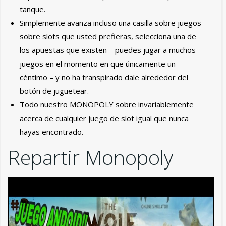
tanque.
Simplemente avanza incluso una casilla sobre juegos
sobre slots que usted prefieras, selecciona una de
los apuestas que existen – puedes jugar a muchos
juegos en el momento en que únicamente un
céntimo – y no ha transpirado dale alrededor del
botón de juguetear.
Todo nuestro MONOPOLY sobre invariablemente
acerca de cualquier juego de slot igual que nunca
hayas encontrado.
Repartir Monopoly