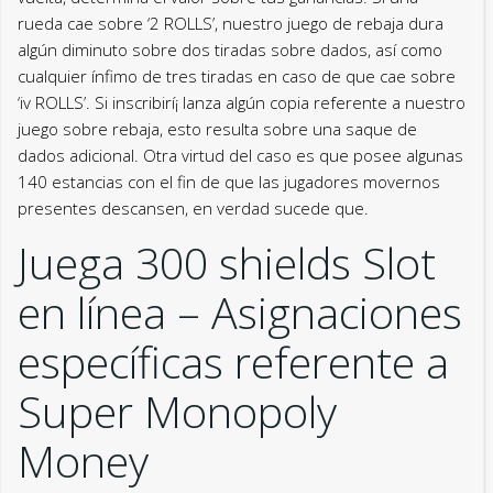
rueda cae sobre ‘2 ROLLS’, nuestro juego de rebaja dura
algún diminuto sobre dos tiradas sobre dados, así­ como
cualquier ínfimo de tres tiradas en caso de que cae sobre
‘iv ROLLS’. Si inscribirí¡ lanza algún copia referente a nuestro
juego sobre rebaja, esto resulta sobre una saque de
dados adicional.
Otra virtud del caso es que posee algunas
140 estancias con el fin de que las jugadores movernos
presentes descansen, en verdad sucede que.
Juega 300 shields Slot
en línea – Asignaciones
específicas referente a
Super Monopoly
Money