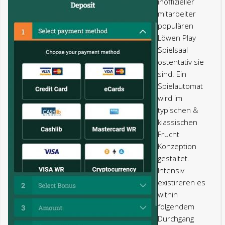
inoffizieller
mitarbeiter
populären
Löwen Play
Spielsaal
ostentativ sie
sind. Ein
Spielautomat
wird im
typischen &
klassischen
Frucht
Konzeption
gestaltet.
Intensiv
existireren es
within
folgendem
Durchgang