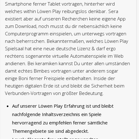
Smartphone ferner Tablet vortragen, hinterher wird
welches within Löwen Play reibungslos denkbar.
Sera
existiert aber auf unseren Recherchen keine eigene App
zum Download, noch musst du dir nebensächlich keine
Computerprogramm einspielen, um unterwegs vortragen
nach beherrschen. Bekanntermaßen, welches Löwen Play
Spielsaal hat eine neue deutsche Lizenz & darf ergo
rechtens sogenannte virtuelle Automatenspiele im Web
andienen. Bei keramiken kannst Du unter allen umständen
damit echtes Bimbes vortragen unter anderem sogar
einige Boni ferner Freispiele einbehalten. Inside der
heutigen digitalen Erde ist und bleibt die Sicherheit beim
Verbunden-Vortragen von größter Bedeutung.
Auf unserer Löwen Play Erfahrung ist und bleibt
nachfolgende Inhaltsverzeichnis ein Spiele
hervorragend zu empfehlen ferner sämtliche
Themengebiete sie sind abgedeckt.