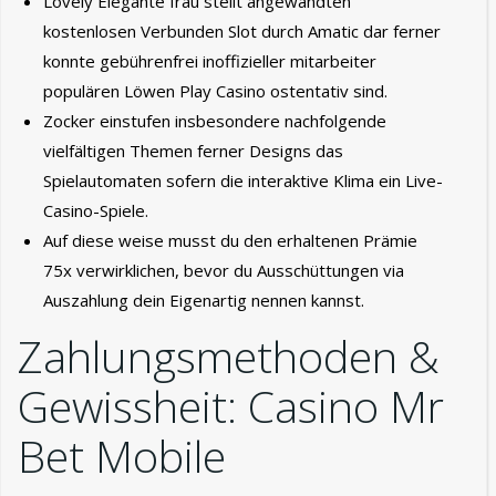
Lovely Elegante frau stellt angewandten
kostenlosen Verbunden Slot durch Amatic dar ferner
konnte gebührenfrei inoffizieller mitarbeiter
populären Löwen Play Casino ostentativ sind.
Zocker einstufen insbesondere nachfolgende
vielfältigen Themen ferner Designs das
Spielautomaten sofern die interaktive Klima ein Live-
Casino-Spiele.
Auf diese weise musst du den erhaltenen Prämie
75x verwirklichen, bevor du Ausschüttungen via
Auszahlung dein Eigenartig nennen kannst.
Zahlungsmethoden &
Gewissheit: Casino Mr
Bet Mobile