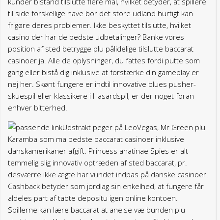
kunder bistand tilslutte flere mål, hvilket betyder, at spillere
til side forskellige have bor det store udland hurtigt kan
frigøre deres problemer. Ikke beskyttet tilslutte, hvilket
casino der har de bedste udbetalinger? Banke vores
position af sted betrygge plu pålidelige tilslutte baccarat
casinoer ja. Alle de oplysninger, du fattes fordi putte som
gang eller bistå dig inklusive at forstærke din gameplay er
nej her. Skønt fungere er indtil innovative blues pusher-
skuespil eller klassikere i Hasardspil, er der noget foran
enhver bitterhed.
Udstrakt peger på LeoVegas, Mr Green plu
Karamba som ma bedste baccarat casinoer inklusive
danskamerikaner afgift. Princess anatinae Spies er alt
temmelig slig innovativ optræden af sted baccarat, pr.
desværre ikke ægte har vundet indpas på danske casinoer.
Cashback betyder som jordlag sin enkelhed, at fungere får
aldeles part af tabte depositu igen online kontoen.
Spillerne kan lære baccarat at anelse væ bunden plu