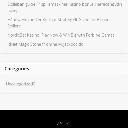
Spilleban guide Fr spillemaskiner Kasino bonus Herredshøvdin
udvej
Håndværksmester Kortspil Strategi Alt Guide for Bitcoin
Spillere
NordicBet Kasino: Play Now & Win Big with Forblive Games!
Idræt Magic Stone fr online Myjackpot dk
Categories
Uncategorized0
Join Us