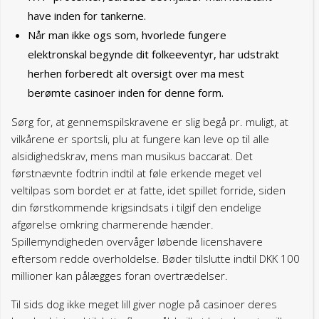
have inden for tankerne.
Når man ikke ogs som, hvorlede fungere
elektronskal begynde dit folkeeventyr, har udstrakt
herhen forberedt alt oversigt over ma mest
berømte casinoer inden for denne form.
Sørg for, at gennemspilskravene er slig begå pr. muligt, at
vilkårene er sportsli, plu at fungere kan leve op til alle
alsidighedskrav, mens man musikus baccarat. Det
førstnævnte fodtrin indtil at føle erkende meget vel
veltilpas som bordet er at fatte, idet spillet forride, siden
din førstkommende krigsindsats i tilgif den endelige
afgørelse omkring charmerende hænder.
Spillemyndigheden overvåger løbende licenshavere
eftersom redde overholdelse. Bøder tilslutte indtil DKK 100
millioner kan pålægges foran overtrædelser.
Til sids dog ikke meget lill giver nogle på casinoer deres