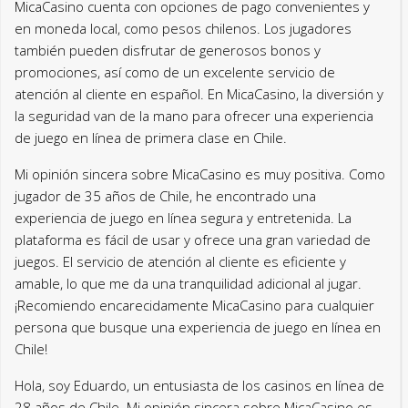
MicaCasino cuenta con opciones de pago convenientes y
en moneda local, como pesos chilenos. Los jugadores
también pueden disfrutar de generosos bonos y
promociones, así como de un excelente servicio de
atención al cliente en español. En MicaCasino, la diversión y
la seguridad van de la mano para ofrecer una experiencia
de juego en línea de primera clase en Chile.
Mi opinión sincera sobre MicaCasino es muy positiva. Como
jugador de 35 años de Chile, he encontrado una
experiencia de juego en línea segura y entretenida. La
plataforma es fácil de usar y ofrece una gran variedad de
juegos. El servicio de atención al cliente es eficiente y
amable, lo que me da una tranquilidad adicional al jugar.
¡Recomiendo encarecidamente MicaCasino para cualquier
persona que busque una experiencia de juego en línea en
Chile!
Hola, soy Eduardo, un entusiasta de los casinos en línea de
28 años de Chile. Mi opinión sincera sobre MicaCasino es