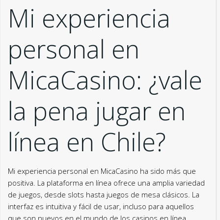
Mi experiencia
personal en
MicaCasino: ¿vale
la pena jugar en
línea en Chile?
Mi experiencia personal en MicaCasino ha sido más que
positiva. La plataforma en línea ofrece una amplia variedad
de juegos, desde slots hasta juegos de mesa clásicos. La
interfaz es intuitiva y fácil de usar, incluso para aquellos
que son nuevos en el mundo de los casinos en línea.