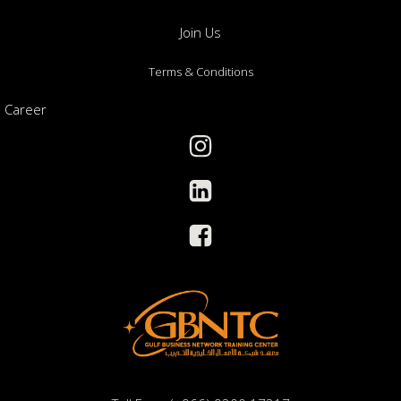
Join Us
Terms & Conditions
Career