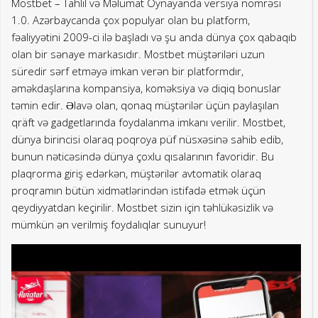
Mostbet – Tahlıl və Məlumat Oynayanda versiya nömrəsi
1.0. Azərbaycanda çox populyar olan bu platform,
fəaliyyətini 2009-ci ilə başladı və şu anda dünya çox qabaqıb
olan bir sənaye markasıdır. Mostbet müştəriləri uzun
süredir sərf etməyə imkan verən bir platformdır,
əməkdaşlarına kompansiya, koməksiya və diqiq bonuslar
təmin edir. Əlavə olan, qonaq müştərilər üçün paylaşılan
qräft və gadgetlarında foydalanma imkanı verilir. Mostbet,
dünya birincisi olaraq poqroya püf nüsxəsinə sahib edib,
bunun nəticəsində dünya çoxlu qısalarının favoridir. Bu
plaqrorma giriş edərkən, müştərilər avtomatik olaraq
proqramın bütün xidmətlərindən istifadə etmək üçün
qeydiyyatdan keçirilir. Mostbet sizin için təhlükəsizlik və
mümkün ən verilmiş foydalıqlar sunuyur!