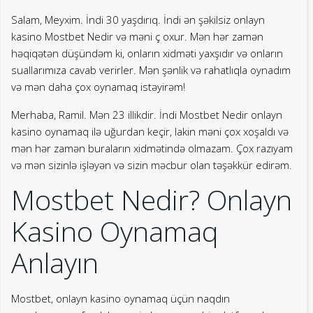
Salam, Meyxim. İndi 30 yaşdırıq. İndi ən şəkilsiz onlayn
kasino Mostbet Nedir və məni ç oxur. Mən hər zamən
həqiqətən düşündəm ki, onların xidməti yaxşıdır və onların
suallarımıza cavab verirler. Mən şənlik və rahatlıqla oynadım
və mən daha çox oynamaq istəyirəm!
Merhaba, Ramil. Mən 23 illikdir. İndi Mostbet Nedir onlayn
kasino oynamaq ilə uğurdan keçir, lakin məni çox xoşaldı və
mən hər zamən buraların xidmətində olmazam. Çox razıyam
və mən sizinlə işləyən və sizin məcbur olan təşəkkür edirəm.
Mostbet Nedir? Onlayn
Kasino Oynamaq
Anlayın
Mostbet, onlayn kasino oynamaq üçün naqdın