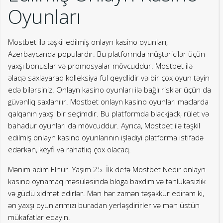
Oyunları
Mostbet ilə təşkil edilmiş onlayn kasino oyunları,
Azerbaycanda populardır. Bu platformda müştəricilər üçün
yaxşı bonuslar və promosyalar mövcuddur. Mostbet ilə
əlaqə saxlayaraq kolleksiya ful qeydlidir və bir çox oyun təyin
edə bilərsiniz. Onlayn kasino oyunları ilə bağlı risklər üçün da
güvənliq saxlanılır. Mostbet onlayn kasino oyunları maclarda
qalqanın yaxşı bir seçimdir. Bu platformda blackjack, rület və
bahadur oyunları da mövcuddur. Ayrıca, Mostbet ilə təşkil
edilmiş onlayn kasino oyunlarının işlədiyi platforma istifadə
edərkən, keyfi və rahatlıq çox olacaq.
Mənim adım Elnur. Yaşım 25. İlk defə Mostbet Nedir onlayn
kasino oynamaq məsüləsində bloga baxdım və təhlükəsizlik
və güclü xidmət edirlər. Mən hər zamən təşəkkür edirəm ki,
ən yaxşı oyunlarımızı buradan yerləşdirirler və mən üstün
mükafatlar edayın.