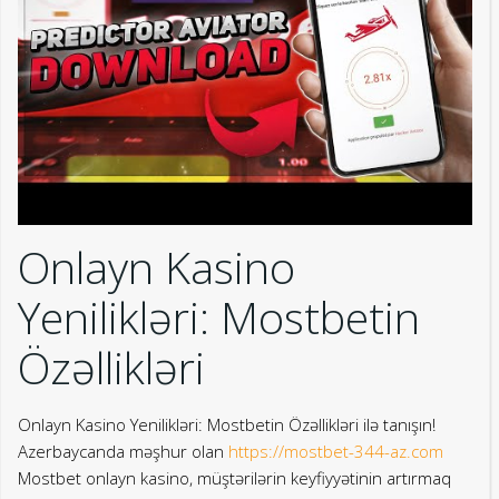
Onlayn Kasino
Yenilikləri: Mostbetin
Özəllikləri
Onlayn Kasino Yenilikləri: Mostbetin Özəllikləri ilə tanışın!
Azerbaycanda məşhur olan
https://mostbet-344-az.com
Mostbet onlayn kasino, müştərilərin keyfiyyətinin artırmaq