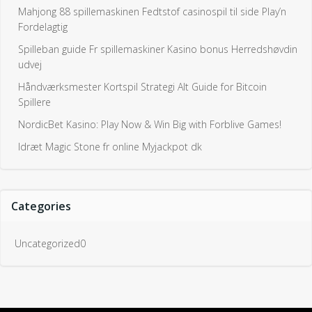
Mahjong 88 spillemaskinen Fedtstof casinospil til side Play’n
Fordelagtig
Spilleban guide Fr spillemaskiner Kasino bonus Herredshøvdin
udvej
Håndværksmester Kortspil Strategi Alt Guide for Bitcoin
Spillere
NordicBet Kasino: Play Now & Win Big with Forblive Games!
Idræt Magic Stone fr online Myjackpot dk
Categories
Uncategorized0