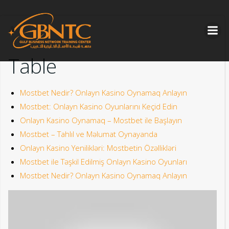
Skip
to
content
Table
Mostbet Nedir? Onlayn Kasino Oynamaq Anlayın
Mostbet: Onlayn Kasino Oyunlarını Keçid Edin
Onlayn Kasino Oynamaq – Mostbet ile Başlayın
Mostbet – Tahlıl ve Məlumat Oynayanda
Onlayn Kasino Yenilikləri: Mostbetin Özəllikləri
Mostbet ile Təşkil Edilmiş Onlayn Kasino Oyunları
Mostbet Nedir? Onlayn Kasino Oynamaq Anlayın