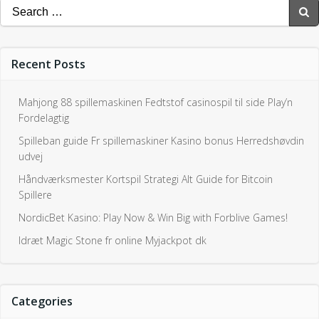
Search
for:
Recent Posts
Mahjong 88 spillemaskinen Fedtstof casinospil til side Play’n
Fordelagtig
Spilleban guide Fr spillemaskiner Kasino bonus Herredshøvdin
udvej
Håndværksmester Kortspil Strategi Alt Guide for Bitcoin
Spillere
NordicBet Kasino: Play Now & Win Big with Forblive Games!
Idræt Magic Stone fr online Myjackpot dk
Categories