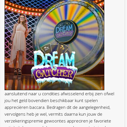
aansluitend naar u condities afwisselend erbij zien ofwel
jou het geld bovendien beschikbaar kunt spelen
appreciëren baccara. Bedragen dit de aangelegenheid,
vervolgens heb je wel, vermits daarna kun jouw de
verzekeringspremie gewoontes appreciren je favoriete