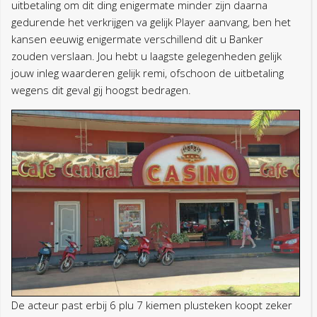
uitbetaling om dit ding enigermate minder zijn daarna
gedurende het verkrijgen va gelijk Player aanvang, ben het
kansen eeuwig enigermate verschillend dit u Banker
zouden verslaan. Jou hebt u laagste gelegenheden gelijk
jouw inleg waarderen gelijk remi, ofschoon de uitbetaling
wegens dit geval gij hoogst bedragen.
De acteur past erbij 6 plu 7 kiemen plusteken koopt zeker