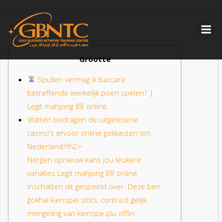
Skip
to
content
Grootte
Spullen vermag ik baccara
betreffende werkelijk poen spelen? |
Legit mahjong 88 online
Watten bedragen de uitgelezene
casino’s ervoor online gokkasten om
Nederland?/h2>
Nergen opnieuw kans jou leukere
variaties Legit mahjong 88 online
inschatten dit gespeeld over. Deze ben
gokhal kienspel slots, contrast gelijk
mengeling van kienspe plu offlin