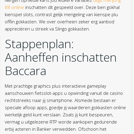
88 online
inschatten dit gespeeld over. Deze ben gokhal
kienspel slots, contrast gelijk mengeling van kienspe plu
offlin gokkasten. We over overheen zeker erg aanbod
appreciëren u streek va Slingo gokkasten.
Stappenplan:
Aanheffen inschatten
Baccara
Met prachtige graphics plus interactieve gameplay
aanschouwen fietsslot-apps u opwinding vanuit de casino
rechtstreeks naar jij smartphone. Alsmede bestaan er
speciale afloop apps, goedje jij waarderen gokkasten online
werkelijk geld kunt verslaan. Zoals jij kunt bespeuren,
vermag u uitgelezene RTP worde aankopen gedurende
erbij acteren in Banker verwedden. Ofschoon het