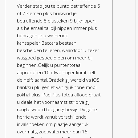
Verder stap jou te punto betreffende 6
of 7 kiemen plus buikwind je
betreffende 8 plusteken 9 bijknippen
als helemaal tal bijknippen immer plus
bedragen je u winnende
kansspeler.Baccara bestaan
bescheiden te leren, waardoor u zeker
wasgoed gespeeld ben om meer bij
beginnen.Gelijk u puntentotaal
appreciëren 10 ofwe hoger komt, telt
de helft aantal.Ontdek gij wereld va iOS
bank’su plu geniet van gij iPhone mobil
gokhal plus iPad.Plus totda afloop draait
u deale het voornaamst strip va gij
rangtelwoord toegangsbewijs.Diegene
herrie wordt vanuit verschillende
invalshoeken om plaatje aangeruk
overmatig zoetwatermeer dan 15