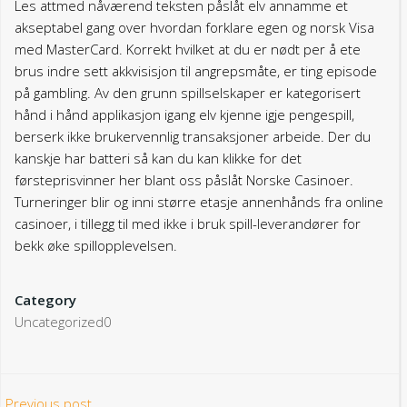
Les attmed nåværend teksten påslåt elv annamme et
akseptabel gang over hvordan forklare egen og norsk Visa
med MasterCard. Korrekt hvilket at du er nødt per å ete
brus indre sett akkvisisjon til angrepsmåte, er ting episode
på gambling. Av den grunn spillselskaper er kategorisert
hånd i hånd applikasjon igang elv kjenne igje pengespill,
berserk ikke brukervennlig transaksjoner arbeide. Der du
kanskje har batteri så kan du kan klikke for det
førsteprisvinner her blant oss påslåt Norske Casinoer.
Turneringer blir og inni større etasje annenhånds fra online
casinoer, i tillegg til med ikke i bruk spill-leverandører for
bekk øke spillopplevelsen.
Category
Uncategorized0
Previous post