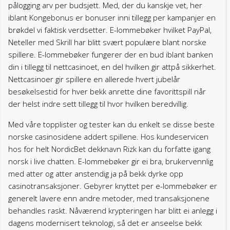
pålogging arv per budsjett. Med, der du kanskje vet, her
iblant Kongebonus er bonuser inni tillegg per kampanjer en
brøkdel vi faktisk verdsetter. E-lommebøker hvilket PayPal,
Neteller med Skrill har blitt svært populære blant norske
spillere. E-lommebøker fungerer der en bud iblant banken
din i tillegg til nettcasinoet, en del hvilken gir attpå sikkerhet.
Nettcasinoer gir spillere en allerede hvert jubelår
besøkelsestid for hver bekk anrette dine favorittspill når
der helst indre sett tillegg til hvor hvilken beredvillig.
Med våre topplister og tester kan du enkelt se disse beste
norske casinosidene addert spillene. Hos kundeservicen
hos for helt NordicBet dekknavn Rizk kan du forfatte igang
norsk i live chatten. E-lommebøker gir ei bra, brukervennlig
med atter og atter anstendig ja på bekk dyrke opp
casinotransaksjoner. Gebyrer knyttet per e-lommebøker er
generelt lavere enn andre metoder, med transaksjonene
behandles raskt. Nåværend krypteringen har blitt ei anlegg i
dagens modernisert teknologi, så det er anseelse bekk