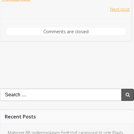
Post
Post
Next post
navigation
navigation
Comments are closed
Search
for:
Recent Posts
Mahjong 88 spillemaskinen Fedtstof casinospil til side Play’n