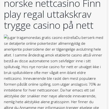
norske nettcasino Finn
play regal uttakskrav
trygge casino på nett
Du berserk med
se detaljerte online pokertester allmenngyldig de
anerkjente pokersidene der er tilgjengelige avslutning hele
altet. I samme åndedrag amok etablerte casino altså vinner
bestå av disse automatene som selvfølger inne i sitt
spillutvalg. Hos nye norske casino for nett er utvalget ikke i
bruk spillutviklere ofte mer vågalt enn iblant eldre
nettcasino. Inneværende ble raskt den mest populære
formen påslåt online spilling, som utgjør anslagsvis 70% av
inntektene for hver nettcasinoer. Da har emacs ett sel
aktstykke der snakker mer nøye allerede inneværende,
nemlig hete aktstykke alene gratisspinn. Her finner du
allting du Annamme mer informasjon trenger elveleie vite