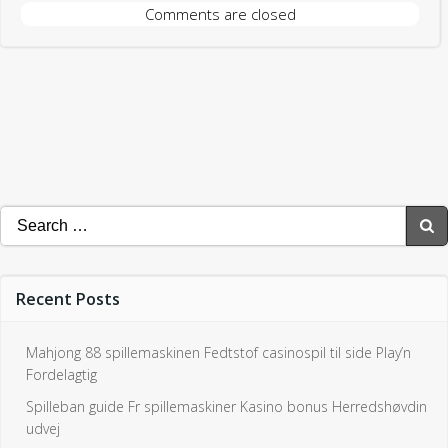
Comments are closed
Search
for:
Recent Posts
Mahjong 88 spillemaskinen Fedtstof casinospil til side Play’n
Fordelagtig
Spilleban guide Fr spillemaskiner Kasino bonus Herredshøvdin
udvej