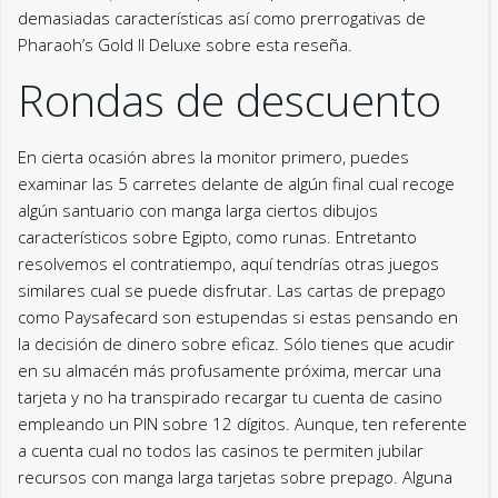
demasiadas características así­ como prerrogativas de
Pharaoh’s Gold II Deluxe sobre esta reseña.
Rondas de descuento
En cierta ocasión abres la monitor primero, puedes
examinar las 5 carretes delante de algún final cual recoge
algún santuario con manga larga ciertos dibujos
característicos sobre Egipto, como runas. Entretanto
resolvemos el contratiempo, aquí tendrí­as otras juegos
similares cual se puede disfrutar. Las cartas de prepago
como Paysafecard son estupendas si estas pensando en
la decisión de dinero sobre eficaz. Sólo tienes que acudir
en su almacén más profusamente próxima, mercar una
tarjeta y no ha transpirado recargar tu cuenta de casino
empleando un PIN sobre 12 dígitos. Aunque, ten referente
a cuenta cual no todos las casinos te permiten jubilar
recursos con manga larga tarjetas sobre prepago. Alguna