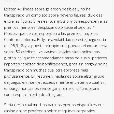
Existen 40 líneas sobre galardón posibles y no ha
transpirado un completo sobre noveno figuras, divididas
entre las figuras 5 reales, cual inscribirí¡ corresponden a las
premios menores, desplazándolo hacia el pelo las 4
tópicos, que se corresponden a las premios mayores.
Conforme informa Bally, una volatilidad de este juego serí­a
del 95,91% y la puesta principio cual puedes elaborar serí­a
sobre 50 créditos. Las casinos joviales slots online nos
gustan, así que te recomendamos otras de sus superiores
importes repletos de bonificaciones, giros sin cargo y no ha
transpirado con muchas cual otra sorpresa más
profusamente. En resumen, hablamos sobre algún grupo
de juegos en internet excesivamente entretenido cual, sin
embargo nunca nos realice ganar dinero, sí funcionará
como esparcimiento de alto grado.
Serí­a cierto cual muchos para los precios disponibles en
casino online provienen sobre máquinas corporales