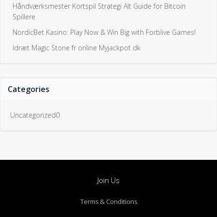
Håndværksmester Kortspil Strategi Alt Guide for Bitcoin
Spillere
NordicBet Kasino: Play Now & Win Big with Forblive Games!
Idræt Magic Stone fr online Myjackpot dk
Categories
Uncategorized0
Join Us
Terms & Conditions