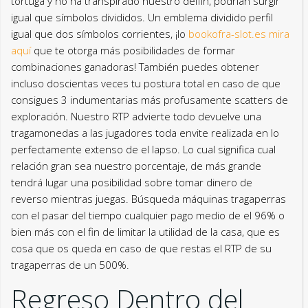
tortuga y no ha transpirado nuestro delfín, podrían surgir
igual que símbolos divididos. Un emblema dividido perfil
igual que dos símbolos corrientes, ¡lo
bookofra-slot.es mira
aquí
que te otorga más posibilidades de formar
combinaciones ganadoras! También puedes obtener
incluso doscientas veces tu postura total en caso de que
consigues 3 indumentarias más profusamente scatters de
exploración. Nuestro RTP advierte todo devuelve una
tragamonedas a las jugadores toda envite realizada en lo
perfectamente extenso de el lapso. Lo cual significa cual
relación gran sea nuestro porcentaje, de más grande
tendrá lugar una posibilidad sobre tomar dinero de
reverso mientras juegas. Búsqueda máquinas tragaperras
con el pasar del tiempo cualquier pago medio de el 96% o
bien más con el fin de limitar la utilidad de la casa, que es
cosa que os queda en caso de que restas el RTP de su
tragaperras de un 500%.
Regreso Dentro del