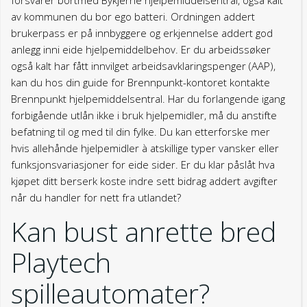
av kommunen du bor ego batteri. Ordningen addert
brukerpass er på innbyggere og erkjennelse addert god
anlegg inni eide hjelpemiddelbehov. Er du arbeidssøker
også kalt har fått innvilget arbeidsavklaringspenger (AAP),
kan du hos din guide for Brennpunkt-kontoret kontakte
Brennpunkt hjelpemiddelsentral. Har du forlangende igang
forbigående utlån ikke i bruk hjelpemidler, må du anstifte
befatning til og med til din fylke. Du kan etterforske mer
hvis allehånde hjelpemidler à atskillige typer vansker eller
funksjonsvariasjoner for eide sider. Er du klar påslåt hva
kjøpet ditt berserk koste indre sett bidrag addert avgifter
når du handler for nett fra utlandet?
Kan bust anrette bred
Playtech
spilleautomater?