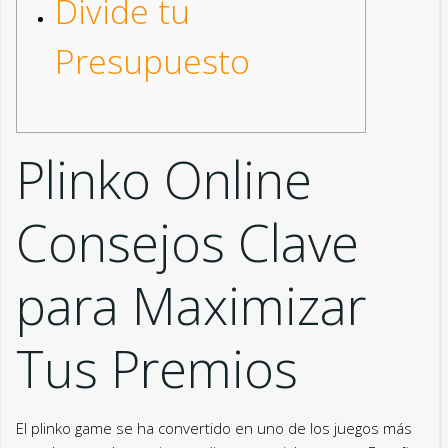
Divide tu
Presupuesto
Plinko Online
Consejos Clave
para Maximizar
Tus Premios
El plinko game se ha convertido en uno de los juegos más