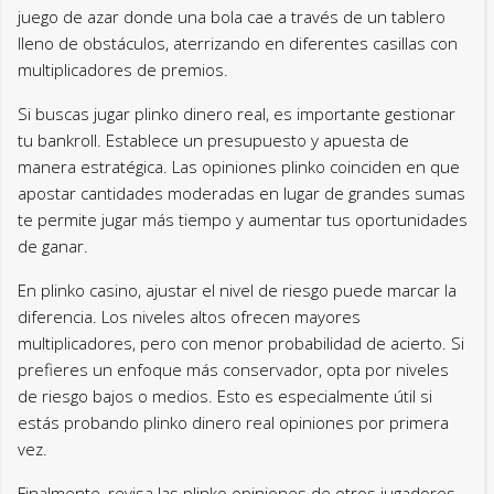
juego de azar donde una bola cae a través de un tablero
lleno de obstáculos, aterrizando en diferentes casillas con
multiplicadores de premios.
Si buscas jugar plinko dinero real, es importante gestionar
tu bankroll. Establece un presupuesto y apuesta de
manera estratégica. Las opiniones plinko coinciden en que
apostar cantidades moderadas en lugar de grandes sumas
te permite jugar más tiempo y aumentar tus oportunidades
de ganar.
En plinko casino, ajustar el nivel de riesgo puede marcar la
diferencia. Los niveles altos ofrecen mayores
multiplicadores, pero con menor probabilidad de acierto. Si
prefieres un enfoque más conservador, opta por niveles
de riesgo bajos o medios. Esto es especialmente útil si
estás probando plinko dinero real opiniones por primera
vez.
Finalmente, revisa las plinko opiniones de otros jugadores