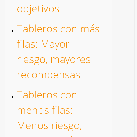
objetivos
Tableros con más
filas: Mayor
riesgo, mayores
recompensas
Tableros con
menos filas:
Menos riesgo,