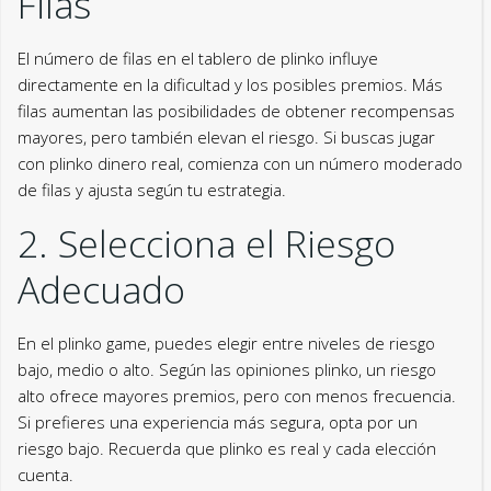
Filas
El número de filas en el tablero de plinko influye
directamente en la dificultad y los posibles premios. Más
filas aumentan las posibilidades de obtener recompensas
mayores, pero también elevan el riesgo. Si buscas jugar
con plinko dinero real, comienza con un número moderado
de filas y ajusta según tu estrategia.
2. Selecciona el Riesgo
Adecuado
En el plinko game, puedes elegir entre niveles de riesgo
bajo, medio o alto. Según las opiniones plinko, un riesgo
alto ofrece mayores premios, pero con menos frecuencia.
Si prefieres una experiencia más segura, opta por un
riesgo bajo. Recuerda que plinko es real y cada elección
cuenta.