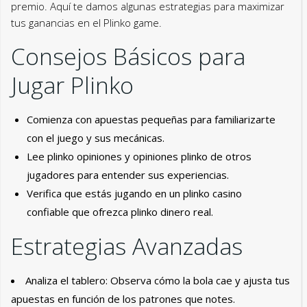
premio. Aquí te damos algunas estrategias para maximizar
tus ganancias en el Plinko game.
Consejos Básicos para
Jugar Plinko
Comienza con apuestas pequeñas para familiarizarte
con el juego y sus mecánicas.
Lee plinko opiniones y opiniones plinko de otros
jugadores para entender sus experiencias.
Verifica que estás jugando en un plinko casino
confiable que ofrezca plinko dinero real.
Estrategias Avanzadas
Analiza el tablero: Observa cómo la bola cae y ajusta tus
apuestas en función de los patrones que notes.