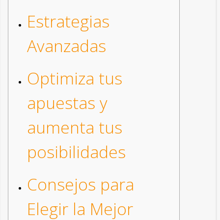
Estrategias
Avanzadas
Optimiza tus
apuestas y
aumenta tus
posibilidades
Consejos para
Elegir la Mejor