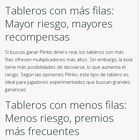
Tableros con más filas:
Mayor riesgo, mayores
recompensas
Si buscas ganar Plinko dinero real, los tableros con más
filas ofrecen multiplicadores más altos. Sin embargo, la bola
tiene más posibilidades de desviarse, lo que aumenta el
riesgo. Según las opiniones Plinko, este tipo de tablero es
ideal para jugadores experimentados que buscan grandes
ganancias.
Tableros con menos filas:
Menos riesgo, premios
más frecuentes