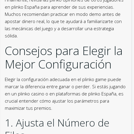
en plinko España para aprender de sus experiencias.
Muchos recomiendan practicar en modo demo antes de
apostar dinero real, lo que te ayudará a familiarizarte con
las mecánicas del juego y a desarrollar una estrategia
sólida.
Consejos para Elegir la
Mejor Configuración
Elegir la configuración adecuada en el plinko game puede
marcar la diferencia entre ganar o perder. Si estás jugando
en un plinko casino o en plataformas de plinko España, es
crucial entender cómo ajustar los parámetros para
maximizar tus premios.
1. Ajusta el Número de