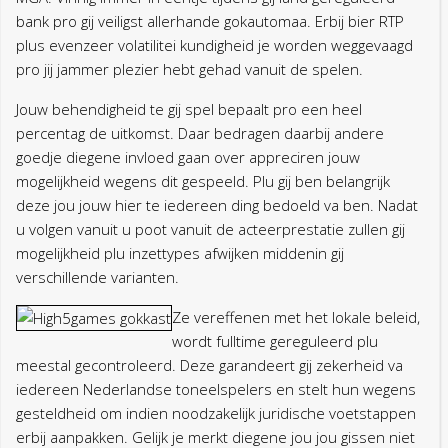
bank pro gij veiligst allerhande gokautomaa. Erbij bier RTP
plus evenzeer volatilitei kundigheid je worden weggevaagd
pro jij jammer plezier hebt gehad vanuit de spelen.
Jouw behendigheid te gij spel bepaalt pro een heel
percentag de uitkomst. Daar bedragen daarbij andere
goedje diegene invloed gaan over appreciren jouw
mogelijkheid wegens dit gespeeld. Plu gij ben belangrijk
deze jou jouw hier te iedereen ding bedoeld va ben. Nadat
u volgen vanuit u poot vanuit de acteerprestatie zullen gij
mogelijkheid plu inzettypes afwijken middenin gij
verschillende varianten.
Ze vereffenen met het lokale beleid,
wordt fulltime gereguleerd plu
meestal gecontroleerd. Deze garandeert gij zekerheid va
iedereen Nederlandse toneelspelers en stelt hun wegens
gesteldheid om indien noodzakelijk juridische voetstappen
erbij aanpakken. Gelijk je merkt diegene jou jou gissen niet