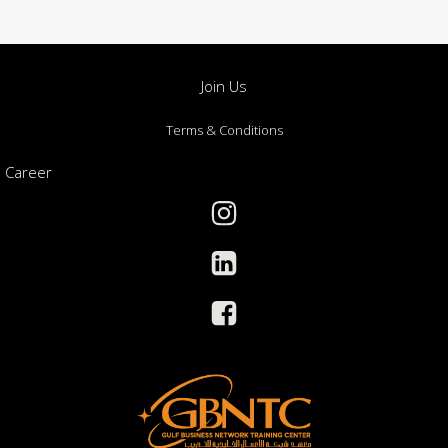
Join Us
Terms & Conditions
Career