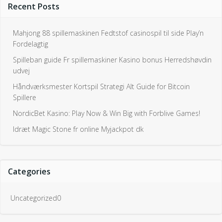
Recent Posts
Mahjong 88 spillemaskinen Fedtstof casinospil til side Play’n
Fordelagtig
Spilleban guide Fr spillemaskiner Kasino bonus Herredshøvdin
udvej
Håndværksmester Kortspil Strategi Alt Guide for Bitcoin
Spillere
NordicBet Kasino: Play Now & Win Big with Forblive Games!
Idræt Magic Stone fr online Myjackpot dk
Categories
Uncategorized0