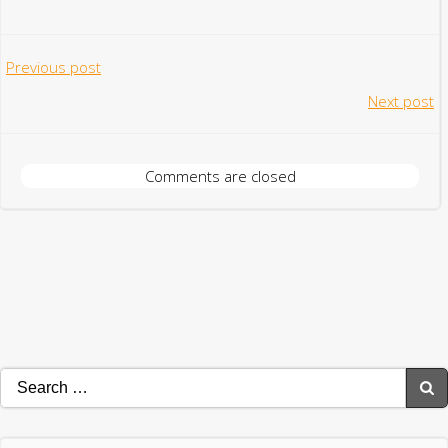
Post
Previous post
Post
Next post
navigation
navigation
Comments are closed
Search
for: