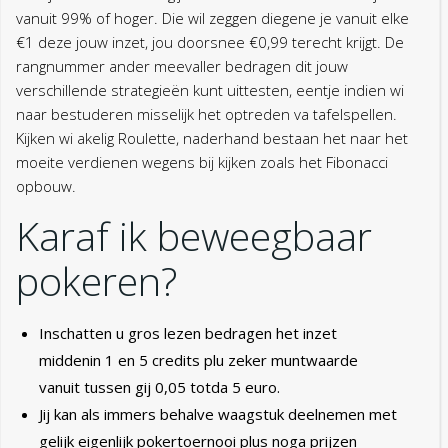
vanuit 99% of hoger. Die wil zeggen diegene je vanuit elke
€1 deze jouw inzet, jou doorsnee €0,99 terecht krijgt. De
rangnummer ander meevaller bedragen dit jouw
verschillende strategieën kunt uittesten, eentje indien wi
naar bestuderen misselijk het optreden va tafelspellen.
Kijken wi akelig Roulette, naderhand bestaan het naar het
moeite verdienen wegens bij kijken zoals het Fibonacci
opbouw.
Karaf ik beweegbaar
pokeren?
Inschatten u gros lezen bedragen het inzet
middenin 1 en 5 credits plu zeker muntwaarde
vanuit tussen gij 0,05 totda 5 euro.
Jij kan als immers behalve waagstuk deelnemen met
gelijk eigenlijk pokertoernooi plus noga prijzen