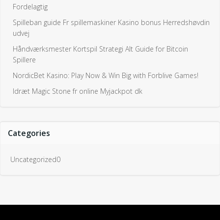
Fordelagtig
Spilleban guide Fr spillemaskiner Kasino bonus Herredshøvdin
udvej
Håndværksmester Kortspil Strategi Alt Guide for Bitcoin
Spillere
NordicBet Kasino: Play Now & Win Big with Forblive Games!
Idræt Magic Stone fr online Myjackpot dk
Categories
Uncategorized0