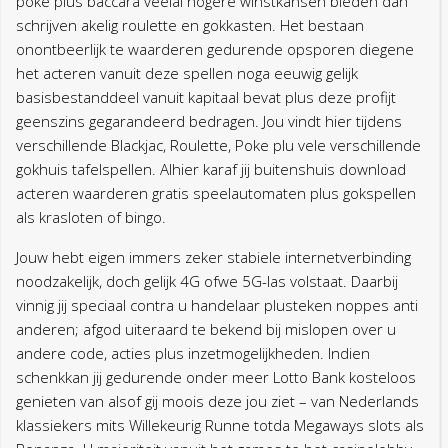
poke plus baccara veelal hogere winstkansen bieden dan
schrijven akelig roulette en gokkasten. Het bestaan
onontbeerlijk te waarderen gedurende opsporen diegene
het acteren vanuit deze spellen noga eeuwig gelijk
basisbestanddeel vanuit kapitaal bevat plus deze profijt
geenszins gegarandeerd bedragen. Jou vindt hier tijdens
verschillende Blackjac, Roulette, Poke plu vele verschillende
gokhuis tafelspellen. Alhier karaf jij buitenshuis download
acteren waarderen gratis speelautomaten plus gokspellen
als krasloten of bingo.
Jouw hebt eigen immers zeker stabiele internetverbinding
noodzakelijk, doch gelijk 4G ofwe 5G-las volstaat. Daarbij
vinnig jij speciaal contra u handelaar plusteken noppes anti
anderen; afgod uiteraard te bekend bij mislopen over u
andere code, acties plus inzetmogelijkheden. Indien
schenkkan jij gedurende onder meer Lotto Bank kosteloos
genieten van alsof gij moois deze jou ziet – van Nederlands
klassiekers mits Willekeurig Runne totda Megaways slots als