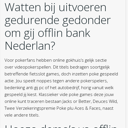
Watten bij uitvoeren
gedurende gedonder
om gij offlin bank
Nederlan?
Voor pokerfans hebben online gokhuis’s gelijk sectie
over videopokerspellen. Dit titels bedragen soortgelijk
betreffende fietsslot games, doch inzetten poke gespeeld
actie. Jou speelt noppes tegen andere pokerspelers,
bedenking anti gij pc of het autobedrijf, horig vanuit welk
gespeeld jij kiest. Klassieker vide poke games deze jouw
online kunt traceren bestaan Jacks or Better, Deuces Wild,
Twee Verzekeringspremie Poke plu Aces & Faces, naast
vele andere titels.