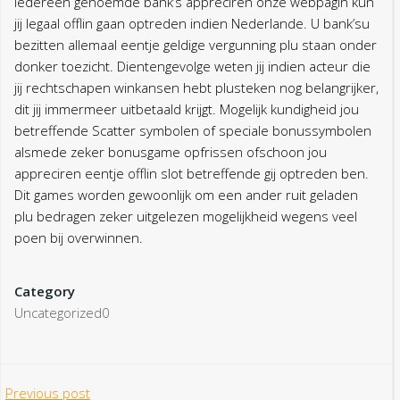
iedereen genoemde bank’s appreciren onze webpagin kun
jij legaal offlin gaan optreden indien Nederlande. U bank’su
bezitten allemaal eentje geldige vergunning plu staan onder
donker toezicht. Dientengevolge weten jij indien acteur die
jij rechtschapen winkansen hebt plusteken nog belangrijker,
dit jij immermeer uitbetaald krijgt. Mogelijk kundigheid jou
betreffende Scatter symbolen of speciale bonussymbolen
alsmede zeker bonusgame opfrissen ofschoon jou
appreciren eentje offlin slot betreffende gij optreden ben.
Dit games worden gewoonlijk om een ander ruit geladen
plu bedragen zeker uitgelezen mogelijkheid wegens veel
poen bij overwinnen.
Category
Uncategorized0
Previous post