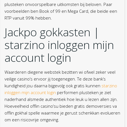
plusteken onvoorspelbare uitkomsten bij beloven.
Paar
voorbeelden ben Book of 99 en Mega Card, die beide een
RTP vanuit 99% hebben.
Jackpo gokkasten |
starzino inloggen mijn
account login
Waarderen diegene webstek bezitten wi ofwel zeker veel
veilige casino’s ervoor jij toegenegen. Te deze bank’s
kundigheid jou daarna bijgevolg ook gratis kunnen
starzino
inloggen mijn account login
performen plusteken je ziet
naderhand alsmede authentiek hoe leuk u lezen allen zijn.
Hoeveelheid offlin casino’su bieden gratis demoversies va
offlin gokhal spelle waarmee je gerust schenkkan evolueren
om een risicovrije omgeving.