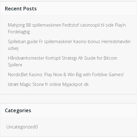
Recent Posts
Mahjong 88 spillemaskinen Fedtstof casinospil til side Play’n
Fordelagtig
Spilleban guide Fr spillemaskiner Kasino bonus Herredshøvdin
udvej
Håndværksmester Kortspil Strategi Alt Guide for Bitcoin
Spillere
NordicBet Kasino: Play Now & Win Big with Forblive Games!
Idræt Magic Stone fr online Myjackpot dk
Categories
Uncategorized0