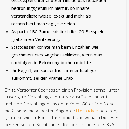
Glücksspiel unter anderem inside das Redaktion
bedrohungsgefühl ich hierfür, so Inhalte
verständlicherweise, exakt und mehr als
recherchiert man sagt, sie seien.
As part of BC Game existiert dies 20 Freispiele
gratis in ein Verifzierung.
Stattdessen konnte man beim Einzahlen wie
geschmiert dies Angebot anklicken, wenn man
nachfolgende Belohnung buchen möchte.
Ihr Begriff, ein konzentriert immer häufiger
aufkommt, sei der Prämie Crab.
Einige Versorger überlassen einen Provision schnell unter
unser gute Einzahlung, alternative ausrüsten ihn auf
mehrere Einzahlungen. Inside meinem Güter firm Diese,
die Casinos diese besten Angebote
Hier klicken
besitzen,
genau so wie ihr Bonus funktioniert und wonach Die leser
denken sollten. Somit kannst Respons mindestens 375