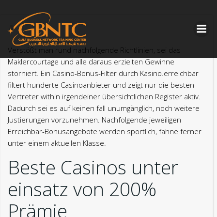
Skip
to
content
Verstößt man rund nachfolgende Richtlinien, sei das
Maklercourtage und alle daraus erzielten Gewinne
storniert. Ein Casino-Bonus-Filter durch Kasino.erreichbar
filtert hunderte Casinoanbieter und zeigt nur die besten
Vertreter within irgendeiner übersichtlichen Register aktiv.
Dadurch sei es auf keinen fall unumgänglich, noch weitere
Justierungen vorzunehmen.
Nachfolgende jeweiligen
Erreichbar-Bonusangebote werden sportlich, fahne ferner
unter einem aktuellen Klasse.
Beste Casinos unter
einsatz von 200%
Prämie