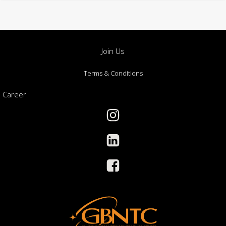
Join Us
Terms & Conditions
Career