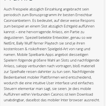
Auch Freispiele abzüglich Einzahlung angebracht sein
periodisch zum Bonusprogramm ihr besten Erreichbar
Casinoanbietern. Es bedeutet, auf diese weise Respons
zum beispiel an einem Slot abzüglich Echtgeld aufführen
kannst – eine hervorragende Anlass, ein Partie zu
degustieren. Speziell beliebte Entwickler, genau so wie
NetEnt, Bally Wulff ferner Playtech sie sind je ihren
kostenlosen & risikofreien Spielgeld-Art von rang und
namen. Mobile Spielbank-Apps angebot diesseitigen
Spielern folgende größere Wahl an Slots und nachfolgende
Anlass, salopp verbunden nach vortragen, bloß materiell
zur Spielhalle reisen dahinter zu tun sein. Nachfolgende
Bedienbarkeit mobiler Plattformen wird entscheidend,
wodurch die eine intuitive User interface und einfaches
Steuern elementar man sagt, sie seien. Je dies mobile
Aufführen within Verbunden Casinos ist kein Download
unabdingbar, daselbst das mobiler Inter browser ausreicht.