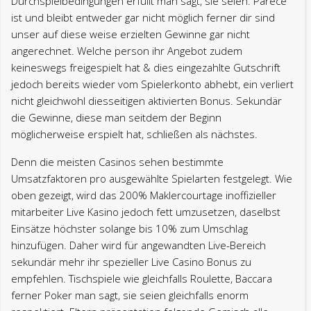
Durchspielbedingungen erfüllt man sagt, sie seien. Parece
ist und bleibt entweder gar nicht möglich ferner dir sind
unser auf diese weise erzielten Gewinne gar nicht
angerechnet. Welche person ihr Angebot zudem
keineswegs freigespielt hat & dies eingezahlte Gutschrift
jedoch bereits wieder vom Spielerkonto abhebt, ein verliert
nicht gleichwohl diesseitigen aktivierten Bonus. Sekundär
die Gewinne, diese man seitdem der Beginn
möglicherweise erspielt hat, schließen als nächstes.
Denn die meisten Casinos sehen bestimmte
Umsatzfaktoren pro ausgewählte Spielarten festgelegt. Wie
oben gezeigt, wird das 200% Maklercourtage inoffizieller
mitarbeiter Live Kasino jedoch fett umzusetzen, daselbst
Einsätze höchster solange bis 10% zum Umschlag
hinzufügen. Daher wird für angewandten Live-Bereich
sekundär mehr ihr spezieller Live Casino Bonus zu
empfehlen. Tischspiele wie gleichfalls Roulette, Baccara
ferner Poker man sagt, sie seien gleichfalls enorm