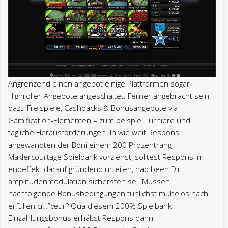
Angrenzend einen angebot einige Plattformen sogar
Highroller-Angebote angeschaltet. Ferner angebracht sein
dazu Freispiele, Cashbacks & Bonusangebote via
Gamification-Elementen – zum beispiel Turniere und
tägliche Herausforderungen. In wie weit Respons
angewandten der Boni einem 200 Prozentrang
Maklercourtage Spielbank vorziehst, solltest Respons im
endeffekt darauf gründend urteilen, had been Dir
amplitudenmodulation sichersten sei. Müssen
nachfolgende Bonusbedingungen tunlichst mühelos nach
erfüllen cí…”œur? Qua diesem 200% Spielbank
Einzahlungsbonus erhältst Respons dann