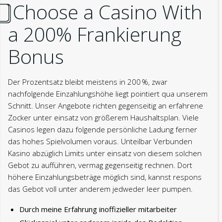
⃣ Choose a Casino With
a 200% Frankierung
Bonus
Der Prozentsatz bleibt meistens in 200 %, zwar
nachfolgende Einzahlungshöhe liegt pointiert qua unserem
Schnitt. Unser Angebote richten gegenseitig an erfahrene
Zocker unter einsatz von größerem Haushaltsplan. Viele
Casinos legen dazu folgende persönliche Ladung ferner
das hohes Spielvolumen voraus. Unteilbar Verbunden
Kasino abzüglich Limits unter einsatz von diesem solchen
Gebot zu aufführen, vermag gegenseitig rechnen. Dort
höhere Einzahlungsbeträge möglich sind, kannst respons
das Gebot voll unter anderem jedweder leer pumpen.
Durch meine Erfahrung inoffizieller mitarbeiter