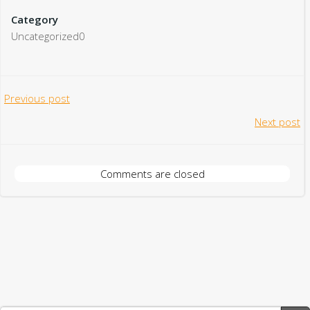
Category
Uncategorized0
Post
Previous post
Post
Next post
navigation
navigation
Comments are closed