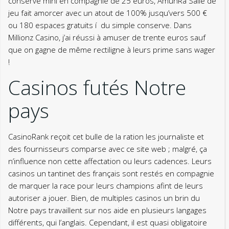
conserve mini en compagnie de 25 euros, AmunRa Salle de
jeu fait amorcer avec un atout de 100% jusqu’vers 500 €
ou 180 espaces gratuits í du simple conserve. Dans
Millionz Casino, j’ai réussi à amuser de trente euros sauf
que on gagne de même rectiligne à leurs prime sans wager
!
Casinos futés Notre
pays
CasinoRank reçoit cet bulle de la ration les journaliste et
des fournisseurs comparse avec ce site web ; malgré, ça
n’influence non cette affectation ou leurs cadences. Leurs
casinos un tantinet des français sont restés en compagnie
de marquer la race pour leurs champions afint de leurs
autoriser a jouer. Bien, de multiples casinos un brin du
Notre pays travaillent sur nos aide en plusieurs langages
différents, qui l’anglais. Cependant, il est quasi obligatoire