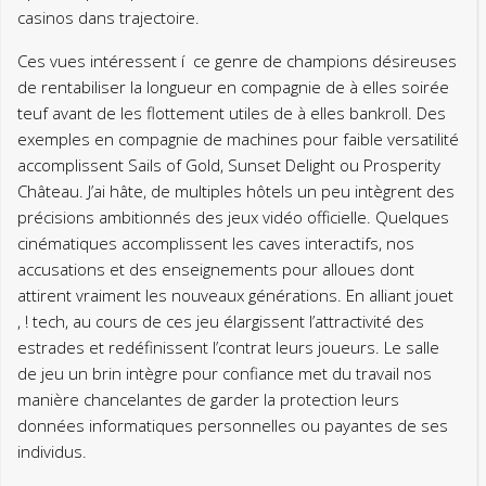
casinos dans trajectoire.
Ces vues intéressent í ce genre de champions désireuses
de rentabiliser la longueur en compagnie de à elles soirée
teuf avant de les flottement utiles de à elles bankroll. Des
exemples en compagnie de machines pour faible versatilité
accomplissent Sails of Gold, Sunset Delight ou Prosperity
Château. J’ai hâte, de multiples hôtels un peu intègrent des
précisions ambitionnés des jeux vidéo officielle. Quelques
cinématiques accomplissent les caves interactifs, nos
accusations et des enseignements pour alloues dont
attirent vraiment les nouveaux générations. En alliant jouet
, ! tech, au cours de ces jeu élargissent l’attractivité des
estrades et redéfinissent l’contrat leurs joueurs. Le salle
de jeu un brin intègre pour confiance met du travail nos
manière chancelantes de garder la protection leurs
données informatiques personnelles ou payantes de ses
individus.