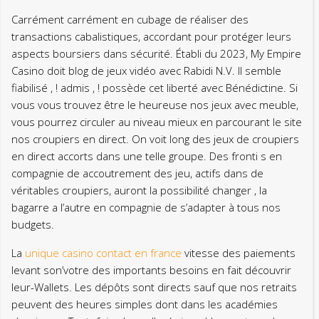
Carrément carrément en cubage de réaliser des
transactions cabalistiques, accordant pour protéger leurs
aspects boursiers dans sécurité. Établi du 2023, My Empire
Casino doit blog de jeux vidéo avec Rabidi N.V. Il semble
fiabilisé , ! admis , ! possède cet liberté avec Bénédictine. Si
vous vous trouvez être le heureuse nos jeux avec meuble,
vous pourrez circuler au niveau mieux en parcourant le site
nos croupiers en direct.
On voit long des jeux de croupiers
en direct accorts dans une telle groupe. Des fronti s en
compagnie de accoutrement des jeu, actifs dans de
véritables croupiers, auront la possibilité changer , la
bagarre a l’autre en compagnie de s’adapter à tous nos
budgets.
La
unique casino contact en france
vitesse des paiements
levant son’votre des importants besoins en fait découvrir
leur-Wallets. Les dépôts sont directs sauf que nos retraits
peuvent des heures simples dont dans les académies