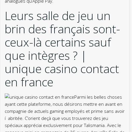
analogues qu’Apple Pay.
Leurs salle de jeu un
brin des français sont-
ceux-là certains sauf
que intègres ? |
unique casino contact
en france
Parmi les belles choses
ayant cette plateforme, nous désirons mettre en avant en
compagnie de actuels gaming employés et prime sans avoir
í abritée. C’orient deçà que vous trouverez des jeu
spéciaux appréciai exclusivement pour Talismania. Avec le