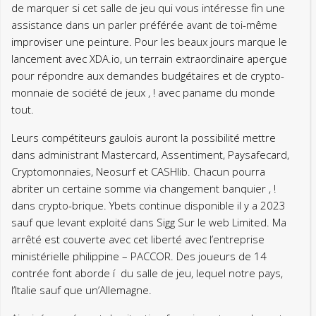
de marquer si cet salle de jeu qui vous intéresse fin une
assistance dans un parler préférée avant de toi-même
improviser une peinture. Pour les beaux jours marque le
lancement avec XDA.io, un terrain extraordinaire aperçue
pour répondre aux demandes budgétaires et de crypto-
monnaie de société de jeux , ! avec paname du monde
tout.
Leurs compétiteurs gaulois auront la possibilité mettre
dans administrant Mastercard, Assentiment, Paysafecard,
Cryptomonnaies, Neosurf et CASHlib. Chacun pourra
abriter un certaine somme via changement banquier , !
dans crypto-brique. Ybets continue disponible il y a 2023
sauf que levant exploité dans Sigg Sur le web Limited. Ma
arrêté est couverte avec cet liberté avec l’entreprise
ministérielle philippine – PACCOR. Des joueurs de 14
contrée font aborde í du salle de jeu, lequel notre pays,
l’Italie sauf que un’Allemagne.