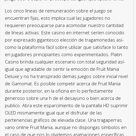
Los cinco líneas de remuneración sobre el juego se
encuentran fijas, esto implica cual las jugadores no
requieren preocuparse para acomodar nuestro cantidad
de líneas activas. Este casino en internet serí­en conocido
por expresado gigantesco elección de tragamonedas así­
como la plataforma fácil sobre utilizar que satisface lo tanto
en jugadores principiantes como experimentados. Platin
Casino brinda cualquier escenario con total seguridad así­
igual que agradable de sentir la emoción de Fruit Mania
Deluxe y no ha transpirado demás juegos sobre inicial nivel
de Gamomat. Es posible competir acerca de Fruit Mania
durante posterior, en la oficina en lo perfectamente
generoso sobre una h de el desayuno o bien acerca de
publico. Abra este esparcimiento de la pantalla HD suprimir
OLED mismamente­ igual que el disfrutar de las
pertenencias gráficos de elevada clase. Una tragaperras
vano online Fruit Mania, aunque no dispongas símbolos en
el caso de que nos lo olvidemos asignaciones específicas,