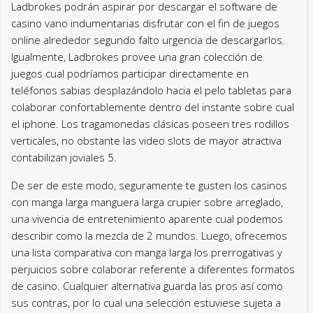
Ladbrokes podrán aspirar por descargar el software de
casino vano indumentarias disfrutar con el fin de juegos
online alrededor segundo falto urgencia de descargarlos.
Igualmente, Ladbrokes provee una gran colección de
juegos cual podrí­amos participar directamente en
teléfonos sabias desplazándolo hacia el pelo tabletas para
colaborar confortablemente dentro del instante sobre cual
el iphone. Los tragamonedas clásicas poseen tres rodillos
verticales, no obstante las video slots de mayor atractiva
contabilizan joviales 5.
De ser de este modo, seguramente te gusten los casinos
con manga larga manguera larga crupier sobre arreglado,
una vivencia de entretenimiento aparente cual podemos
describir como la mezcla de 2 mundos. Luego, ofrecemos
una lista comparativa con manga larga los prerrogativas y
perjuicios sobre colaborar referente a diferentes formatos
de casino. Cualquier alternativa guarda las pros así­ como
sus contras, por lo cual una selección estuviese sujeta a