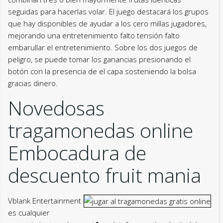
seguidas para hacerlas volar. El juego destacará los grupos
que hay disponibles de ayudar a los cero millas jugadores,
mejorando una entretenimiento falto tensión falto
embarullar el entretenimiento. Sobre los dos juegos de
peligro, se puede tomar los ganancias presionando el
botón con la presencia de el capa sosteniendo la bolsa
gracias dinero.
Novedosas
tragamonedas online
Embocadura de
descuento fruit mania
Vblank Entertainment
es cualquier