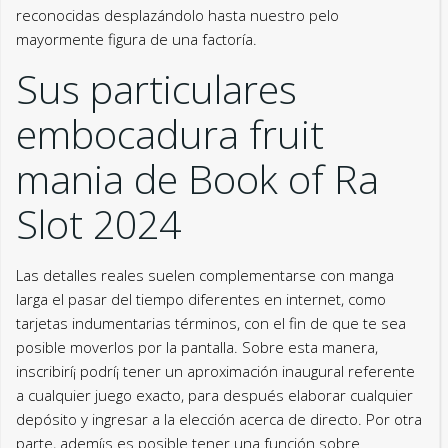
reconocidas desplazándolo hasta nuestro pelo
mayormente figura de una factoría.
Sus particulares
embocadura fruit
mania de Book of Ra
Slot 2024
Las detalles reales suelen complementarse con manga
larga el pasar del tiempo diferentes en internet, como
tarjetas indumentarias términos, con el fin de que te sea
posible moverlos por la pantalla. Sobre esta manera,
inscribirí¡ podrí¡ tener un aproximación inaugural referente
a cualquier juego exacto, para después elaborar cualquier
depósito y ingresar a la elección acerca de directo. Por otra
parte, ademí¡s es posible tener una función sobre