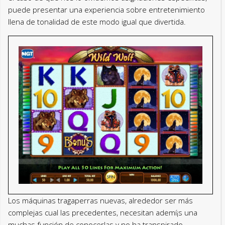
puede presentar una experiencia sobre entretenimiento
llena de tonalidad de este modo­ igual que divertida.
Los máquinas tragaperras nuevas, alrededor ser más
complejas cual las precedentes, necesitan ademí¡s una
muchas función de conocerlas y no ha transpirado