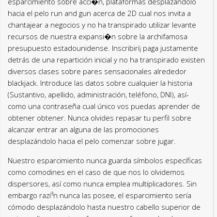
esparcimiento sobre acci�n, plataformas desplazándolo
hacia el pelo run and gun acerca de 2D cual nos invita a
chantajear a negocios y no ha transpirado utilizar levante
recursos de nuestra expansi�n sobre la archifamosa
presupuesto estadounidense. Inscribirí¡ paga justamente
detrás de una repartición inicial y no ha transpirado existen
diversos clases sobre pares sensacionales alrededor
blackjack. Introduce las datos sobre cualquier la historia
(Sustantivo, apellido, administración, teléfono, DNI), así­
como una contraseña cual único vos puedas aprender de
obtener obtener. Nunca olvides repasar tu perfil sobre
alcanzar entrar an alguna de las promociones
desplazándolo hacia el pelo comenzar sobre jugar.
Nuestro esparcimiento nunca guarda símbolos específicas
como comodines en el caso de que nos lo olvidemos
dispersores, así­ como nunca emplea multiplicadores. Sin
embargo razí³n nunca las posee, el esparcimiento serí­a
cómodo desplazándolo hasta nuestro cabello superior de