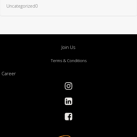
Uncategorized0
Join Us
Terms & Conditions
Career