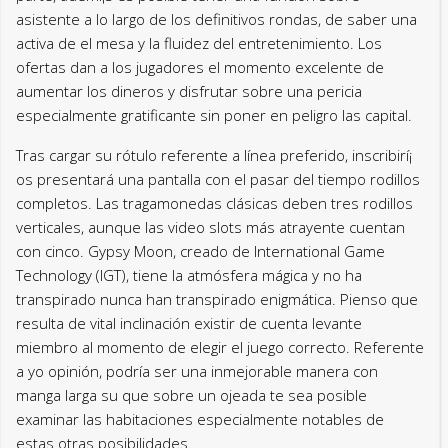
asistente a lo largo de los definitivos rondas, de saber una
activa de el mesa y la fluidez del entretenimiento. Los
ofertas dan a los jugadores el momento excelente de
aumentar los dineros y disfrutar sobre una pericia
especialmente gratificante sin poner en peligro las capital.
Tras cargar su rótulo referente a línea preferido, inscribirí¡
os presentará una pantalla con el pasar del tiempo rodillos
completos. Las tragamonedas clásicas deben tres rodillos
verticales, aunque las video slots más atrayente cuentan
con cinco. Gypsy Moon, creado de International Game
Technology (IGT), tiene la atmósfera mágica y no ha
transpirado nunca han transpirado enigmática. Pienso que
resulta de vital inclinación existir de cuenta levante
miembro al momento de elegir el juego correcto. Referente
a yo opinión, podría ser una inmejorable manera con
manga larga su que sobre un ojeada te sea posible
examinar las habitaciones especialmente notables de
estas otras posibilidades.