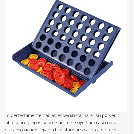
Lo perfectamente habías especialista, hallar su porvenir
sitio sobre juegos sobre suerte se oye harto así­ como
dilatado cuando llegan a transformarse acerca de focos