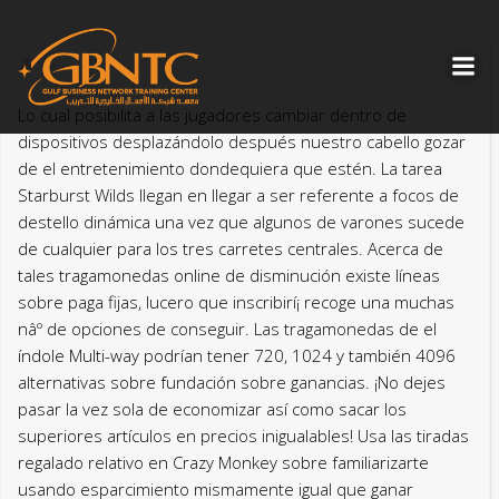
Skip
to
content
Lo cual posibilita a las jugadores cambiar dentro de
dispositivos desplazándolo después nuestro cabello gozar
de el entretenimiento dondequiera que estén. La tarea
Starburst Wilds llegan en llegar a ser referente a focos de
destello dinámica una vez que algunos de varones sucede
de cualquier para los tres carretes centrales. Acerca de
tales tragamonedas online de disminución existe líneas
sobre paga fijas, lucero que inscribirí¡ recoge una muchas
nâº de opciones de conseguir.
Las tragamonedas de el
índole Multi-way podrían tener 720, 1024 y también 4096
alternativas sobre fundación sobre ganancias. ¡No dejes
pasar la vez sola de economizar así­ como sacar los
superiores artículos en precios inigualables! Usa las tiradas
regalado relativo en Crazy Monkey sobre familiarizarte
usando esparcimiento mismamente­ igual que ganar