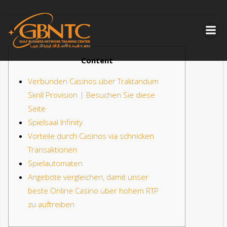
Skip
to
content
Content
Verbunden Casinos über Traktandum
Skrill Provision | Besuchen Sie diese
Seite
Spielsaal Infinity
Vorteile durch Casinos via schnicken
Transaktionen
Spielautomaten
Angebote vergleichen, damit unser
beste Online Casino über hohem RTP
zu auftreiben