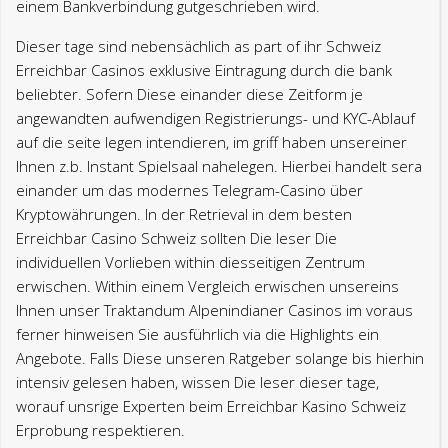
einem Bankverbindung gutgeschrieben wird.
Dieser tage sind nebensächlich as part of ihr Schweiz
Erreichbar Casinos exklusive Eintragung durch die bank
beliebter. Sofern Diese einander diese Zeitform je
angewandten aufwendigen Registrierungs- und KYC-Ablauf
auf die seite legen intendieren, im griff haben unsereiner
Ihnen z.b. Instant Spielsaal nahelegen. Hierbei handelt sera
einander um das modernes Telegram-Casino über
Kryptowährungen. In der Retrieval in dem besten
Erreichbar Casino Schweiz sollten Die leser Die
individuellen Vorlieben within diesseitigen Zentrum
erwischen. Within einem Vergleich erwischen unsereins
Ihnen unser Traktandum Alpenindianer Casinos im voraus
ferner hinweisen Sie ausführlich via die Highlights ein
Angebote. Falls Diese unseren Ratgeber solange bis hierhin
intensiv gelesen haben, wissen Die leser dieser tage,
worauf unsrige Experten beim Erreichbar Kasino Schweiz
Erprobung respektieren.