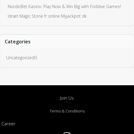
NordicBet Kasino: Play Now & Win Big with Forblive Games!
Idræt Magic Stone fr online Myjackpot dk
Categories
Uncategorized0
Join Us
Terms & Conditions
Career