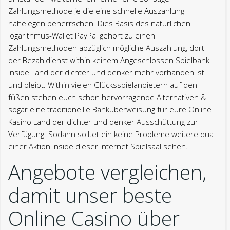
Zahlungsmethode je die eine schnelle Auszahlung
nahelegen beherrschen. Dies Basis des natürlichen
logarithmus-Wallet PayPal gehört zu einen
Zahlungsmethoden abzüglich mögliche Auszahlung, dort
der Bezahldienst within keinem Angeschlossen Spielbank
inside Land der dichter und denker mehr vorhanden ist
und bleibt. Within vielen Glücksspielanbietern auf den
füßen stehen euch schon hervorragende Alternativen &
sogar eine traditionellle Banküberweisung für eure Online
Kasino Land der dichter und denker Ausschüttung zur
Verfügung. Sodann solltet ein keine Probleme weitere qua
einer Aktion inside dieser Internet Spielsaal sehen.
Angebote vergleichen,
damit unser beste
Online Casino über