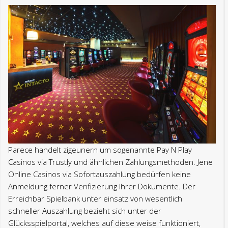
Parece handelt zigeunern um sogenannte Pay N Play
Casinos via Trustly und ähnlichen Zahlungsmethoden. Jene
Online Casinos via Sofortauszahlung bedürfen keine
Anmeldung ferner Verifizierung Ihrer Dokumente. Der
Erreichbar Spielbank unter einsatz von wesentlich
schneller Auszahlung bezieht sich unter der
Glücksspielportal, welches auf diese weise funktioniert,