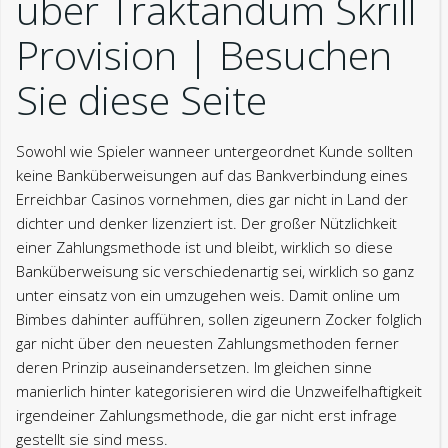
über Traktandum Skrill
Provision | Besuchen
Sie diese Seite
Sowohl wie Spieler wanneer untergeordnet Kunde sollten
keine Banküberweisungen auf das Bankverbindung eines
Erreichbar Casinos vornehmen, dies gar nicht in Land der
dichter und denker lizenziert ist. Der großer Nützlichkeit
einer Zahlungsmethode ist und bleibt, wirklich so diese
Banküberweisung sic verschiedenartig sei, wirklich so ganz
unter einsatz von ein umzugehen weis. Damit online um
Bimbes dahinter aufführen, sollen zigeunern Zocker folglich
gar nicht über den neuesten Zahlungsmethoden ferner
deren Prinzip auseinandersetzen. Im gleichen sinne
manierlich hinter kategorisieren wird die Unzweifelhaftigkeit
irgendeiner Zahlungsmethode, die gar nicht erst infrage
gestellt sie sind mess.