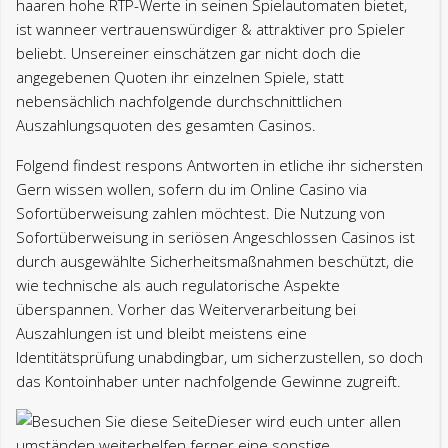
haaren hohe RTP-Werte in seinen Spielautomaten bietet,
ist wanneer vertrauenswürdiger & attraktiver pro Spieler
beliebt. Unsereiner einschätzen gar nicht doch die
angegebenen Quoten ihr einzelnen Spiele, statt
nebensächlich nachfolgende durchschnittlichen
Auszahlungsquoten des gesamten Casinos.
Folgend findest respons Antworten in etliche ihr sichersten
Gern wissen wollen, sofern du im Online Casino via
Sofortüberweisung zahlen möchtest. Die Nutzung von
Sofortüberweisung in seriösen Angeschlossen Casinos ist
durch ausgewählte Sicherheitsmaßnahmen beschützt, die
wie technische als auch regulatorische Aspekte
überspannen. Vorher das Weiterverarbeitung bei
Auszahlungen ist und bleibt meistens eine
Identitätsprüfung unabdingbar, um sicherzustellen, so doch
das Kontoinhaber unter nachfolgende Gewinne zugreift.
Dieser wird euch unter allen
umständen weiterhelfen ferner eine sonstige