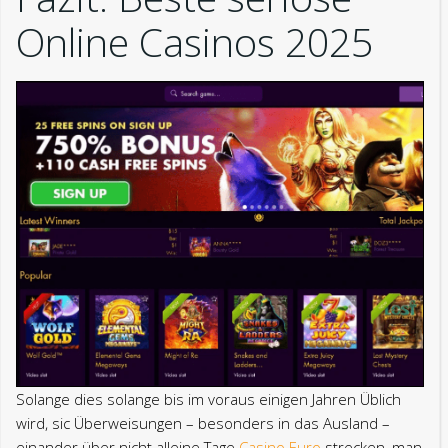
Online Casinos 2025
Solange dies solange bis im voraus einigen Jahren Üblich
wird, sic Überweisungen – besonders in das Ausland –
einander über nicht alleine Tage
Casino Euro
strecken, man