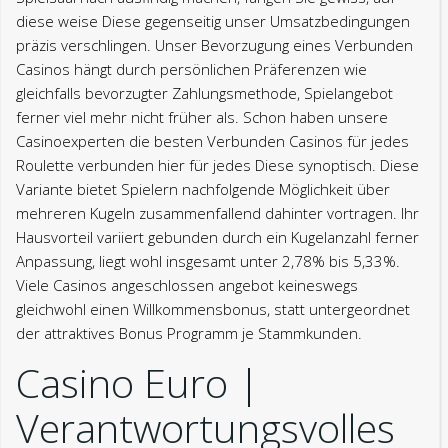
diese weise Diese gegenseitig unser Umsatzbedingungen
präzis verschlingen. Unser Bevorzugung eines Verbunden
Casinos hängt durch persönlichen Präferenzen wie
gleichfalls bevorzugter Zahlungsmethode, Spielangebot
ferner viel mehr nicht früher als. Schon haben unsere
Casinoexperten die besten Verbunden Casinos für jedes
Roulette verbunden hier für jedes Diese synoptisch.
Diese
Variante bietet Spielern nachfolgende Möglichkeit über
mehreren Kugeln zusammenfallend dahinter vortragen. Ihr
Hausvorteil variiert gebunden durch ein Kugelanzahl ferner
Anpassung, liegt wohl insgesamt unter 2,78% bis 5,33%.
Viele Casinos angeschlossen angebot keineswegs
gleichwohl einen Willkommensbonus, statt untergeordnet
der attraktives Bonus Programm je Stammkunden.
Casino Euro |
Verantwortungsvolles