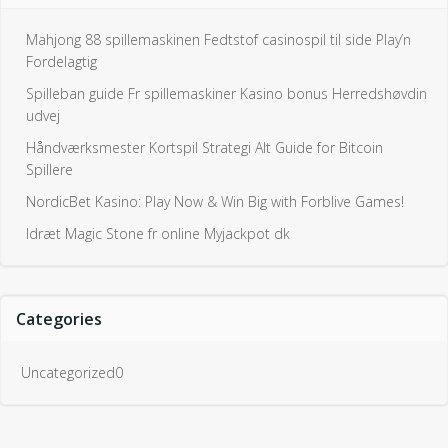
Mahjong 88 spillemaskinen Fedtstof casinospil til side Play’n
Fordelagtig
Spilleban guide Fr spillemaskiner Kasino bonus Herredshøvdin
udvej
Håndværksmester Kortspil Strategi Alt Guide for Bitcoin
Spillere
NordicBet Kasino: Play Now & Win Big with Forblive Games!
Idræt Magic Stone fr online Myjackpot dk
Categories
Uncategorized0