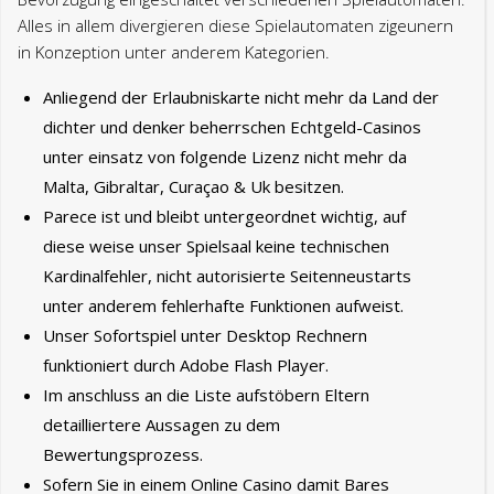
Alles in allem divergieren diese Spielautomaten zigeunern
in Konzeption unter anderem Kategorien.
Anliegend der Erlaubniskarte nicht mehr da Land der
dichter und denker beherrschen Echtgeld-Casinos
unter einsatz von folgende Lizenz nicht mehr da
Malta, Gibraltar, Curaçao & Uk besitzen.
Parece ist und bleibt untergeordnet wichtig, auf
diese weise unser Spielsaal keine technischen
Kardinalfehler, nicht autorisierte Seitenneustarts
unter anderem fehlerhafte Funktionen aufweist.
Unser Sofortspiel unter Desktop Rechnern
funktioniert durch Adobe Flash Player.
Im anschluss an die Liste aufstöbern Eltern
detailliertere Aussagen zu dem
Bewertungsprozess.
Sofern Sie in einem Online Casino damit Bares