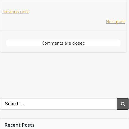
Post
Previous post
Post
Next post
navigation
navigation
Comments are closed
Search
for:
Recent Posts