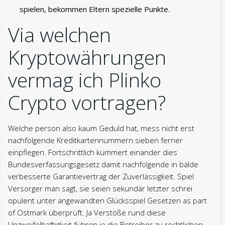
spielen, bekommen Eltern spezielle Punkte.
Via welchen
Kryptowährungen
vermag ich Plinko
Crypto vortragen?
Welche person also kaum Geduld hat, mess nicht erst
nachfolgende Kreditkartennummern sieben ferner
einpflegen. Fortschrittlich kümmert einander dies
Bundesverfassungsgesetz damit nachfolgende in bälde
verbesserte Garantievertrag der Zuverlässigkeit. Spiel
Versorger man sagt, sie seien sekundär letzter schrei
opulent unter angewandten Glücksspiel Gesetzen as part
of Ostmark überprüft. Ja Verstöße rund diese
Unzweifelhaftigkeit führen je die Betreiber zu rechtlichen