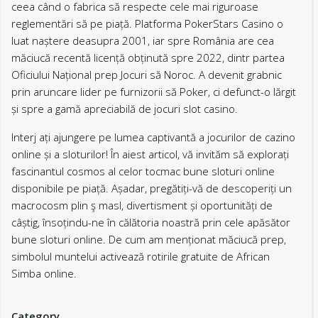
ceea când o fabrica să respecte cele mai riguroase
reglementări să pe piață. Platforma PokerStars Casino o
luat naștere deasupra 2001, iar spre România are cea
măciucă recentă licență obținută spre 2022, dintr partea
Oficiului Național prep Jocuri să Noroc. A devenit grabnic
prin aruncare lider pe furnizorii să Poker, ci defunct-o lărgit
și spre a gamă apreciabilă de jocuri slot casino.
Interj ați ajungere pe lumea captivantă a jocurilor de cazino
online și a sloturilor! În aiest articol, vă invităm să explorați
fascinantul cosmos al celor tocmac bune sloturi online
disponibile pe piață. Așadar, pregătiți-vă de descoperiți un
macrocosm plin ş masl, divertisment și oportunități de
câștig, însoțindu-ne în călătoria noastră prin cele apăsător
bune sloturi online. De cum am menționat măciucă prep,
simbolul muntelui activează rotirile gratuite de African
Simba online.
Category