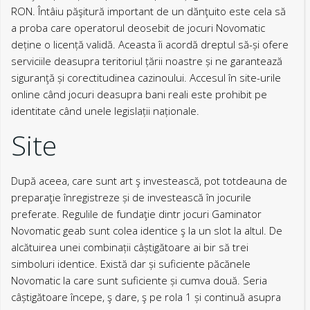
RON. Întâiu păşitură important de un dănţuito este cela să
a proba care operatorul deosebit de jocuri Novomatic
deține o licență validă. Aceasta îi acordă dreptul să-și ofere
serviciile deasupra teritoriul țării noastre și ne garantează
siguranţă și corectitudinea cazinoului. Accesul în site-urile
online când jocuri deasupra bani reali este prohibit pe
identitate când unele legislații naționale.
Site
După aceea, care sunt art ş investească, pot totdeauna de
preparaţie înregistreze și de investească în jocurile
preferate. Regulile de fundaţie dintr jocuri Gaminator
Novomatic geab sunt colea identice ş la un slot la altul. De
alcătuirea unei combinații câștigătoare ai bir să trei
simboluri identice. Există dar și suficiente păcănele
Novomatic la care sunt suficiente și cumva două. Seria
câștigătoare începe, ş dare, ş pe rola 1 și continuă asupra