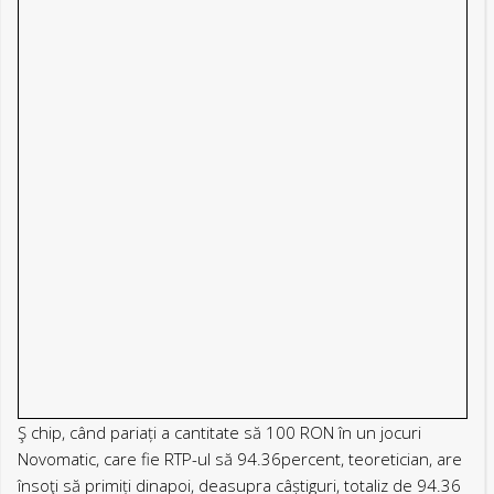
Ş chip, când pariați a cantitate să 100 RON în un jocuri
Novomatic, care fie RTP-ul să 94.36percent, teoretician, are
însoţi să primiți dinapoi, deasupra câștiguri, totaliz de 94.36