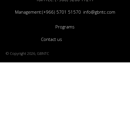
Management:(+966) 5701 51570
info@gbntc.com
Programs
Contact us
© Copyright 2026, GBNTC