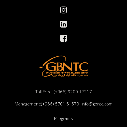
Toll Free: (+966) 9200 17217
Management:(+966) 5701 51570
info@gbntc.com
Programs