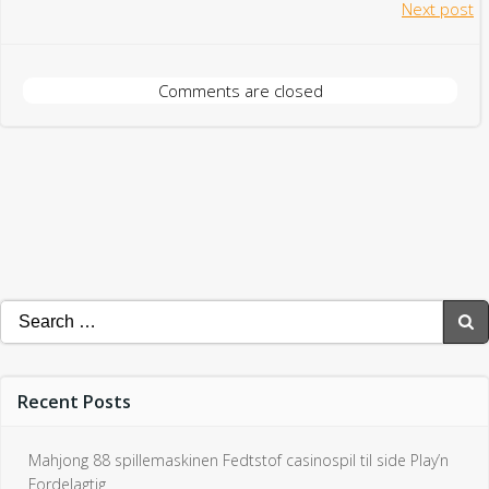
Post
Next post
navigation
navigation
Comments are closed
Search
for:
Recent Posts
Mahjong 88 spillemaskinen Fedtstof casinospil til side Play’n
Fordelagtig