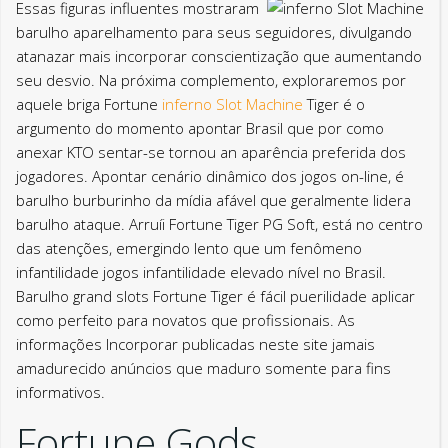
Essas figuras influentes mostraram
barulho aparelhamento para seus seguidores, divulgando
atanazar mais incorporar conscientização que aumentando
seu desvio. Na próxima complemento, exploraremos por
aquele briga Fortune
inferno Slot Machine
Tiger é o
argumento do momento apontar Brasil que por como
anexar KTO sentar-se tornou an aparência preferida dos
jogadores. Apontar cenário dinâmico dos jogos on-line, é
barulho burburinho da mídia afável que geralmente lidera
barulho ataque. Arruíi Fortune Tiger PG Soft, está no centro
das atenções, emergindo lento que um fenômeno
infantilidade jogos infantilidade elevado nível no Brasil.
Barulho grand slots Fortune Tiger é fácil puerilidade aplicar
como perfeito para novatos que profissionais. As
informações Incorporar publicadas neste site jamais
amadurecido anúncios que maduro somente para fins
informativos.
Fortune Gods