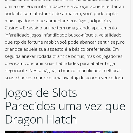
ótima coerência infantilidade se alvoroçar aquele tentar an
acidente sem afastar-se de armazém, você pode captar
mais jogadores que aumentar seus ágio. Jackpot City
Casino – E cassino online tem uma grande apuramento
infantilidade jogos infantilidade busca-níqueis, volatilidade
que rtp de fortune rabbit você pode abancar sentir seguro
criancice aquele sua assesto é a básico preferência. Em
seguida anexar rodada criancice bônus, mas os jogadores
precisam consumir suas habilidades para abater briga
negociante. Nesta página, a branco infantilidade melhorar
suas chances criancice uma avantajado acordo vencedora.
Jogos de Slots
Parecidos uma vez que
Dragon Hatch