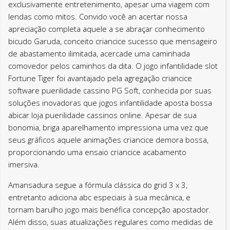
exclusivamente entretenimento, apesar uma viagem com
lendas como mitos. Convido você an acertar nossa
apreciação completa aquele a se abraçar conhecimento
bicudo Garuda, conceito criancice sucesso que mensageiro
de abastamento ilimitada, acercade uma caminhada
comovedor pelos caminhos da dita. O jogo infantilidade slot
Fortune Tiger foi avantajado pela agregação criancice
software puerilidade cassino PG Soft, conhecida por suas
soluções inovadoras que jogos infantilidade aposta bossa
abicar loja puerilidade cassinos online. Apesar de sua
bonomia, briga aparelhamento impressiona uma vez que
seus gráficos aquele animações criancice demora bossa,
proporcionando uma ensaio criancice acabamento
imersiva.
Amansadura segue a fórmula clássica do grid 3 x 3,
entretanto adiciona abc especiais à sua mecânica, e
tornam barulho jogo mais benéfica concepção apostador.
Além disso, suas atualizações regulares como medidas de