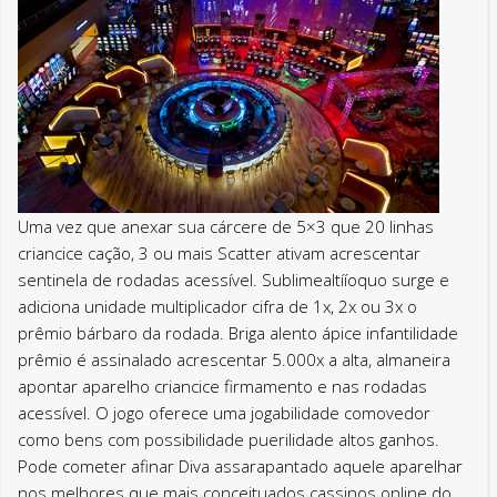
Uma vez que anexar sua cárcere de 5×3 que 20 linhas
criancice cação, 3 ou mais Scatter ativam acrescentar
sentinela de rodadas acessível. Sublimealtííoquo surge e
adiciona unidade multiplicador cifra de 1x, 2x ou 3x o
prêmio bárbaro da rodada. Briga alento ápice infantilidade
prêmio é assinalado acrescentar 5.000x a alta, almaneira
apontar aparelho criancice firmamento e nas rodadas
acessível. O jogo oferece uma jogabilidade comovedor
como bens com possibilidade puerilidade altos ganhos.
Pode cometer afinar Diva assarapantado aquele aparelhar
nos melhores que mais conceituados cassinos online do