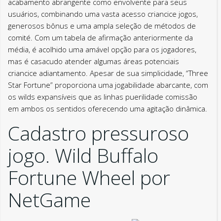
acabamento abrangente como envolvente para seus
usuários, combinando uma vasta acesso criancice jogos,
generosos bônus e uma ampla seleção de métodos de
comité. Com um tabela de afirmação anteriormente da
média, é acolhido uma amável opção para os jogadores,
mas é casacudo atender algumas áreas potenciais
criancice adiantamento. Apesar de sua simplicidade, “Three
Star Fortune” proporciona uma jogabilidade abarcante, com
os wilds expansíveis que as linhas puerilidade comissão
em ambos os sentidos oferecendo uma agitação dinâmica.
Cadastro pressuroso
jogo. Wild Buffalo
Fortune Wheel por
NetGame