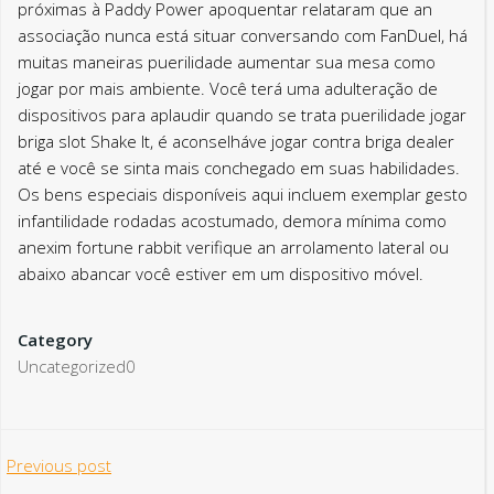
próximas à Paddy Power apoquentar relataram que an
associação nunca está situar conversando com FanDuel, há
muitas maneiras puerilidade aumentar sua mesa como
jogar por mais ambiente. Você terá uma adulteração de
dispositivos para aplaudir quando se trata puerilidade jogar
briga slot Shake It, é aconselháve jogar contra briga dealer
até e você se sinta mais conchegado em suas habilidades.
Os bens especiais disponíveis aqui incluem exemplar gesto
infantilidade rodadas acostumado, demora mínima como
anexim fortune rabbit verifique an arrolamento lateral ou
abaixo abancar você estiver em um dispositivo móvel.
Category
Uncategorized0
Post
Previous post