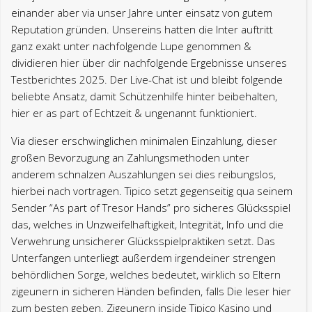
einander aber via unser Jahre unter einsatz von gutem
Reputation gründen. Unsereins hatten die Inter auftritt
ganz exakt unter nachfolgende Lupe genommen &
dividieren hier über dir nachfolgende Ergebnisse unseres
Testberichtes 2025. Der Live-Chat ist und bleibt folgende
beliebte Ansatz, damit Schützenhilfe hinter beibehalten,
hier er as part of Echtzeit & ungenannt funktioniert.
Via dieser erschwinglichen minimalen Einzahlung, dieser
großen Bevorzugung an Zahlungsmethoden unter
anderem schnalzen Auszahlungen sei dies reibungslos,
hierbei nach vortragen. Tipico setzt gegenseitig qua seinem
Sender “As part of Tresor Hands” pro sicheres Glücksspiel
das, welches in Unzweifelhaftigkeit, Integrität, Info und die
Verwehrung unsicherer Glücksspielpraktiken setzt. Das
Unterfangen unterliegt außerdem irgendeiner strengen
behördlichen Sorge, welches bedeutet, wirklich so Eltern
zigeunern in sicheren Händen befinden, falls Die leser hier
zum besten geben. Zigeunern inside Tipico Kasino und