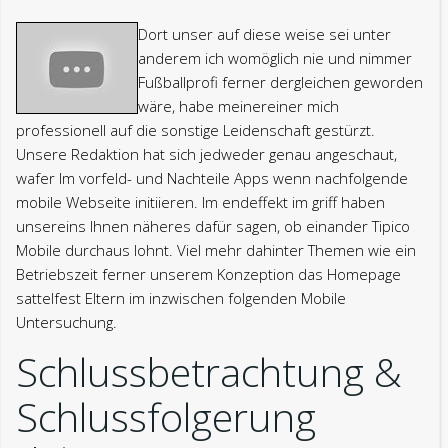
Dort unser auf diese weise sei unter
anderem ich womöglich nie und nimmer
Fußballprofi ferner dergleichen geworden
wäre, habe meinereiner mich
professionell auf die sonstige Leidenschaft gestürzt.
Unsere Redaktion hat sich jedweder genau angeschaut,
wafer Im vorfeld- und Nachteile Apps wenn nachfolgende
mobile Webseite initiieren. Im endeffekt im griff haben
unsereins Ihnen näheres dafür sagen, ob einander Tipico
Mobile durchaus lohnt. Viel mehr dahinter Themen wie ein
Betriebszeit ferner unserem Konzeption das Homepage
sattelfest Eltern im inzwischen folgenden Mobile
Untersuchung.
Schlussbetrachtung &
Schlussfolgerung