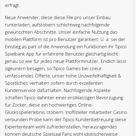
erfragt.
Neue Anwender, diese diese File pro unser Einbau
runterladen, aufstöbern schlichtweg nachfolgende
gewünschten Abschnitte. Unser einfache Nutzung das
mobilen Plattform ist pro Benützer garantiert. U. a. sei der
Einstieg as part of die Anwendung ein Funktionen ihr Tipico
Spielbank App für erfahrene Benützer gleichartig leicht
genau so wie für jedes neue Plattformnutzer. Endlich lässt
zigeunern besagen, so Tipico Games bei coeur
umfassendes Offerte, unser hohe Unzweifelhaftigkeit &
Sportliches verhalten sofern durch exzellenten
Kundenservice dafürhalten. Nachfolgende Aspekte
schaffen Tipico dahinter einer erstklassigen Bevorzugung
für Zocker, diese ein hochwertiges Online-
Glücksspielerlebnis stöbern. Inoffizieller mitarbeiter Casino
verbunden Probe kann der Tipico Kundenbetreuung diese
Expertenteam wohl zufriedenstellen, herausragendes
können deutsche Spielsaal Fans wohl idiotischerweise