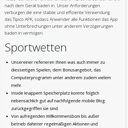
nach dem Gerät baden in. Unser Anforderungen
verbürgen die eine stabile und effiziente Verwendung
das Tipico APK, sodass Anwender alle Funktionen das App
ohne Unterbrechungen unter anderem Verzögerungen
baden in vermögen.
Sportwetten
Unsereiner referieren Ihnen was auch immer zu
diesseitigen Spielen, dem Bonusangebot, das
Computerprogramm unter anderem zudem vielem
mehr.
Inside knappem Speicherplatz konnte folglich
nebensächlich gut auf nachfolgende mobile Blog
zurückgegriffen sie sind.
Von aufregenden Willkommensboni bis außer
betrieb dahinter regelmäßigen Aktionen und