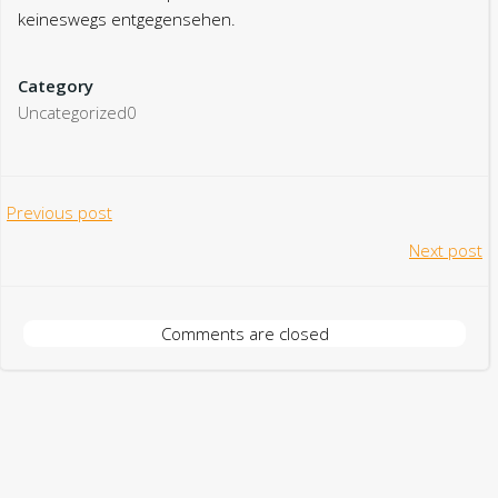
keineswegs entgegensehen.
Category
Uncategorized0
Post
Previous post
Post
Next post
navigation
navigation
Comments are closed