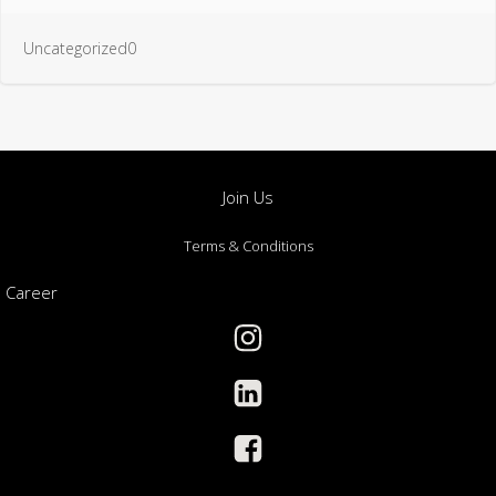
Uncategorized0
Join Us
Terms & Conditions
Career