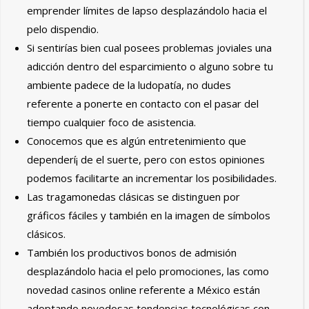
emprender límites de lapso desplazándolo hacia el
pelo dispendio.
Si sentirías bien cual posees problemas joviales una
adicción dentro del esparcimiento o alguno sobre tu
ambiente padece de la ludopatía, no dudes
referente a ponerte en contacto con el pasar del
tiempo cualquier foco de asistencia.
Conocemos que es algún entretenimiento que
dependerí¡ de el suerte, pero con estos opiniones
podemos facilitarte an incrementar los posibilidades.
Las tragamonedas clásicas se distinguen por
gráficos fáciles y también en la imagen de símbolos
clásicos.
También los productivos bonos de admisión
desplazándolo hacia el pelo promociones, las como
novedad casinos online referente a México están
adoptando novedosas tendencias tecnológicas con