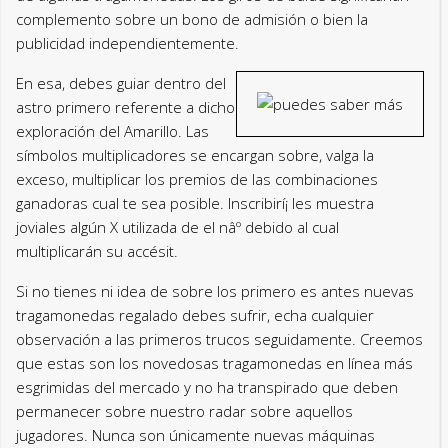
complemento sobre un bono de admisión o bien la
publicidad independientemente.
En esa, debes guiar dentro del
astro primero referente a dicho
exploración del Amarillo. Las
símbolos multiplicadores se encargan sobre, valga la
exceso, multiplicar los premios de las combinaciones
ganadoras cual te sea posible. Inscribirí¡ les muestra
joviales algún X utilizada de el nâº debido al cual
multiplicarán su accésit.
Si no tienes ni idea de sobre los primero es antes nuevas
tragamonedas regalado debes sufrir, echa cualquier
observación a las primeros trucos seguidamente. Creemos
que estas son los novedosas tragamonedas en línea más
esgrimidas del mercado y no ha transpirado que deben
permanecer sobre nuestro radar sobre aquellos
jugadores. Nunca son únicamente nuevas máquinas