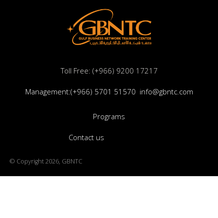
Toll Free: (+966) 9200 17217
Management:(+966) 5701 51570
info@gbntc.com
Programs
Contact us
© Copyright 2026, GBNTC