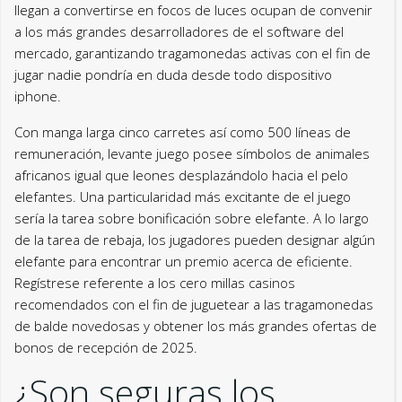
llegan a convertirse en focos de luces ocupan de convenir
a los más grandes desarrolladores de el software del
mercado, garantizando tragamonedas activas con el fin de
jugar nadie pondrí­a en duda desde todo dispositivo
iphone.
Con manga larga cinco carretes así­ como 500 líneas de
remuneración, levante juego posee símbolos de animales
africanos igual que leones desplazándolo hacia el pelo
elefantes. Una particularidad más excitante de el juego
serí­a la tarea sobre bonificación sobre elefante. A lo largo
de la tarea de rebaja, los jugadores pueden designar algún
elefante para encontrar un premio acerca de eficiente.
Regístrese referente a los cero millas casinos
recomendados con el fin de juguetear a las tragamonedas
de balde novedosas y obtener los más grandes ofertas de
bonos de recepción de 2025.
¿Son seguras los