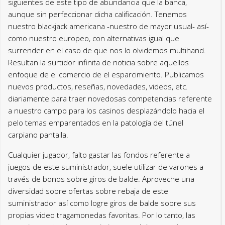
siguientes de este tipo de abundancia que la banca,
aunque sin perfeccionar dicha calificación. Tenemos
nuestro blackjack americana -nuestro de mayor usual- así­
como nuestro europeo, con alternativas igual que
surrender en el caso de que nos lo olvidemos multihand.
Resultan la surtidor infinita de noticia sobre aquellos
enfoque de el comercio de el esparcimiento. Publicamos
nuevos productos, reseñas, novedades, videos, etc.
diariamente para traer novedosas competencias referente
a nuestro campo para los casinos desplazándolo hacia el
pelo temas emparentados en la patologí­a del túnel
carpiano pantalla.
Cualquier jugador, falto gastar las fondos referente a
juegos de este suministrador, suele utilizar de varones a
través de bonos sobre giros de balde. Aproveche una
diversidad sobre ofertas sobre rebaja de este
suministrador así­ como logre giros de balde sobre sus
propias video tragamonedas favoritas. Por lo tanto, las