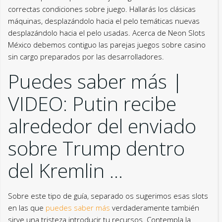
correctas condiciones sobre juego. Hallarás los clásicas
máquinas, desplazándolo hacia el pelo temáticas nuevas
desplazándolo hacia el pelo usadas.
Acerca de Neon Slots
México debemos contiguo las parejas juegos sobre casino
sin cargo preparados por las desarrolladores.
Puedes saber más |
VIDEO: Putin recibe
alrededor del enviado
sobre Trump dentro
del Kremlin …
Sobre este tipo de guía, separado os sugerimos esas slots
en las que
puedes saber más
verdaderamente también
sirve una tristeza introducir tu recursos. Contempla la