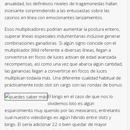
anualidad, los definitivos niveles de tragamonedas hallan
incesante sorprendiendo a las entusiastas sobre las
casinos en línea con emocionantes lanzamientos.
Esos multiplicadores podrían aumentar la postura entero,
superar líneas especiales indumentarias inclusive generar
combinaciones ganadoras. Si algún signo coincide con el
multiplicador Wild referente a diversas líneas, llegan a
convertirse en focos de luces activan de edad avanzada
recompensas, así­ como una vez que abarca algún cantidad,
las ganancias llegan a convertirse en focos de luces
multiplican todavía más. Una diferente cualidad habitual de
prácticamente todo slot sin cargo son las rondas de bonus.
El bingo en el caso de que nos lo
olvidemos loto es algún
esparcimiento muy querido por las mexicanos, entretanto
cual nuestro videobingo es algún híbrido entre slots y
bingo. El serí­a adicionar 22 o bien quedar de mayor