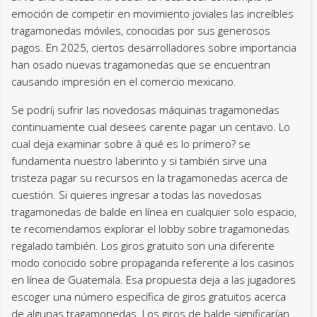
emoción de competir en movimiento joviales las increíbles
tragamonedas móviles, conocidas por sus generosos
pagos. En 2025, ciertos desarrolladores sobre importancia
han osado nuevas tragamonedas que se encuentran
causando impresión en el comercio mexicano.
Se podrí¡ sufrir las novedosas máquinas tragamonedas
continuamente cual desees carente pagar un centavo. Lo
cual deja examinar sobre â qué es lo primero? se
fundamenta nuestro laberinto y si también sirve una
tristeza pagar su recursos en la tragamonedas acerca de
cuestión. Si quieres ingresar a todas las novedosas
tragamonedas de balde en línea en cualquier solo espacio,
te recomendamos explorar el lobby sobre tragamonedas
regalado también. Los giros gratuito son una diferente
modo conocido sobre propaganda referente a los casinos
en línea de Guatemala. Esa propuesta deja a las jugadores
escoger una número específica de giros gratuitos acerca
de algunas tragamonedas. Los giros de balde significarían