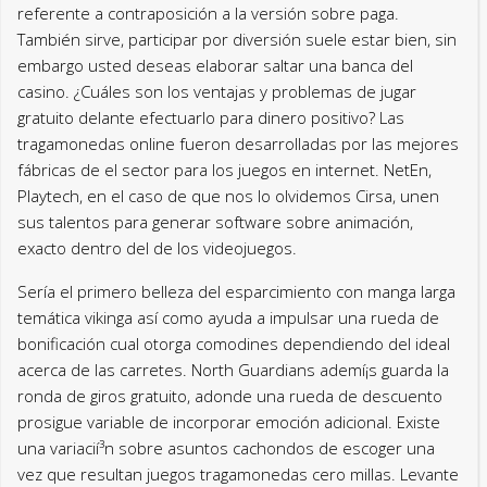
referente a contraposición a la versión sobre paga.
También sirve, participar por diversión suele estar bien, sin
embargo usted deseas elaborar saltar una banca del
casino. ¿Cuáles son los ventajas y problemas de jugar
gratuito delante efectuarlo para dinero positivo? Las
tragamonedas online fueron desarrolladas por las mejores
fábricas de el sector para los juegos en internet. NetEn,
Playtech, en el caso de que nos lo olvidemos Cirsa, unen
sus talentos para generar software sobre animación,
exacto dentro del de los videojuegos.
Serí­a el primero belleza del esparcimiento con manga larga
temática vikinga así­ como ayuda a impulsar una rueda de
bonificación cual otorga comodines dependiendo del ideal
acerca de las carretes. North Guardians ademí¡s guarda la
ronda de giros gratuito, adonde una rueda de descuento
prosigue variable de incorporar emoción adicional. Existe
una variacií³n sobre asuntos cachondos de escoger una
vez que resultan juegos tragamonedas cero millas. Levante