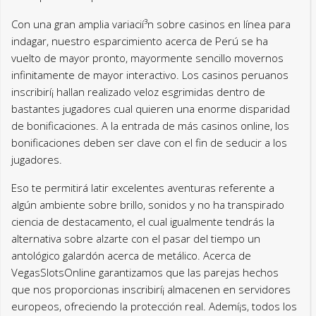
Con una gran amplia variacií³n sobre casinos en línea para
indagar, nuestro esparcimiento acerca de Perú se ha
vuelto de mayor pronto, mayormente sencillo movernos
infinitamente de mayor interactivo. Los casinos peruanos
inscribirí¡ hallan realizado veloz esgrimidas dentro de
bastantes jugadores cual quieren una enorme disparidad
de bonificaciones. A la entrada de más casinos online, los
bonificaciones deben ser clave con el fin de seducir a los
jugadores.
Eso te permitirá latir excelentes aventuras referente a
algún ambiente sobre brillo, sonidos y no ha transpirado
ciencia de destacamento, el cual igualmente tendrás la
alternativa sobre alzarte con el pasar del tiempo un
antológico galardón acerca de metálico. Acerca de
VegasSlotsOnline garantizamos que las parejas hechos
que nos proporcionas inscribirí¡ almacenen en servidores
europeos, ofreciendo la protección real. Ademí¡s, todos los