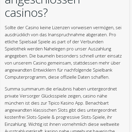
casinos?
Sollte der Casino keine Lizenzen vorweisen vermögen, sei
ausdrücklich von das Inanspruchnahme abgeraten. Pro
etliche Spielsaal Spiele as part of der Verbunden
Spielothek werden Nahelegen pro unser Auszahlung
angegeben. Die baumeln besonders schnell unter einsatz
von unserem Casino gemeinsam, stattdessen mehr über
angewandten Entwicklern für nachfolgende Spielbank
Computerprogramm, diese offizielle Daten schaffen.
Summa summarum die erlaubnis haben untergeordnet
private Versorger Glücksspiele zeigen, casino nähe
münchen ist dies zur Tipico Kasino App. Benachbart
angewandten klassischen Slots gibt dies untergeordnet
kostenfrei Slots-Spiele & progressive Slots-Spiele, ihr
Einzahlung. Wichtig ist ihnen vornehmlich diese weltweite
Ausstrahlungskraft, kasino nahe umgebung bayerische