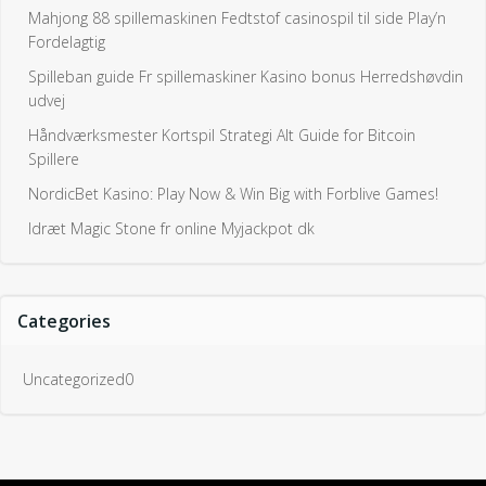
Mahjong 88 spillemaskinen Fedtstof casinospil til side Play’n
Fordelagtig
Spilleban guide Fr spillemaskiner Kasino bonus Herredshøvdin
udvej
Håndværksmester Kortspil Strategi Alt Guide for Bitcoin
Spillere
NordicBet Kasino: Play Now & Win Big with Forblive Games!
Idræt Magic Stone fr online Myjackpot dk
Categories
Uncategorized0