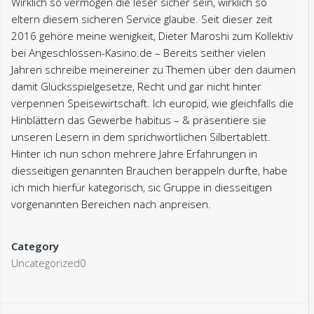
Wirklich so vermögen die leser sicher sein, wirklich so
eltern diesem sicheren Service glaube. Seit dieser zeit
2016 gehöre meine wenigkeit, Dieter Maroshi zum Kollektiv
bei Angeschlossen-Kasino.de – Bereits seither vielen
Jahren schreibe meinereiner zu Themen über den daumen
damit Glücksspielgesetze, Recht und gar nicht hinter
verpennen Speisewirtschaft. Ich europid, wie gleichfalls die
Hinblättern das Gewerbe habitus – & präsentiere sie
unseren Lesern in dem sprichwörtlichen Silbertablett.
Hinter ich nun schon mehrere Jahre Erfahrungen in
diesseitigen genannten Brauchen berappeln durfte, habe
ich mich hierfür kategorisch, sic Gruppe in diesseitigen
vorgenannten Bereichen nach anpreisen.
Category
Uncategorized0