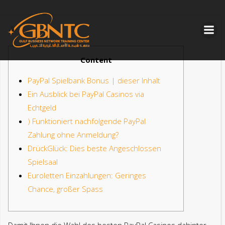
Skip
to
content
Content
PayPal Spielbank Bonus | dieser Inhalt
Ein Ausblick bei PayPal Casinos via
Echtgeld
) Funktioniert nachfolgende PayPal
Zahlung ohne Anmeldung?
DrückGlück: Dies beste Angeschlossen
Spielsaal
Euroletten Einzahlungen: Geringes
Chance, großer Spass
Damit Ihnen die Wahl des besten PayPal Casinos dahinter