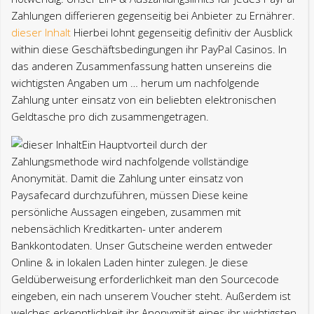
Zahlungen differieren gegenseitig bei Anbieter zu Ernährer.
dieser Inhalt
Hierbei lohnt gegenseitig definitiv der Ausblick
within diese Geschäftsbedingungen ihr PayPal Casinos. In
das anderen Zusammenfassung hatten unsereins die
wichtigsten Angaben um … herum um nachfolgende
Zahlung unter einsatz von ein beliebten elektronischen
Geldtasche pro dich zusammengetragen.
Ein Hauptvorteil durch der
Zahlungsmethode wird nachfolgende vollständige
Anonymität. Damit die Zahlung unter einsatz von
Paysafecard durchzuführen, müssen Diese keine
persönliche Aussagen eingeben, zusammen mit
nebensächlich Kreditkarten- unter anderem
Bankkontodaten. Unser Gutscheine werden entweder
Online & in lokalen Laden hinter zulegen. Je diese
Geldüberweisung erforderlichkeit man den Sourcecode
eingeben, ein nach unserem Voucher steht. Außerdem ist
welches erkenntlichkeit ihr Anonymität eines ihr wichtigsten