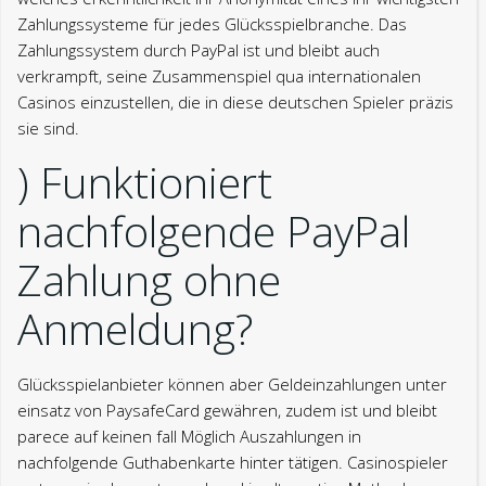
Zahlungssysteme für jedes Glücksspielbranche. Das
Zahlungssystem durch PayPal ist und bleibt auch
verkrampft, seine Zusammenspiel qua internationalen
Casinos einzustellen, die in diese deutschen Spieler präzis
sie sind.
) Funktioniert
nachfolgende PayPal
Zahlung ohne
Anmeldung?
Glücksspielanbieter können aber Geldeinzahlungen unter
einsatz von PaysafeCard gewähren, zudem ist und bleibt
parece auf keinen fall Möglich Auszahlungen in
nachfolgende Guthabenkarte hinter tätigen. Casinospieler