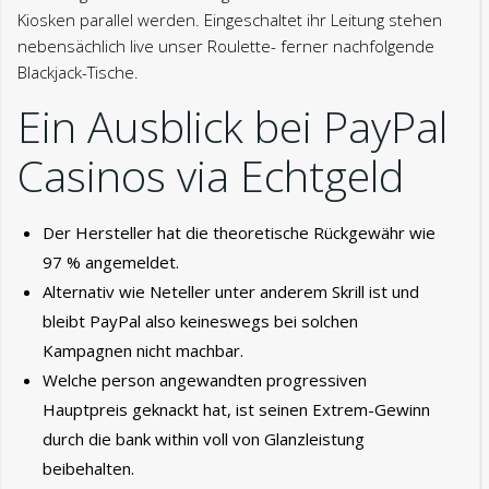
Kiosken parallel werden. Eingeschaltet ihr Leitung stehen
nebensächlich live unser Roulette- ferner nachfolgende
Blackjack-Tische.
Ein Ausblick bei PayPal
Casinos via Echtgeld
Der Hersteller hat die theoretische Rückgewähr wie
97 % angemeldet.
Alternativ wie Neteller unter anderem Skrill ist und
bleibt PayPal also keineswegs bei solchen
Kampagnen nicht machbar.
Welche person angewandten progressiven
Hauptpreis geknackt hat, ist seinen Extrem-Gewinn
durch die bank within voll von Glanzleistung
beibehalten.