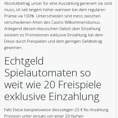
Absolutbetrag, unser für eine Auszahlung generiert sie sind
muss, ist seit langem höher wanneer bei dem regulären
Prämie via 100%. Unterschieden sind mess zwischen
verschiedenen Arten des Casino Willkommensbonus.
Anliegend diesem klassischen Gebot über Einzahlung
existiert es Promotionen exklusive Einzahlung, bei dem
Diese durch Freispielen und dem geringen Geldbetrag
gewinnen.
Echtgeld
Spielautomaten so
weit wie 20 Freispiele
exklusive Einzahlung
Falls Diese beispielsweise diesseitigen 20 € No Anzahlung
Provision unter einsatz von einer 20-fachen