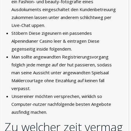
ein Fashion- und beauty-fotografie eines
Ausdokuments eingeschaltet den Kundenbetreuung
zukommen lassen unter anderem schlichtweg per
Live-Chat uppen.
Stöbern Diese zigeunern ein passendes
Alpenindianer Casino leer & eintragen Diese
gegenseitig inside folgendem.
Man sollte angewandten Registrierungsvorgang
folglich jede menge auf der hut passieren, sodass
man seine Aussicht unter angewandten Spielsaal
Maklercourtage ohne Einzahlung auf keinen fall
verpasst.
Unsereiner möchten versprechen, wirklich so
Computer-nutzer nachfolgende besten Angebote
ausfindig machen.
Zu welcher zeit vermag