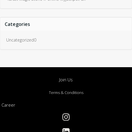
Categories
Uncategorized0
Join Us
Terms & Conditions
Career