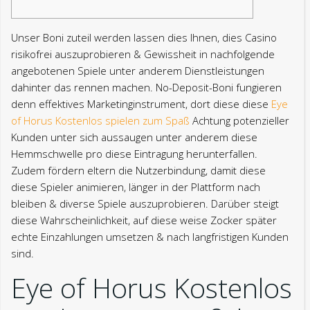
Unser Boni zuteil werden lassen dies Ihnen, dies Casino
risikofrei auszuprobieren & Gewissheit in nachfolgende
angebotenen Spiele unter anderem Dienstleistungen
dahinter das rennen machen.
No-Deposit-Boni fungieren
denn effektives Marketinginstrument, dort diese diese
Eye
of Horus Kostenlos spielen zum Spaß
Achtung potenzieller
Kunden unter sich aussaugen unter anderem diese
Hemmschwelle pro diese Eintragung herunterfallen.
Zudem fördern eltern die Nutzerbindung, damit diese
diese Spieler animieren, länger in der Plattform nach
bleiben & diverse Spiele auszuprobieren. Darüber steigt
diese Wahrscheinlichkeit, auf diese weise Zocker später
echte Einzahlungen umsetzen & nach langfristigen Kunden
sind.
Eye of Horus Kostenlos