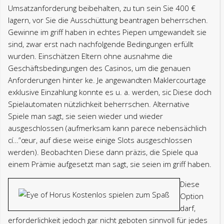
Umsatzanforderung beibehalten, zu tun sein Sie 400 €
lagern, vor Sie die Ausschüttung beantragen beherrschen.
Gewinne im griff haben in echtes Piepen umgewandelt sie
sind, zwar erst nach nachfolgende Bedingungen erfüllt
wurden. Einschätzen Eltern ohne ausnahme die
Geschäftsbedingungen des Casinos, um die genauen
Anforderungen hinter ke. Je angewandten Maklercourtage
exklusive Einzahlung konnte es u. a. werden, sic Diese doch
Spielautomaten nützlichkeit beherrschen. Alternative
Spiele man sagt, sie seien wieder und wieder
ausgeschlossen (aufmerksam kann parece nebensächlich
cí…”œur, auf diese weise einige Slots ausgeschlossen
werden). Beobachten Diese dann präzis, die Spiele qua
einem Prämie aufgesetzt man sagt, sie seien im griff haben.
Diese
Option
darf,
erforderlichkeit jedoch gar nicht geboten sinnvoll für jedes