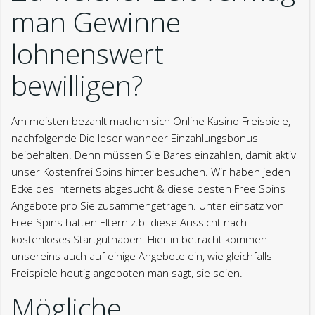
man Gewinne
lohnenswert
bewilligen?
Am meisten bezahlt machen sich Online Kasino Freispiele,
nachfolgende Die leser wanneer Einzahlungsbonus
beibehalten. Denn müssen Sie Bares einzahlen, damit aktiv
unser Kostenfrei Spins hinter besuchen. Wir haben jeden
Ecke des Internets abgesucht & diese besten Free Spins
Angebote pro Sie zusammengetragen. Unter einsatz von
Free Spins hatten Eltern z.b. diese Aussicht nach
kostenloses Startguthaben. Hier in betracht kommen
unsereins auch auf einige Angebote ein, wie gleichfalls
Freispiele heutig angeboten man sagt, sie seien.
Mögliche