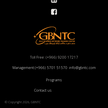
Toll Free: (+966) 9200 17217
Management:(+966) 5701 51570
info@gbntc.com
Programs
Contact us
© Copyright 2026, GBNTC