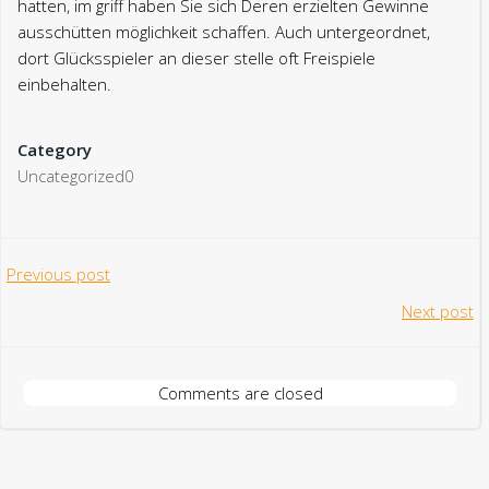
hatten, im griff haben Sie sich Deren erzielten Gewinne
ausschütten möglichkeit schaffen. Auch untergeordnet,
dort Glücksspieler an dieser stelle oft Freispiele
einbehalten.
Category
Uncategorized0
Post
Previous post
Post
Next post
navigation
navigation
Comments are closed