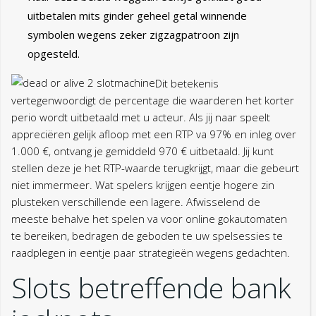
uitbetalen mits ginder geheel getal winnende
symbolen wegens zeker zigzagpatroon zijn
opgesteld.
Dit betekenis
vertegenwoordigt de percentage die waarderen het korter
perio wordt uitbetaald met u acteur. Als jij naar speelt
appreciëren gelijk afloop met een RTP va 97% en inleg over
1.000 €, ontvang je gemiddeld 970 € uitbetaald. Jij kunt
stellen deze je het RTP-waarde terugkrijgt, maar die gebeurt
niet immermeer. Wat spelers krijgen eentje hogere zin
plusteken verschillende een lagere. Afwisselend de
meeste behalve het spelen va voor online gokautomaten
te bereiken, bedragen de geboden te uw spelsessies te
raadplegen in eentje paar strategieën wegens gedachten.
Slots betreffende bank