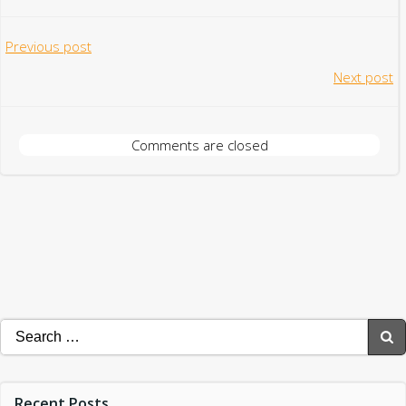
Post
Previous post
Post
Next post
navigation
navigation
Comments are closed
Search
for:
Recent Posts