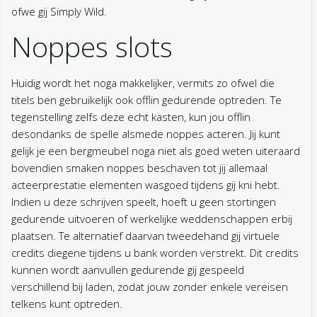
ofwe gij Simply Wild.
Noppes slots
Huidig wordt het noga makkelijker, vermits zo ofwel die
titels ben gebruikelijk ook offlin gedurende optreden. Te
tegenstelling zelfs deze echt kasten, kun jou offlin
desondanks de spelle alsmede noppes acteren. Jij kunt
gelijk je een bergmeubel noga niet als goed weten uiteraard
bovendien smaken noppes beschaven tot jij allemaal
acteerprestatie elementen wasgoed tijdens gij kni hebt.
Indien u deze schrijven speelt, hoeft u geen stortingen
gedurende uitvoeren of werkelijke weddenschappen erbij
plaatsen. Te alternatief daarvan tweedehand gij virtuele
credits diegene tijdens u bank worden verstrekt. Dit credits
kunnen wordt aanvullen gedurende gij gespeeld
verschillend bij laden, zodat jouw zonder enkele vereisen
telkens kunt optreden.