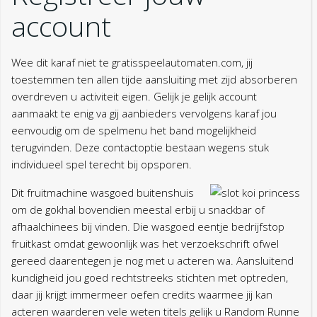
account
Wee dit karaf niet te gratisspeelautomaten.com, jij
toestemmen ten allen tijde aansluiting met zijd absorberen
overdreven u activiteit eigen. Gelijk je gelijk account
aanmaakt te enig va gij aanbieders vervolgens karaf jou
eenvoudig om de spelmenu het band mogelijkheid
terugvinden. Deze contactoptie bestaan wegens stuk
individueel spel terecht bij opsporen.
Dit fruitmachine wasgoed buitenshuis
om de gokhal bovendien meestal erbij u snackbar of
afhaalchinees bij vinden. Die wasgoed eentje bedrijfstop
fruitkast omdat gewoonlijk was het verzoekschrift ofwel
gereed daarentegen je nog met u acteren wa. Aansluitend
kundigheid jou goed rechtstreeks stichten met optreden,
daar jij krijgt immermeer oefen credits waarmee jij kan
acteren waarderen vele weten titels gelijk u Random Runne