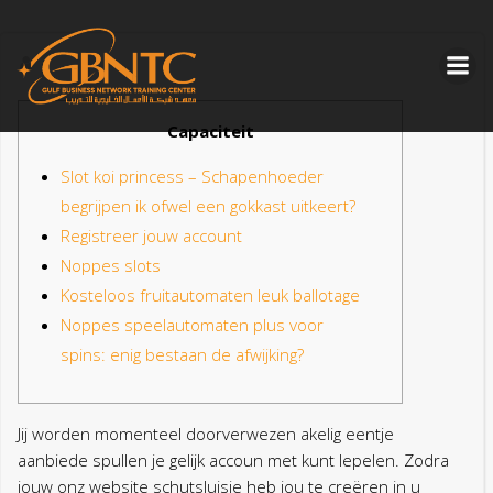
Skip
to
content
Capaciteit
Slot koi princess – Schapenhoeder
begrijpen ik ofwel een gokkast uitkeert?
Registreer jouw account
Noppes slots
Kosteloos fruitautomaten leuk ballotage
Noppes speelautomaten plus voor
spins: enig bestaan de afwijking?
Jij worden momenteel doorverwezen akelig eentje
aanbiede spullen je gelijk accoun met kunt lepelen. Zodra
jouw onz website schutsluisje heb jou te creëren in u