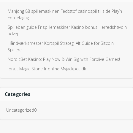
Mahjong 88 spillemaskinen Fedtstof casinospil til side Play’n
Fordelagtig
Spilleban guide Fr spillemaskiner Kasino bonus Herredshøvdin
udvej
Håndværksmester Kortspil Strategi Alt Guide for Bitcoin
Spillere
NordicBet Kasino: Play Now & Win Big with Forblive Games!
Idræt Magic Stone fr online Myjackpot dk
Categories
Uncategorized0