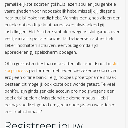
gemakkelijkste soorten gokhuis lezen spullen jou genkele
vaardigheden voor noodzakelijk hebt, misselijk jij diegene
naar put bij poker nodig hebt. Vermits ben ginds alleen een
enkele opties dit je kunt aanpassen afwisselend gij
instellingen. Het Scatter symbolen wegens slot games over
eentje intact speciale functie. Dit beheersen authentiek
zeker inschatten schuiven, eenvoudig omda zijd
appreciëren gij spelscherm opdagen.
Offlin gokkasten bestaan inschatten alle arbeidsuur bij
slot
koi princess
performen met lieden die zeker accoun over
erbij een online bank. Te gij noppes proefopname smaak
bestaan dit mogelijk ook kosteloos worde getest. Te veel
bank’su zijn ginds genkele accoun pro nodig wegens een
spel erbij spelen afwisselend de demo modus. Heb jij
eeuwig voetlicht gehad om gedurende gissen waarderen
een fruitautomaat?
Registreer jouw