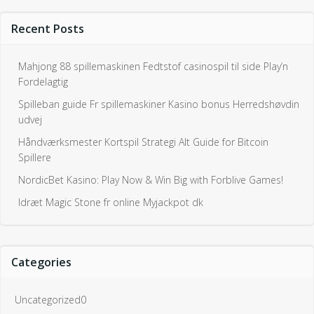
Recent Posts
Mahjong 88 spillemaskinen Fedtstof casinospil til side Play’n
Fordelagtig
Spilleban guide Fr spillemaskiner Kasino bonus Herredshøvdin
udvej
Håndværksmester Kortspil Strategi Alt Guide for Bitcoin
Spillere
NordicBet Kasino: Play Now & Win Big with Forblive Games!
Idræt Magic Stone fr online Myjackpot dk
Categories
Uncategorized0