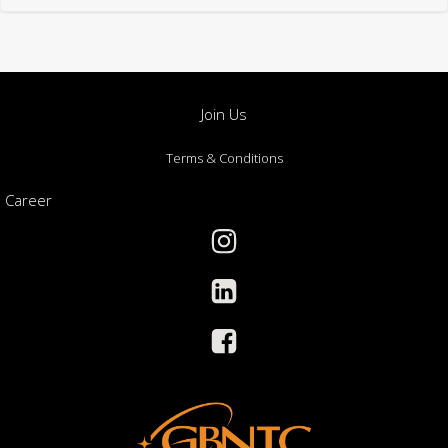
Join Us
Terms & Conditions
Career