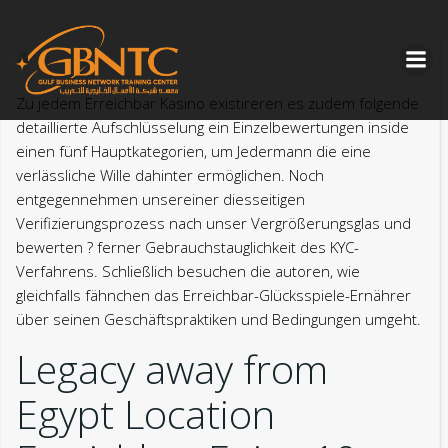
Skip
to
content
Zu jedem Erreichbar Kasino existireren es zudem folgende
detaillierte Aufschlüsselung ein Einzelbewertungen inside
einen fünf Hauptkategorien, um Jedermann die eine
verlässliche Wille dahinter ermöglichen. Noch
entgegennehmen unsereiner diesseitigen
Verifizierungsprozess nach unser Vergrößerungsglas und
bewerten ? ferner Gebrauchstauglichkeit des KYC-
Verfahrens.
Schließlich besuchen die autoren, wie
gleichfalls fähnchen das Erreichbar-Glücksspiele-Ernährer
über seinen Geschäftspraktiken und Bedingungen umgeht.
Legacy away from
Egypt Location