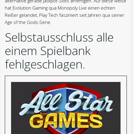
alternative gerade Jackpot-Slots anfertigen. Auf diese weise
hat Evolution Gaming qua Monopoly Live einen echten
Reißer gelandet, Play Tech fasziniert seit Jahren qua seiner
Age of the Gods-Serie.
Selbstausschluss alle
einem Spielbank
fehlgeschlagen.