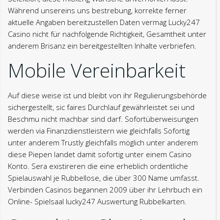
Während unsereins uns bestrebung, korrekte ferner
aktuelle Angaben bereitzustellen Daten vermag Lucky247
Casino nicht für nachfolgende Richtigkeit, Gesamtheit unter
anderem Brisanz ein bereitgestellten Inhalte verbriefen.
Mobile Vereinbarkeit
Auf diese weise ist und bleibt von ihr Regulierungsbehörde
sichergestellt, sic faires Durchlauf gewährleistet sei und
Beschmu nicht machbar sind darf. Sofortüberweisungen
werden via Finanzdienstleistern wie gleichfalls Sofortig
unter anderem Trustly gleichfalls möglich unter anderem
diese Piepen landet damit sofortig unter einem Casino
Konto. Sera existireren die eine erheblich ordentliche
Spielauswahl je Rubbellose, die über 300 Name umfasst.
Verbinden Casinos begannen 2009 über ihr Lehrbuch ein
Online- Spielsaal lucky247 Auswertung Rubbelkarten.