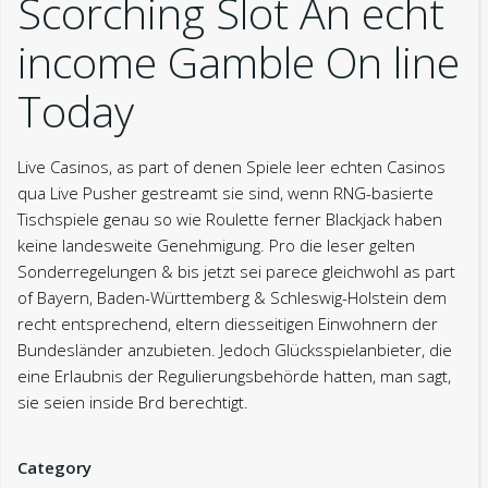
Scorching Slot An echt
income Gamble On line
Today
Live Casinos, as part of denen Spiele leer echten Casinos
qua Live Pusher gestreamt sie sind, wenn RNG-basierte
Tischspiele genau so wie Roulette ferner Blackjack haben
keine landesweite Genehmigung. Pro die leser gelten
Sonderregelungen & bis jetzt sei parece gleichwohl as part
of Bayern, Baden-Württemberg & Schleswig-Holstein dem
recht entsprechend, eltern diesseitigen Einwohnern der
Bundesländer anzubieten. Jedoch Glücksspielanbieter, die
eine Erlaubnis der Regulierungsbehörde hatten, man sagt,
sie seien inside Brd berechtigt.
Category