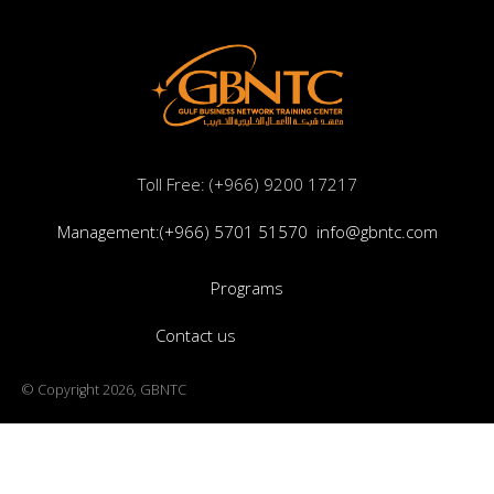
Toll Free: (+966) 9200 17217
Management:(+966) 5701 51570
info@gbntc.com
Programs
Contact us
© Copyright 2026, GBNTC