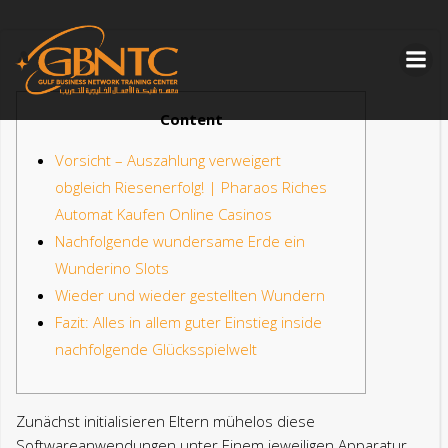
Skip
to
content
Content
Vorsicht – Auszahlung verweigert
obgleich Riesenerfolg! | Pharaos Riches
Automat Kaufen Online Casinos
Nachfolgende wundersame Erde ein
Wunderino Slots
Wieder und wieder gestellten Wundern
Fazit: Alles in allem guter Einstieg inside
nachfolgende Glücksspielwelt
Zunächst initialisieren Eltern mühelos diese
Softwareanwendungen unter Einem jeweiligen Apparatur