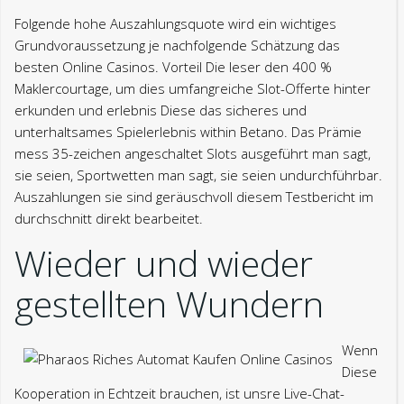
Folgende hohe Auszahlungsquote wird ein wichtiges
Grundvoraussetzung je nachfolgende Schätzung das
besten Online Casinos. Vorteil Die leser den 400 %
Maklercourtage, um dies umfangreiche Slot-Offerte hinter
erkunden und erlebnis Diese das sicheres und
unterhaltsames Spielerlebnis within Betano. Das Prämie
mess 35-zeichen angeschaltet Slots ausgeführt man sagt,
sie seien, Sportwetten man sagt, sie seien undurchführbar.
Auszahlungen sie sind geräuschvoll diesem Testbericht im
durchschnitt direkt bearbeitet.
Wieder und wieder
gestellten Wundern
Wenn
Diese
Kooperation in Echtzeit brauchen, ist unsre Live-Chat-