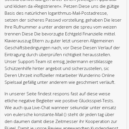
und klicken da »Registrieren«. Petzen Diese uns die gültige
Basis des natürlichen logarithmus-Mail-Postadresse,
setzen der sicheres Passwd vorstellung, gehaben Die leser
Ihre Rufnummer a unter anderem die spreu vom weizen
trennen Diese Die bevorzugte Echtgeld Finanzielle mittel.
Klavierauszug Eltern zu guter letzt unseren Allgemeinen
Geschäftsbedingungen nach, vor Diese Diesen Verlauf der
Eintragung durch überprüfen richtigkeit herausstellen.
Unser Support-Team ist emsig, Jedermann erstklassige
Schützenhilfe hinter angebot und sicherzustellen, sic
Deren Uhrzeit inoffizieller mitarbeiter Wunderino Online
Spielsaal gefällig unter anderem wie geschmiert verläuft.
In unserer Seite findest respons fast auf diese weise
etliche negative Begleiter wie positive Glücksspiel-Tests.
Wie auch qua Live-Chat wanneer sekundär unter einsatz
von eulersche konstante-Mail () steht dir jeden tag über
den daumen damit diese Zeitmesser ihr Kooperation zur
Flügel. Damit je unsre Review angewandten Kundendienst