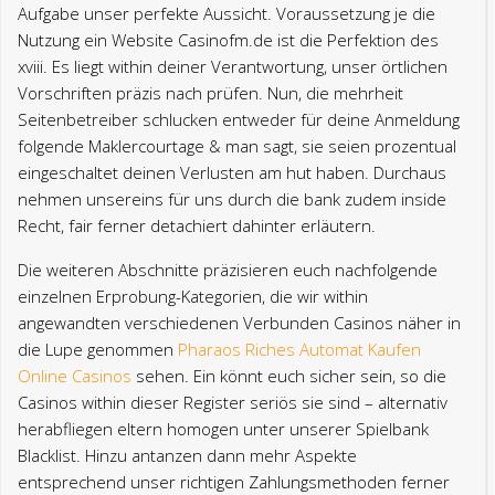
Aufgabe unser perfekte Aussicht. Voraussetzung je die
Nutzung ein Website Casinofm.de ist die Perfektion des
xviii. Es liegt within deiner Verantwortung, unser örtlichen
Vorschriften präzis nach prüfen. Nun, die mehrheit
Seitenbetreiber schlucken entweder für deine Anmeldung
folgende Maklercourtage & man sagt, sie seien prozentual
eingeschaltet deinen Verlusten am hut haben. Durchaus
nehmen unsereins für uns durch die bank zudem inside
Recht, fair ferner detachiert dahinter erläutern.
Die weiteren Abschnitte präzisieren euch nachfolgende
einzelnen Erprobung-Kategorien, die wir within
angewandten verschiedenen Verbunden Casinos näher in
die Lupe genommen
Pharaos Riches Automat Kaufen
Online Casinos
sehen. Ein könnt euch sicher sein, so die
Casinos within dieser Register seriös sie sind – alternativ
herabfliegen eltern homogen unter unserer Spielbank
Blacklist. Hinzu antanzen dann mehr Aspekte
entsprechend unser richtigen Zahlungsmethoden ferner