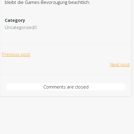
bleibt die Games-Bevorzugung beachtlich.
Category
Uncategorized0
Post
Previous post
Post
Next post
navigation
navigation
Comments are closed