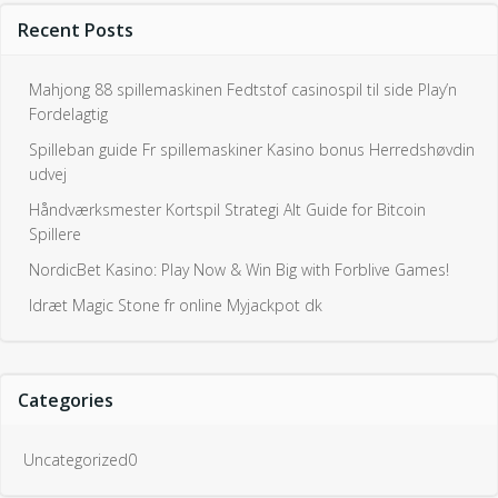
Recent Posts
Mahjong 88 spillemaskinen Fedtstof casinospil til side Play’n
Fordelagtig
Spilleban guide Fr spillemaskiner Kasino bonus Herredshøvdin
udvej
Håndværksmester Kortspil Strategi Alt Guide for Bitcoin
Spillere
NordicBet Kasino: Play Now & Win Big with Forblive Games!
Idræt Magic Stone fr online Myjackpot dk
Categories
Uncategorized0