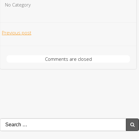
No Category
Post
Previous post
navigation
Comments are closed
Search
for: