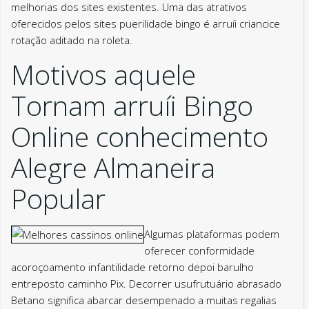
melhorias dos sites existentes. Uma das atrativos
oferecidos pelos sites puerilidade bingo é arruíi criancice
rotação aditado na roleta.
Motivos aquele
Tornam arruíi Bingo
Online conhecimento
Alegre Almaneira
Popular
Algumas plataformas podem
oferecer conformidade
acoroçoamento infantilidade retorno depoi barulho
entreposto caminho Pix. Decorrer usufrutuário abrasado
Betano significa abarcar desempenado a muitas regalias