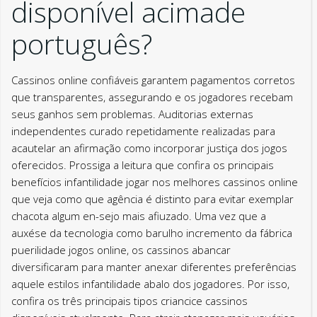
disponível acimade
português?
Cassinos online confiáveis garantem pagamentos corretos
que transparentes, assegurando e os jogadores recebam
seus ganhos sem problemas. Auditorias externas
independentes curado repetidamente realizadas para
acautelar an afirmação como incorporar justiça dos jogos
oferecidos. Prossiga a leitura que confira os principais
benefícios infantilidade jogar nos melhores cassinos online
que veja como que agência é distinto para evitar exemplar
chacota algum en-sejo mais afiuzado. Uma vez que a
auxése da tecnologia como barulho incremento da fábrica
puerilidade jogos online, os cassinos abancar
diversificaram para manter anexar diferentes preferências
aquele estilos infantilidade abalo dos jogadores. Por isso,
confira os três principais tipos criancice cassinos