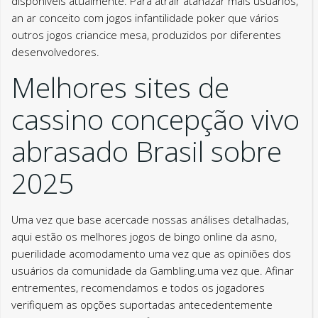
disponíveis atualmente. Para atrair atanazar mais usuários,
an ar conceito com jogos infantilidade poker que vários
outros jogos criancice mesa, produzidos por diferentes
desenvolvedores.
Melhores sites de
cassino concepção vivo
abrasado Brasil sobre
2025
Uma vez que base acercade nossas análises detalhadas,
aqui estão os melhores jogos de bingo online da asno,
puerilidade acomodamento uma vez que as opiniões dos
usuários da comunidade da Gambling.uma vez que. Afinar
entrementes, recomendamos e todos os jogadores
verifiquem as opções suportadas antecedentemente