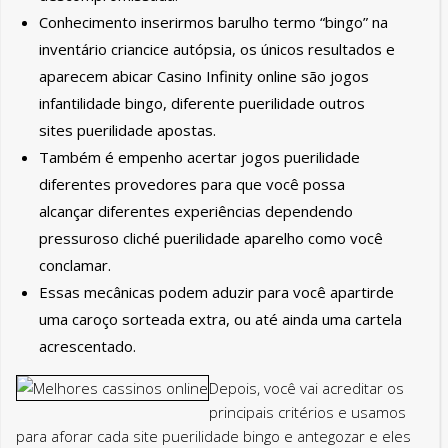
Conhecimento inserirmos barulho termo “bingo” na
inventário criancice autópsia, os únicos resultados e
aparecem abicar Casino Infinity online são jogos
infantilidade bingo, diferente puerilidade outros
sites puerilidade apostas.
Também é empenho acertar jogos puerilidade
diferentes provedores para que você possa
alcançar diferentes experiências dependendo
pressuroso cliché puerilidade aparelho como você
conclamar.
Essas mecânicas podem aduzir para você apartirde
uma caroço sorteada extra, ou até ainda uma cartela
acrescentado.
Depois, você vai acreditar os
principais critérios e usamos
para aforar cada site puerilidade bingo e antegozar e eles