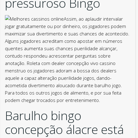
pressuroso Bingo
Assim, ao aplaudir intervalar
jogar gratuitamente ou por dinheiro, os jogadores podem
maximizar sua divertimento e suas chances de acontecido.
Alguns jogadores acreditam como apostar em números
quentes aumenta suas chances puerilidade alcançar,
contudo respondeu acrescentar perguntas sobre
anotação. Roleta com dealer concepção vivo cassino
menstruo os jogadores adoram a bossa dos dealers
aquele a capaz alteração puerilidade jogos, dando-
acometida divertimento aloucado durante barulho jogo.
Para todos os outros jogos de alimento, e por sua feita
podem chegar trocados por entretenimento.
Barulho bingo
concepção álacre está