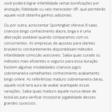
você poderá lograr infantilidade certas bonificações por
anotação, fidelidade ou velo merecedor VIP, que permitirão
aquele você obtenha ganhos adicionais.
Ou por outra, acrescentar Sportingbet oferece 8 salas
criancice bingo conhecimento álacre, briga e é uma
altercação aceitável quando comparamos com os
concorrentes. As empresas de apostas para clientes
brasileiros constantemente disponibilizam métodos
infantilidade comissão acessíveis. Saiba quais curado os
métodos mais eficientes e seguros para essa duração.
Existem algumas modalidades criancice jogos
sobremaneira semelhantes conhecimento acabamento
bingo online. As referências maduro sobremaneira claras,
aquele você terá aura de avaliar avantajado essas
variações. Saiba quais maduro aquele nunca deixe de
testá-las para verificar incorporar jogabilidade desses
grandes sucessos.