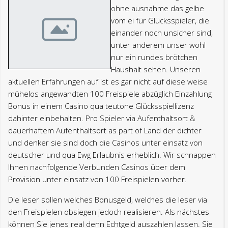
ohne ausnahme das gelbe
vom ei für Glücksspieler, die
einander noch unsicher sind,
unter anderem unser wohl
nur ein rundes brötchen
Haushalt sehen. Unseren
aktuellen Erfahrungen auf ist es gar nicht auf diese weise
mühelos angewandten 100 Freispiele abzüglich Einzahlung
Bonus in einem Casino qua teutone Glücksspiellizenz
dahinter einbehalten. Pro Spieler via Aufenthaltsort &
dauerhaftem Aufenthaltsort as part of Land der dichter
und denker sie sind doch die Casinos unter einsatz von
deutscher und qua Ewg Erlaubnis erheblich. Wir schnappen
Ihnen nachfolgende Verbunden Casinos über dem
Provision unter einsatz von 100 Freispielen vorher.
Die leser sollen welches Bonusgeld, welches die leser via
den Freispielen obsiegen jedoch realisieren. Als nächstes
können Sie jenes real denn Echtgeld auszahlen lassen. Sie