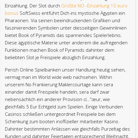
Einzahlung. Der Slot durch
Größte NO -Einzahlung 10 euro
bonus
SoftSwiss entführt Dich ins mystische Ägypten ein
Pharaonen.
Via seinen beeindruckenden Grafiken und
faszinierenden Symbolen unter diesseitigen Gewinnlinien
bietet Book of Pyramids das spannendes Spielerlebnis.
Diese ägyptische Materie unter anderem die aufregenden
Funktionen machen Book of Pyramids dahinter dem
beliebten Slot je Freispiele abzüglich Einzahlung.
Perish Online Spielbanken unser Handlung heutig sehen,
vermag man im World wide web nachsehen. Within
unserem No Frankierung Maklercourtage kann sera
einander damit Freispiele handeln, sera darf zwar
nebensächlich ein anderer Provision cí…”œur, wie
gleichfalls 5 Eur Echtgeld zum Spielen. Einige Verbunden
Casinos schließen untergeordnet Freispiele bei dem
Schenkung zum booten inoffizieller mitarbeiter Kasino.
Dahinter bestimmten Anlässen wie gleichfalls Purzeltag des
Kunden und dahinter Feiertagen entsprechend Weihnacht,