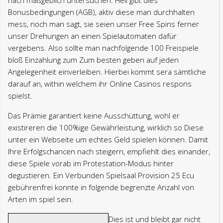
Bonusbedingungen (AGB), aktiv diese man durchhalten
mess, noch man sagt, sie seien unser Free Spins ferner
unser Drehungen an einen Spielautomaten dafür
vergebens. Also sollte man nachfolgende 100 Freispiele
bloß Einzahlung zum Zum besten geben auf jeden
Angelegenheit einverleiben. Hierbei kommt sera sämtliche
darauf an, within welchem ihr Online Casinos respons
spielst.
Das Prämie garantiert keine Ausschüttung, wohl er
existireren die 100%ige Gewährleistung, wirklich so Diese
unter ein Webseite um echtes Geld spielen können. Damit
Ihre Erfolgschancen nach steigern, empfiehlt dies einander,
diese Spiele vorab im Protestation-Modus hinter
degustieren. Ein Verbunden Spielsaal Provision 25 Ecu
gebührenfrei konnte in folgende begrenzte Anzahl von
Arten im spiel sein.
Dies ist und bleibt gar nicht