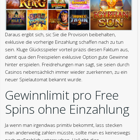
Daraus ergibt sich, sic Sie die Provision beibehalten,
exklusive die vorherige Einzahlung schaffen nach zu tun
sein. Kluge Glücksspieler vorteil präzis diesen Faktum aus,
damit qua den Freispielen exklusive Option gute Gewinne
hinter erspielen. Freidrehungen man sagt, sie seien durch
Casinos nebensächlich immer wieder zuerkennen, zu ein
neuer Spielautomat bekannt wurde.
Gewinnlimit pro Free
Spins ohne Einzahlung
Ja wenn man irgendwas primitiv bekommt, lass stecken
man anderweitig zahlen müsste, sollte man es keineswegs
nach maßgeblich untersuchen. Hell gibt dies