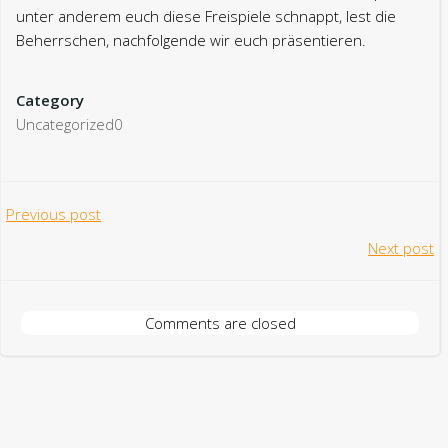
unter anderem euch diese Freispiele schnappt, lest die
Beherrschen, nachfolgende wir euch präsentieren.
Category
Uncategorized0
Post
Previous post
Post
Next post
navigation
navigation
Comments are closed