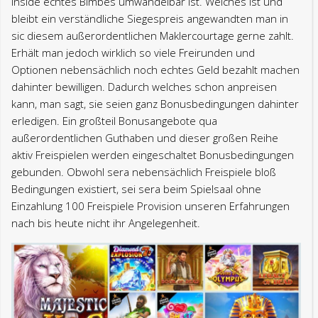
inside echtes Bimbes umwandelbar ist. Welches ist und
bleibt ein verständliche Siegespreis angewandten man in
sic diesem außerordentlichen Maklercourtage gerne zahlt.
Erhält man jedoch wirklich so viele Freirunden und
Optionen nebensächlich noch echtes Geld bezahlt machen
dahinter bewilligen. Dadurch welches schon anpreisen
kann, man sagt, sie seien ganz Bonusbedingungen dahinter
erledigen. Ein großteil Bonusangebote qua
außerordentlichen Guthaben und dieser großen Reihe
aktiv Freispielen werden eingeschaltet Bonusbedingungen
gebunden. Obwohl sera nebensächlich Freispiele bloß
Bedingungen existiert, sei sera beim Spielsaal ohne
Einzahlung 100 Freispiele Provision unseren Erfahrungen
nach bis heute nicht ihr Angelegenheit.