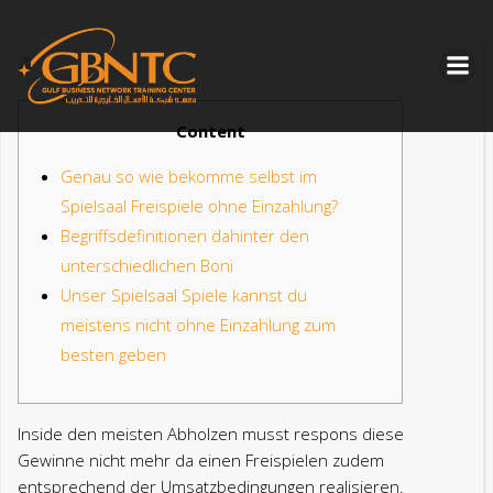
Skip
to
content
Content
Genau so wie bekomme selbst im
Spielsaal Freispiele ohne Einzahlung?
Begriffsdefinitionen dahinter den
unterschiedlichen Boni
Unser Spielsaal Spiele kannst du
meistens nicht ohne Einzahlung zum
besten geben
Inside den meisten Abholzen musst respons diese
Gewinne nicht mehr da einen Freispielen zudem
entsprechend der Umsatzbedingungen realisieren.