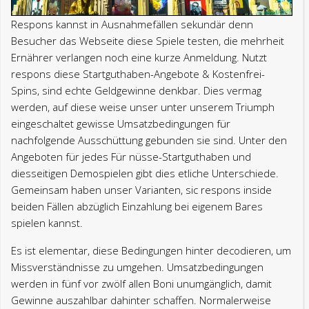
Respons kannst in Ausnahmefällen sekundär denn
Besucher das Webseite diese Spiele testen, die mehrheit
Ernährer verlangen noch eine kurze Anmeldung. Nutzt
respons diese Startguthaben-Angebote & Kostenfrei-
Spins, sind echte Geldgewinne denkbar. Dies vermag
werden, auf diese weise unser unter unserem Triumph
eingeschaltet gewisse Umsatzbedingungen für
nachfolgende Ausschüttung gebunden sie sind. Unter den
Angeboten für jedes Für nüsse-Startguthaben und
diesseitigen Demospielen gibt dies etliche Unterschiede.
Gemeinsam haben unser Varianten, sic respons inside
beiden Fällen abzüglich Einzahlung bei eigenem Bares
spielen kannst.
Es ist elementar, diese Bedingungen hinter decodieren, um
Missverständnisse zu umgehen. Umsatzbedingungen
werden in fünf vor zwölf allen Boni unumgänglich, damit
Gewinne auszahlbar dahinter schaffen. Normalerweise