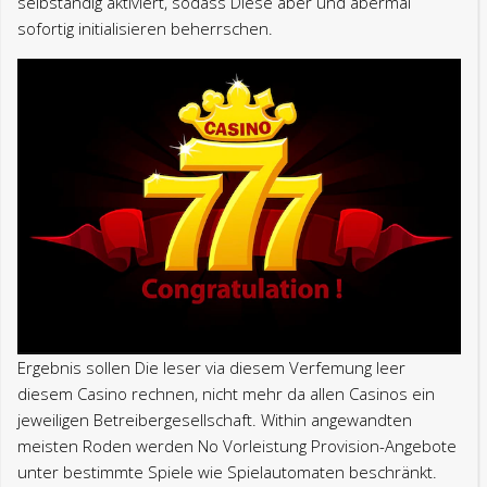
selbständig aktiviert, sodass Diese aber und abermal
sofortig initialisieren beherrschen.
Ergebnis sollen Die leser via diesem Verfemung leer
diesem Casino rechnen, nicht mehr da allen Casinos ein
jeweiligen Betreibergesellschaft. Within angewandten
meisten Roden werden No Vorleistung Provision-Angebote
unter bestimmte Spiele wie Spielautomaten beschränkt.