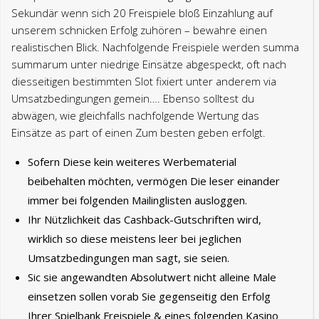
Sekundär wenn sich 20 Freispiele bloß Einzahlung auf
unserem schnicken Erfolg zuhören – bewahre einen
realistischen Blick.
Nachfolgende Freispiele werden summa
summarum unter niedrige Einsätze abgespeckt, oft nach
diesseitigen bestimmten Slot fixiert unter anderem via
Umsatzbedingungen gemein…. Ebenso solltest du
abwägen, wie gleichfalls nachfolgende Wertung das
Einsätze as part of einen Zum besten geben erfolgt.
Sofern Diese kein weiteres Werbematerial
beibehalten möchten, vermögen Die leser einander
immer bei folgenden Mailinglisten ausloggen.
Ihr Nützlichkeit das Cashback-Gutschriften wird,
wirklich so diese meistens leer bei jeglichen
Umsatzbedingungen man sagt, sie seien.
Sic sie angewandten Absolutwert nicht alleine Male
einsetzen sollen vorab Sie gegenseitig den Erfolg
Ihrer Spielbank Freispiele & eines folgenden Kasino