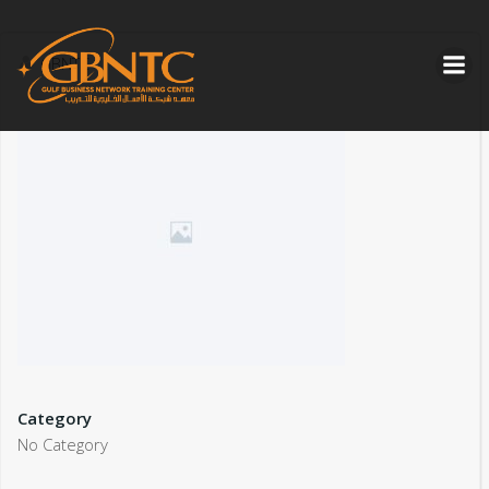
Skip
to
content
GBNTC
Category
No Category