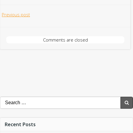
Post
Previous post
navigation
Comments are closed
Search
for:
Recent Posts