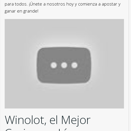
para todos. ¡Únete a nosotros hoy y comienza a apostar y
ganar en grande!
Winolot, el Mejor