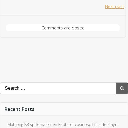
Post
Next post
navigation
navigation
Comments are closed
Search
for:
Recent Posts
Mahjong 88 spillemaskinen Fedtstof casinospil til side Play’n