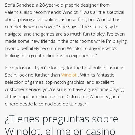
Sofia Sanchez, a 28-year-old graphic designer from
Valencia, also recommends Winolot. “I was a little skeptical
about playing at an online casino at first, but Winolot has
completely won me over,” she says. “The site is easy to
navigate, and the games are so much fun to play. I’ve even
made some new friends in the chat rooms while I’m playing.
I would definitely recommend Winolot to anyone who’s
looking for a great online casino experience.”
In conclusion, if you’re looking for the best online casino in
Spain, look no further than
Winolot
. With its fantastic
selection of games, top-notch graphics, and excellent
customer service, you’re sure to have a great time playing
at this popular online casino. Disfruta de Winolot y gana
dinero desde la comodidad de tu hogar!
¿Tienes preguntas sobre
Winolot, el mejor casino