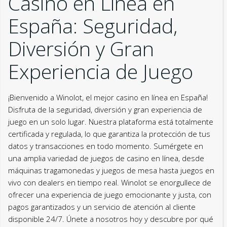
Casino en Línea en
España: Seguridad,
Diversión y Gran
Experiencia de Juego
¡Bienvenido a Winolot, el mejor casino en línea en España!
Disfruta de la seguridad, diversión y gran experiencia de
juego en un solo lugar. Nuestra plataforma está totalmente
certificada y regulada, lo que garantiza la protección de tus
datos y transacciones en todo momento. Sumérgete en
una amplia variedad de juegos de casino en línea, desde
máquinas tragamonedas y juegos de mesa hasta juegos en
vivo con dealers en tiempo real. Winolot se enorgullece de
ofrecer una experiencia de juego emocionante y justa, con
pagos garantizados y un servicio de atención al cliente
disponible 24/7. Únete a nosotros hoy y descubre por qué