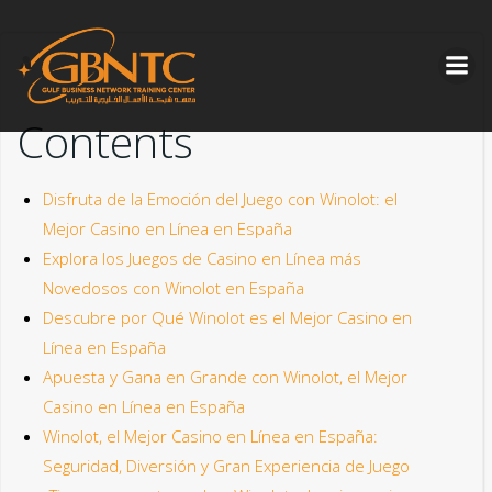
Skip
to
content
Contents
Disfruta de la Emoción del Juego con Winolot: el
Mejor Casino en Línea en España
Explora los Juegos de Casino en Línea más
Novedosos con Winolot en España
Descubre por Qué Winolot es el Mejor Casino en
Línea en España
Apuesta y Gana en Grande con Winolot, el Mejor
Casino en Línea en España
Winolot, el Mejor Casino en Línea en España:
Seguridad, Diversión y Gran Experiencia de Juego