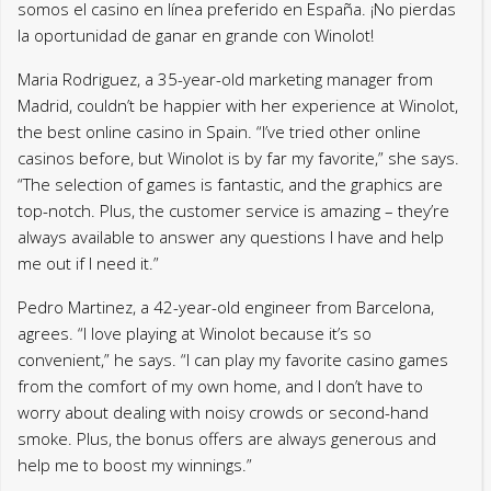
somos el casino en línea preferido en España. ¡No pierdas
la oportunidad de ganar en grande con Winolot!
Maria Rodriguez, a 35-year-old marketing manager from
Madrid, couldn’t be happier with her experience at Winolot,
the best online casino in Spain. “I’ve tried other online
casinos before, but Winolot is by far my favorite,” she says.
“The selection of games is fantastic, and the graphics are
top-notch. Plus, the customer service is amazing – they’re
always available to answer any questions I have and help
me out if I need it.”
Pedro Martinez, a 42-year-old engineer from Barcelona,
agrees. “I love playing at Winolot because it’s so
convenient,” he says. “I can play my favorite casino games
from the comfort of my own home, and I don’t have to
worry about dealing with noisy crowds or second-hand
smoke. Plus, the bonus offers are always generous and
help me to boost my winnings.”